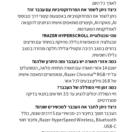
לאורך כל היום.
כיצד ניתן לשפר את הפרודוקטיביות עם עכבר זה?
ניתן לשפר את הפרודוקטיביות באמצעות קיצורי דרך מבוססי
AI, מאקרו AI, וקיצורים מותאמים אישית הניתנים להקצאה
לאפליקציות המועדפות.
מהי טכנולוגיית RAZER HYPERSCROLL?
טכנולוגיה זו מאפשרת גלילה מדויקת במיוחד עם חריצים
ברורים במצב רכיבה טקטילי וגלילה חלקה ומהירה במצב
גלילה חופשית.
כמה אזורי תאורה יש בעכבר ומה היתרון שלהם?
ישנם 14 אזורי תאורה עם תאורה תחתית מלאה, המופעלים
על ידי Razer Chroma™ RGB, ומאפשרים התאמה אישית
של 16.8 מיליון צבעים לכל אזור.
כמה זמן חיי הסוללה של העכבר?
חיי הסוללה יכולים להגיע עד 3.5 חודשים בתנאי בדיקה
סטנדרטיים.
כיצד ניתן לחבר את העכבר למכשירים שונים?
העכבר תומך בחיבור רב-מכשירי עם 5 דרכים שונות, כולל
Razer HyperSpeed Wireless, Bluetooth, וחיבור חוטי
USB-C.