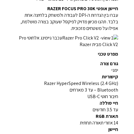
חיישן אופטי RAZER FOCUS PRO 30K
עברו בין הגדרות ה-DPI לעבודה ולמשחק בלחיצה אחת
בלבד. תהנו מכיוון מדויק לפיקסל שעוקב בצורה מושלמת,
אפילו על משטחים מזכוכית.
מפרט טכני
גורם צורה
ימני
קישוריות
Razer HyperSpeed Wireless (2.4 GHz)
Bluetooth – עד 3 מארחים
חיבור חוטי USB-C
חיי סוללה
עד 3.5 חודשים
תאורת RGB
14 אזורי תאורה תחתית
חיישן