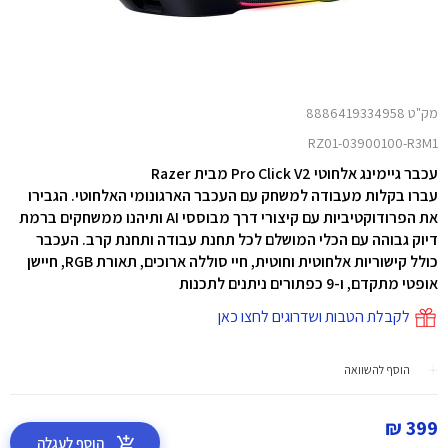
מק"ט 8886419334958
RZ01-03900100-R3M1
עכבר גיימינג אלחוטי Pro Click V2 מבית Razer
עברו בקלות מעבודה למשחק עם העכבר הארגונומי האלחוטי. הגבירו
את הפרודוקטיביות עם קיצורי דרך מבוססי AI ותיהנו ממשחקים ברמת
דיוק גבוהה עם הכלי המושלם לכל תחנת עבודה ותחנת קרב. העכבר
כולל קישוריות אלחוטית וחוטית, חיי סוללה ארוכים, תאורת RGB, חיישן
אופטי מתקדם, ו-9 כפתורים ניתנים לתכנות
לקבלת הטבות ושדרוגים לחצו כאן
הוסף להשוואה
399 ₪
הוסף לעגלה