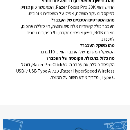
מהו החיישן האופטי בעכבר ומה יתרונותיו?
החיישן הוא Razer Focus Pro 30K, המאפשר כיוון מדויק
לפיקסל ומעקב מושלם, אפילו על משטחים מזכוכית.
מהם המפרטים הטכניים של העכבר?
העכבר כולל קישוריות אלחוטית וחוטית, חיי סוללה ארוכים,
תאורת RGB, חיישן אופטי מתקדם, ו-9 כפתורים ניתנים
לתכנות.
מהו משקל העכבר?
המשקל המשוער של העכבר הוא כ-110 גרם.
מה כלול בתכולת הקופסה של העכבר?
הקופסה כוללת את עכבר ה-Razer Pro Click V2, דונגל
Razer HyperSpeed Wireless, כבל USB Type A ל-USB
Type C, ומדריך מידע חשוב על המוצר.