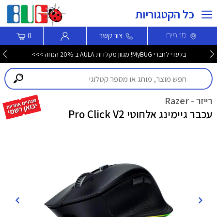
כל הקטגוריות
סניפים
צור קשר
0
בלעדי לחברי MyBUG! מגוון מקלדות AULA ב-20% הנחה >>>
רייזר - Razer
עכבר גיימינג אלחוטי Pro Click V2