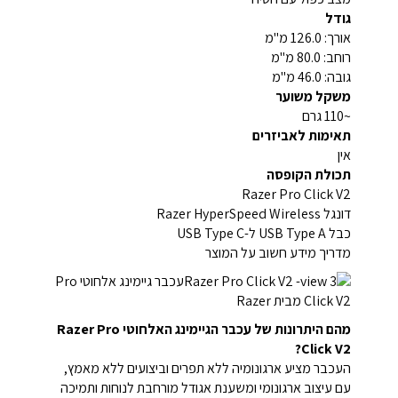
גודל
אורך: 126.0 מ"מ
רוחב: 80.0 מ"מ
גובה: 46.0 מ"מ
משקל משוער
~110 גרם
תאימות לאביזרים
אין
תכולת הקופסה
Razer Pro Click V2
דונגל Razer HyperSpeed Wireless
כבל USB Type A ל-USB Type C
מדריך מידע חשוב על המוצר
מהם היתרונות של עכבר הגיימינג האלחוטי Razer Pro
Click V2?
העכבר מציע ארגונומיה ללא תפרים וביצועים ללא מאמץ,
עם עיצוב ארגונומי ומשענת אגודל מורחבת לנוחות ותמיכה