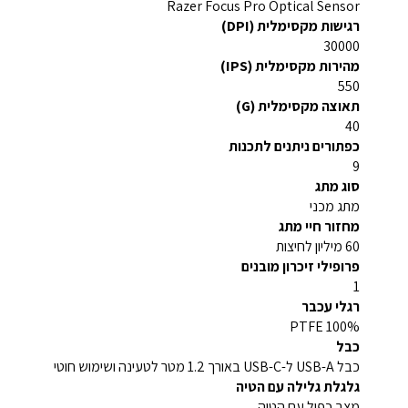
Razer Focus Pro Optical Sensor
רגישות מקסימלית (DPI)
30000
מהירות מקסימלית (IPS)
550
תאוצה מקסימלית (G)
40
כפתורים ניתנים לתכנות
9
סוג מתג
מתג מכני
מחזור חיי מתג
60 מיליון לחיצות
פרופילי זיכרון מובנים
1
רגלי עכבר
100% PTFE
כבל
כבל USB-A ל-USB-C באורך 1.2 מטר לטעינה ושימוש חוטי
גלגלת גלילה עם הטיה
מצב כפול עם הטיה