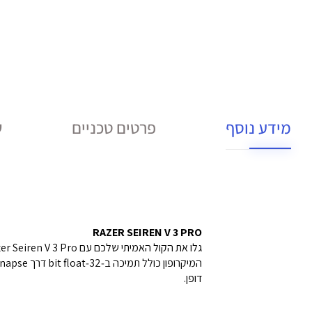
מידע נוסף
פרטים טכניים
ש
RAZER SEIREN V 3 PRO
גלו את הקול האמיתי שלכם עם Razer Seiren V 3 Pro – מיקרופון דינמי מסוג USB Type‑C ו‑XLR שנועד במיוחד עבור סטרימרים.
דופן.