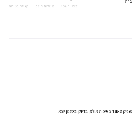
ברת
יבואן רשמי
משלוח חינם
קנייה בטוחה
וצמת הקלט – ומעניק סאונד באיכות אולפן בדיוק ובסגנון יוצא