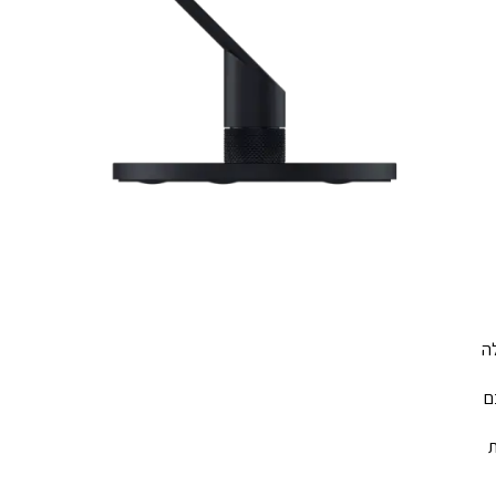
לה
ם
ת