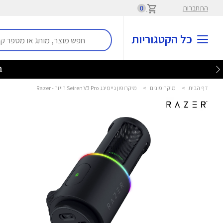
התחברות
0
כל הקטגוריות
בלע
דף הבית
>
מיקרופונים
>
מיקרופון גיימינג Seiren V3 Pro רייזר - Razer