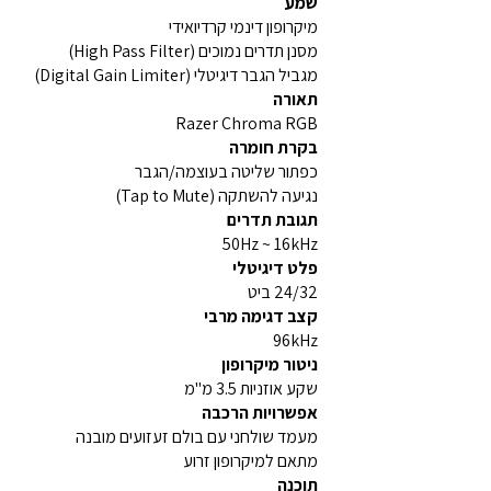
שמע
מיקרופון דינמי קרדיואידי
מסנן תדרים נמוכים (High Pass Filter)
מגביל הגבר דיגיטלי (Digital Gain Limiter)
תאורה
Razer Chroma RGB
בקרת חומרה
כפתור שליטה בעוצמה/הגבר
נגיעה להשתקה (Tap to Mute)
תגובת תדרים
50Hz ~ 16kHz
פלט דיגיטלי
24/32 ביט
קצב דגימה מרבי
96kHz
ניטור מיקרופון
שקע אוזניות 3.5 מ"מ
אפשרויות הרכבה
מעמד שולחני עם בולם זעזועים מובנה
מתאם למיקרופון זרוע
תוכנה