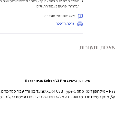
אפשרות לתשלום בהוראת קבע באתר ובסניפים באמצעות ח
"בלנדר". פרטים בעמוד התשלום.
שאל אותנו על מוצר זה
גרסת הדפסה
אלות ותשובות
מיקרופון גיימינג Seiren V3 Pro מבית Razer
המיקרופון כולל תמיכה ב‑32‑bit float דרך Synapse, מסנן רעשים חכם מבוסס בינה מלאכותית ושליטה ידנית בע