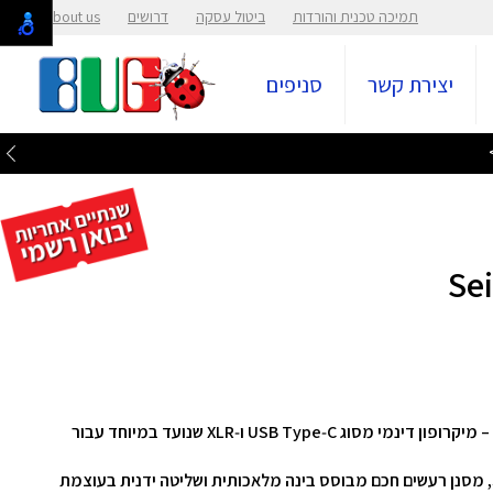
תמיכה טכנית והורדות
ביטול עסקה
דרושים
About us
יצירת קשר
סניפים
גלו את הקול האמיתי שלכם עם Razer Seiren V 3 Pro – מיקרופון דינמי מסוג USB Type‑C ו‑XLR שנועד במיוחד עבור
המיקרופון כולל תמיכה ב‑32‑bit float דרך Synapse, מסנן רעשים חכם מבוסס בינה מלאכותית ושליטה ידנית בעוצמת