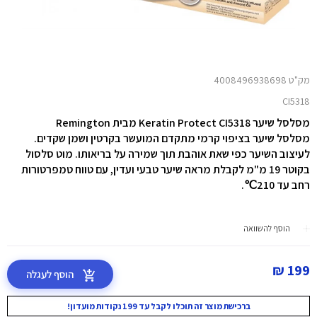
מק"ט 4008496938698
CI5318
מסלסל שיער Keratin Protect CI5318 מבית Remington
מסלסל שיער בציפוי קרמי מתקדם המועשר בקרטין ושמן שקדים.
לעיצוב השיער כפי שאת אוהבת תוך שמירה על בריאותו. מוט סלסול
בקוטר 19 מ"מ לקבלת מראה שיער טבעי ועדין, עם טווח טמפרטורות
רחב עד 210℃.
הוסף להשוואה
199 ₪
הוסף לעגלה
ברכישת מוצר זה תוכלו לקבל עד 199 נקודות מועדון!