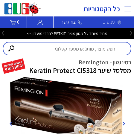
כל הקטגוריות
סניפים
צור קשר
0
מחיר מיוחד על מגוון מוצרי PETKIT לחברי מועדון >>
רמינגטון - Remington
מסלסל שיער Keratin Protect CI5318