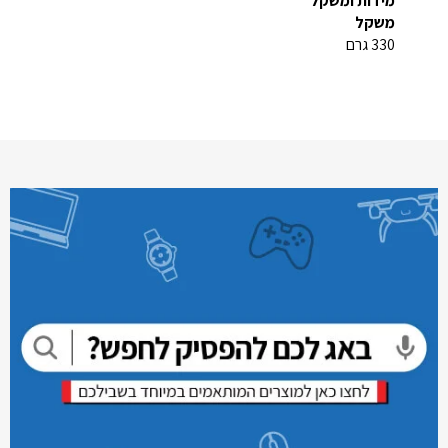
מידות ומשקל
משקל
330 גרם