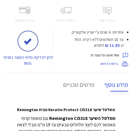
יבואן רשמי
משלוח חינם
קנייה בטוחה
אחריות: 4 שנים ע"י שריג אלקטריק
עד 18 תשלומים ללא ריבית.
החל
מ-
11.05 ₪
לחודש.
שאל אותנו על מוצר זה
לחץ
לבדיקת מלאי המוצר בסניפי
BUG
גרסת הדפסה
מידע נוסף
פרטים טכניים
מסלסל שיער Keratin Protect CI5318 מבית Remington
מסלסל השיער Remington Ci5318
עם משטח קרמי
מאפשר לכם ליצור תלתלים טבעיים עד 19 מ"מ מבלי לצאת