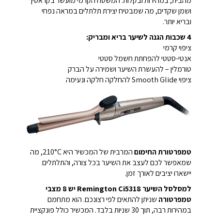
מהבית, במהירות ובקלות. המשטח הקרמי מועשר בקראטין
ושמן שקדים, מה שמבטיח יצירת תלתלים במראה נפחי
ובריא יותר.
4 שכבות הגנה לשיער בריא ומבריק:
ציפוי קרמי
אנטי-סטטי להפחתת חשמל סטטי
טורמלין – להעשרת השיער ושמירה על הברק
ציפוי Smooth Glide להחלקה חלקה ונעימה
טמפרטורת החימום
המרבית של המכשיר היא 210°C, מה
שמאפשר לכם לעצב את השיער בכל צורה, והתלתלים
יישארו יציבים לאורך זמן.
למסלסל השיער Remington Ci5318 יש 8 מצבי
טמפרטורה
שניתן להתאים לפי רצונכם. הוא מתחמם
במהירות רבה, תוך 30 שניות בלבד. המכשיר כולל פונקציית