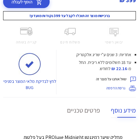
399 ₪
הוסף לעגלה
ברכישת מוצר זה תוכלו לקבל עד 399 נקודות מועדון!
יבואן רשמי
משלוח חינם
קנייה בטוחה
אחריות: 3 שנים ע"י שריג אלקטריק
עד 18 תשלומים ללא ריבית.
החל
מ-
22.16 ₪
לחודש.
שאל אותנו על מוצר זה
לחץ
לבדיקת מלאי המוצר בסניפי
BUG
גרסת הדפסה
מידע נוסף
פרטים טכניים
מחליק שיער רמינגטון PROluxe Midnight בעל פלטות