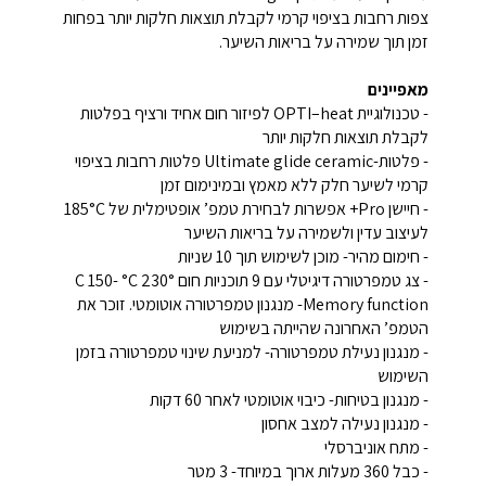
צפות רחבות בציפוי קרמי לקבלת תוצאות חלקות יותר בפחות
זמן תוך שמירה על בריאות השיער.
מאפיינים
- טכנולוגיית OPTI–heat לפיזור חום אחיד ורציף בפלטות
לקבלת תוצאות חלקות יותר
- פלטות-Ultimate glide ceramic פלטות רחבות בציפוי
קרמי לשיער חלק ללא מאמץ ובמינימום זמן
- חיישן Pro+ אפשרות לבחירת טמפ’ אופטימלית של 185°C
לעיצוב עדין ולשמירה על בריאות השיער
- חימום מהיר- מוכן לשימוש תוך 10 שניות
- צג טמפרטורה דיגיטלי עם 9 תוכניות חום °C 150- °C 230
Memory function- מנגנון טמפרטורה אוטומטי. זוכר את
הטמפ’ האחרונה שהייתה בשימוש
- מנגנון נעילת טמפרטורה- למניעת שינוי טמפרטורה בזמן
השימוש
- מנגנון בטיחות- כיבוי אוטומטי לאחר 60 דקות
- מנגנון נעילה למצב אחסון
- מתח אוניברסלי
- כבל 360 מעלות ארוך במיוחד- 3 מטר