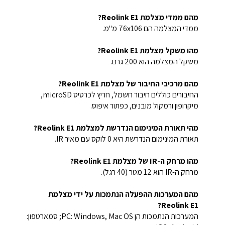
מהם ממדי מצלמת Reolink E1?
ממדי המצלמה הם 76x106 מ"מ.
מהו משקל מצלמת Reolink E1?
משקל המצלמה הוא 200 גרם.
מהם מרכיבי החיבור של מצלמת Reolink E1?
החיבורים כוללים חיבור חשמל, חריץ לכרטיס microSD,
מיקרופון ורמקול מובנים, כפתור איפוס.
מהי תאורת המינימום הנדרשת למצלמת Reolink E1?
תאורת המינימום הנדרשת היא 0 לוקס עם מאיר IR.
מהו מרחק ה-IR של מצלמת Reolink E1?
מרחק ה-IR הוא 12 מטר (40 רגל).
מהם המערכות ההפעלה הנתמכות על ידי מצלמת
Reolink E1?
המערכות הנתמכות הן PC: Windows, Mac OS; סמארטפון: