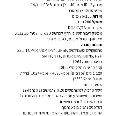
מרחק IR 12 מטר (40 רגל) (נוריות LED: 8 יח'/14
מילימטר/850 ננומטר)
מידות
76x106 מ"מ
משקל
200 גרם
מקור מתח DC 5.0V/1A
ממשק חיבור חשמל, חריץ לכרטיס microSD (עד 512GB),
מיקרופון ורמקול מובנים, כפתור איפוס
תכונות תוכנה
פרוטוקולים וסטנדרטים SSL, TCP/IP, UDP, IPv4, UPnP,
SMTP, NTP, DHCP, DNS, DDNS, P2P
דחיסת תמונה H.264
קצב פריימים מקסימלי 20fps
קצב ביטים (Bitrate) 1024Kbps ~ 4096Kbps (ברירת
מחדל: 2560Kbps)
שמע דו-כיווני
גישה מרבית למשתמשים 20 משתמשים (1 מנהל ו-19
חשבונות משתמש); תמיכה ב-4 זרמי וידאו סימולטניים (2
זרמי משנה ו-2 זרמי ראשיים)
דפדפנים נתמכים לא נתמך
התראות חכמות זיהוי תנועה/זיהוי אדם/זיהוי חיית מחמד