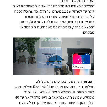
המבטיחה וידאו חד וברור.
המצלמה מצוידת ב-8 נורות אינפרא-אדום, המאפשרות ראיית
לילה עד למרחק של 12 מטרים (40 רגל), כך שתוכלו לפקח
על הבית גם בתנאי תאורה נמוכים. המצלמה תומכת
בתקשורת דו-כיוונית, המאפשרת לכם לשמוע ולדבר עם
הנמצאים בחדר, בין אם זה בני משפחה, חיות מחמד או
מבקרים.
ראה את הבית שלך בפרטים ביום ובלילה
מצלמת האבטחה החכמה לבית Reolink E1 מצלמת וידאו
באיכות סופר HD ברזולוציה של 2304x1296 (3 מגה
פיקסל), ועם 8 נורות אינפרא אדום, היא יכולה לראות עד 40
רגל בחושך. הישאר מחובר למה שחשוב לך בכל עת עם