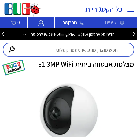
כל הקטגוריות
סניפים
צור קשר
0
חדש! סמארטפון Nothing Phone (4b) עכשיו לרכישה >>>
מצלמת אבטחה ביתית E1 3MP WiFi