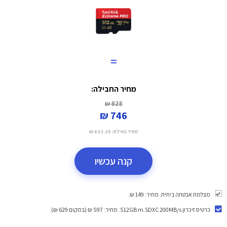
=
מחיר החבילה:
828 ₪
746 ₪
מחיר באילת:
632.20 ₪
קנה עכשיו
מצלמת אבטחה ביתית. מחיר: 149 ₪.
כרטיס זיכרון 512GB m.SDXC 200MB/s
. מחיר: 597 ₪ (במקום 629 ₪).