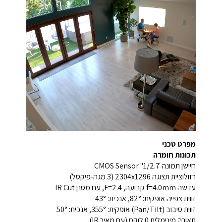
מפרט טכני
תכונות חומרה
חיישן תמונה 1/2.7" CMOS Sensor
רזולוציית תצוגה 2304x1296 (3 מגה-פיקסל)
עדשה f=4.0mm קבועה, F=2.4, עם מסנן IR Cut
זווית צפייה אופקית: 82°, אנכית: 43°
זווית סיבוב (Pan/Tilt) אופקית: 355°, אנכית: 50°
תאורה מינימלית 0 לוקס (עם מאיר IR)