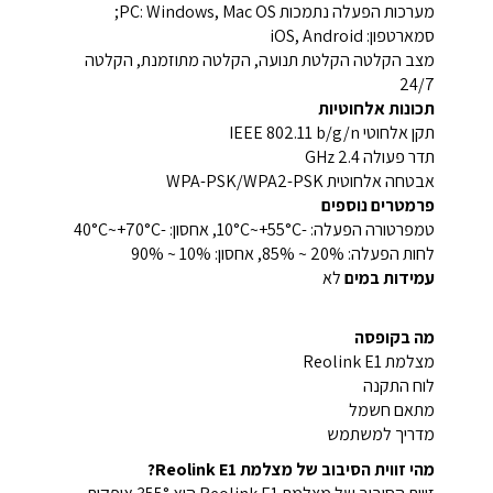
מערכות הפעלה נתמכות PC: Windows, Mac OS;
סמארטפון: iOS, Android
מצב הקלטה הקלטת תנועה, הקלטה מתוזמנת, הקלטה
24/7
תכונות אלחוטיות
תקן אלחוטי IEEE 802.11 b/g/n
תדר פעולה 2.4 GHz
אבטחה אלחוטית WPA-PSK/WPA2-PSK
פרמטרים נוספים
טמפרטורה הפעלה: -10°C~+55°C, אחסון: -40°C~+70°C
לחות הפעלה: 20% ~ 85%, אחסון: 10% ~ 90%
עמידות במים
לא
מה בקופסה
מצלמת Reolink E1
לוח התקנה
מתאם חשמל
מדריך למשתמש
מהי זווית הסיבוב של מצלמת Reolink E1?