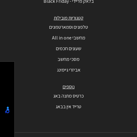
בלאק פריידי - Black Friday
קטגוריות מובילות
טלפונים וסמארטפונים
מחשבי All in one
שעונים חכמים
מסכי מחשב
אביזרי גיימינג
נוספים
כרטיס מתנה באג
טרייד אין בבאג