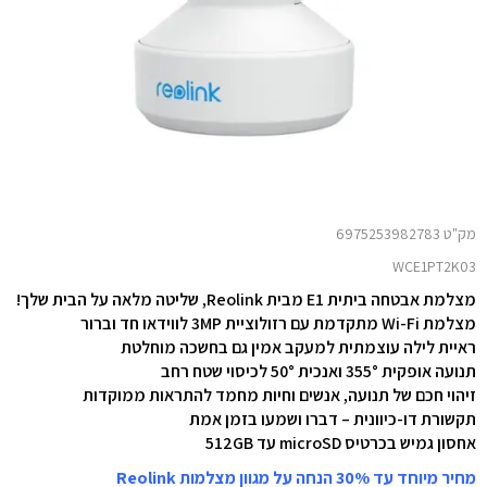
מק"ט 6975253982783
WCE1PT2K03
מצלמת אבטחה ביתית E1 מבית Reolink, שליטה מלאה על הבית שלך!
מצלמת Wi-Fi מתקדמת עם רזולוציית 3MP לווידאו חד וברור
ראיית לילה עוצמתית למעקב אמין גם בחשכה מוחלטת
תנועה אופקית 355° ואנכית 50° לכיסוי שטח רחב
זיהוי חכם של תנועה, אנשים וחיות מחמד להתראות ממוקדות
תקשורת דו-כיוונית – דברו ושמעו בזמן אמת
אחסון גמיש בכרטיס microSD עד 512GB
מחיר מיוחד עד 30% הנחה על מגוון מצלמות Reolink