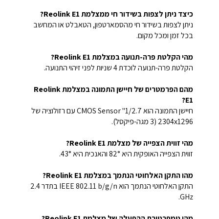
כיצד ניתן לצפות בשידור חי ממצלמת Reolink E1?
ניתן לצפות בשידור חי מהסמארטפון, הטאבלט או המחשב
בכל זמן ומכל מקום.
מהי הקלטת פרה-תנועה במצלמת Reolink E1?
הקלטת פרה-תנועה לוכדת 4 שניות לפני זיהוי התנועה.
מהם הפרמטרים של חיישן התמונה במצלמת Reolink
E1?
חיישן התמונה הוא 1/2.7" CMOS Sensor עם רזולוציה של
2304x1296 (3 מגה-פיקסל).
מהי זווית הצפייה של מצלמת Reolink E1?
זווית הצפייה האופקית היא 82° והאנכית היא 43°.
מהו התקן האלחוטי הנתמך במצלמת Reolink E1?
התקן האלחוטי הנתמך הוא IEEE 802.11 b/g/n בתדר 2.4
GHz.
מהי טמפרטורת ההפעלה של מצלמת Reolink E1?