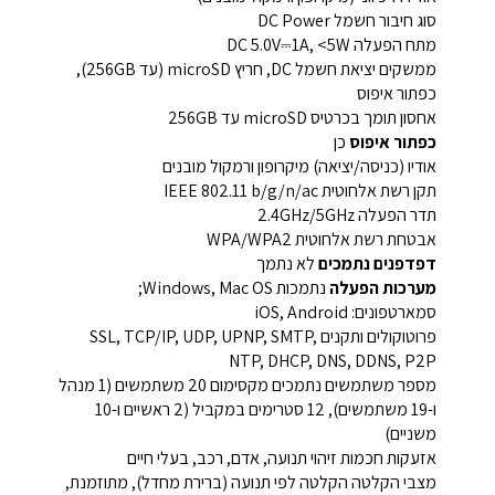
סוג חיבור חשמל DC Power
מתח הפעלה DC 5.0V⎓1A, <5W
ממשקים יציאת חשמל DC, חריץ microSD (עד 256GB),
כפתור איפוס
אחסון תומך בכרטיס microSD עד 256GB
כפתור איפוס
כן
אודיו (כניסה/יציאה) מיקרופון ורמקול מובנים
תקן רשת אלחוטית IEEE 802.11 b/g/n/ac
תדר הפעלה 2.4GHz/5GHz
אבטחת רשת אלחוטית WPA/WPA2
דפדפנים נתמכים
לא נתמך
מערכות הפעלה
נתמכות Windows, Mac OS;
סמארטפונים: iOS, Android
פרוטוקולים ותקנים SSL, TCP/IP, UDP, UPNP, SMTP,
NTP, DHCP, DNS, DDNS, P2P
מספר משתמשים נתמכים מקסימום 20 משתמשים (1 מנהל
ו-19 משתמשים), 12 סטרימים במקביל (2 ראשיים ו-10
משניים)
אזעקות חכמות זיהוי תנועה, אדם, רכב, בעלי חיים
מצבי הקלטה הקלטה לפי תנועה (ברירת מחדל), מתוזמנת,