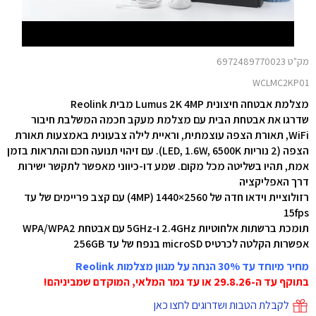
מק"ט 6972489770023
WCLMC2KP01
מצלמת אבטחה חיצונית Lumus 2K 4MP מבית Reolink
שדרגו את אבטחת הבית עם מצלמת מעקב חכמה המשלבת חיבור
WiFi, תאורת הצפה עוצמתית, וראיית לילה צבעונית באמצעות תאורת
הצפה (2 נוריות LED, 1.6W, 6500K). עם זיהוי תנועה חכם והתראות בזמן
אמת, תהיו בשליטה מכל מקום. שמע דו-כיווני מאפשר לתקשר ישירות
דרך האפליקציה
רזולוציית וידאו חדה של 2560×1440 (4MP) עם קצב פריימים של עד
15fps
תומכת ברשתות אלחוטיות 2.4GHz ו-5GHz עם אבטחת WPA/WPA2
אפשרות הקלטה לכרטיס microSD בנפח של עד 256GB
מחיר מיוחד עד 30% הנחה על מגוון מצלמות Reolink
בתוקף עד ה-29.8.26 או עד גמר המלאי, המוקדם שמביניהם!
לקבלת הטבות ושדרוגים לחצו כאן