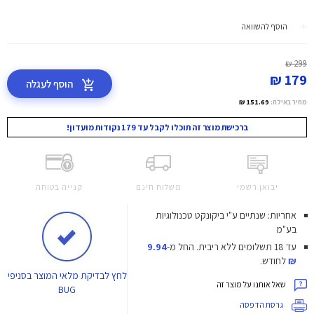
הוסף להשוואה
299 ₪
179 ₪
הוסף לעגלה
מחיר באילת:
151.69 ₪
ברכישת מוצר זה תוכלו לקבל עד 179 נקודות מועדון!
יבואן רשמי
משלוח חינם
קנייה בטוחה
אחריות: שנתיים ע"י ביקונקט טכנולוגיות
בע"מ
עד 18 תשלומים ללא ריבית.
החל מ-
9.94
₪
לחודש.
לחץ
לבדיקת מלאי המוצר בסניפי
שאל אותנו על מוצר זה
BUG
גרסת הדפסה