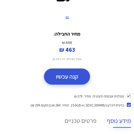
=
מחיר החבילה:
598 ₪
463 ₪
מחיר באילת:
392.37 ₪
קנה עכשיו
מצלמת אבטחה חיצונית. מחיר: 179 ₪.
כרטיס זיכרון 256GB m.SDXC 200MB/s
. מחיר: 284 ₪ (במקום 299 ₪).
מידע נוסף
פרטים טכניים