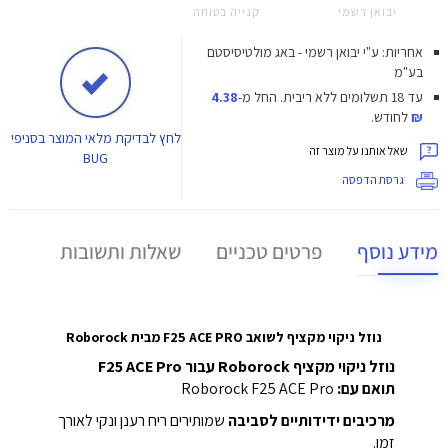
יבואן רשמי
קנייה בטוחה
אחריות: ע"י יבואן רשמי - באג מולטיסיסטם
בע"מ
עד 18 תשלומים ללא ריבית.
החל מ-
4.38
₪
לחודש.
לחץ
לבדיקת מלאי המוצר בסניפי
שאל אותנו על מוצר זה
BUG
גרסת הדפסה
מידע נוסף
פרטים טכניים
שאלות ותשובות
נוזל ניקוי מקציף לשואב F25 ACE PRO מבית Roborock
נוזל ניקוי מקציף Roborock עבור F25 ACE Pro
תואם עם:
Roborock F25 ACE Pro
מרכיבים ידידותיים לסביבה
שמותירים ריח רענן ונקי לאורך
זמן.