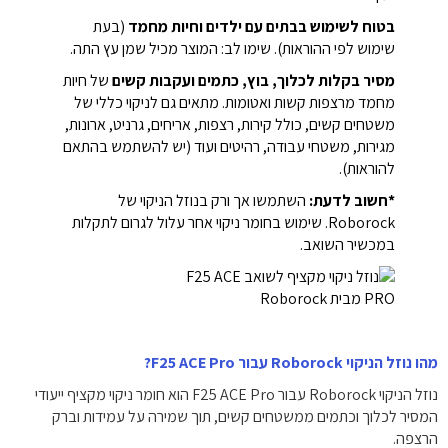
בטוח לשימוש בבתים עם ילדים וחיות מחמד
(בעת
שימוש לפי ההוראות). שימו לב: המוצר מכיל שמן עץ התה.
מסיר בקלות לכלוך, בוץ, כתמים ועקבות קשים
של חיות
מחמד מרצפות קשות ואטומות. מתאים גם לניקוי כללי של
משטחים קשים, כולל קירות, רצפות, אריחים, גרניט, ארונות,
מגירות, משטחי עבודה, רהיטים ועוד (יש להשתמש בהתאם
להוראות).
*חשוב לדעת:
השתמשו אך ורק בנוזל הניקוי של
Roborock. שימוש בחומר ניקוי אחר עלול לגרום לתקלות
במכשיר השואב.
מהו נוזל הניקוי Roborock עבור F25 ACE Pro?
נוזל הניקוי Roborock עבור F25 ACE Pro הוא חומר ניקוי מקציף ייעודי
המסיר לכלוך וכתמים ממשטחים קשים, תוך שמירה על עמידות וברק
הרצפה.