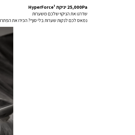
25,000Pa יניקת HyperForce¹
שדרגו את הניקוי שלכם משערות
נמאס לכם לנקות שערות בלי סוף? הכירו את הפתרון העוצמתי. יניקת HyperForce בעוצמה של 25,000Pa שו