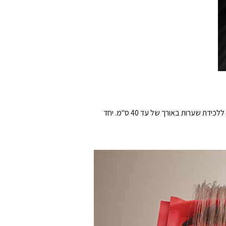
מערכת Anti-Tangle כפולה – הכוללת את מברשת DuoDivide הראשית ואת מברשת הצד FlexiArm Arc – פועלת בסנכרון מלא ללכידת שערות באורך של עד 40 ס"מ. יחד