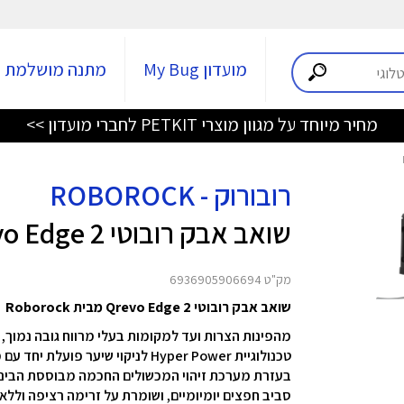
מועדון My Bug
מתנה מושלמת
מחיר מיוחד על מגוון מוצרי PETKIT לחברי מועדון >>
רובורוק - ROBOROCK
שואב אבק רובוטי Qrevo Edge 2 - שחור
מק"ט 6936905906694
שואב אבק רובוטי Qrevo Edge 2 מבית Roborock
מהפינות הצרות ועד למקומות בעלי מרווח גובה נמוך, ‏Qrevo Edge 2 תוכנן לניקוי יסודי ומקיף של כל הבית.
טכנולוגיית Hyper Power לניקוי שיער פועלת יחד עם מערכת שטיפה מתקדמת כדי להבטיח כיסוי אחיד של כל הרצפה.
סביב חפצים יומיומיים, ושומרת על זרימה רציפה וללא