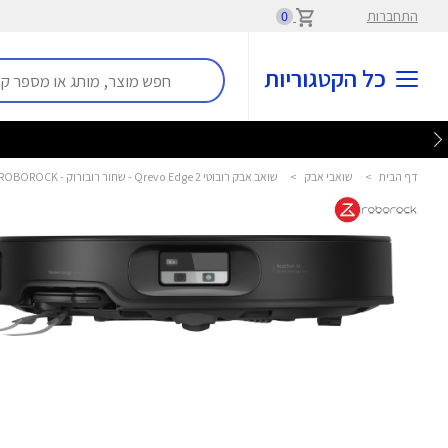
התחברות
0
כל הקטגוריות
דף הבית
>
שואבי אבק
>
שואב אבק רובוטי Qrevo Edge 2 - שחור רובורוק - ROBOROCK