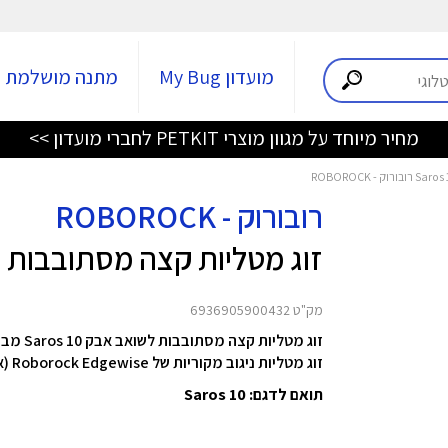
מועדון My Bug
מתנה מושלמת
מחיר מיוחד על מגוון מוצרי PETKIT לחברי מועדון >>
רובורוק - ROBOROCK
זוג מטליות קצה מסתובבות לשואב 
מק"ט 6936905900432
זוג מטליות קצה מסתובבות לשואב אבק Saros 10
מבית ock
זוג מטליות ניגוב מקוריות של Roborock Edgewise (אפור) לתחזוקה קלה. התקנה קלה
תואם לדגם: Saros 10