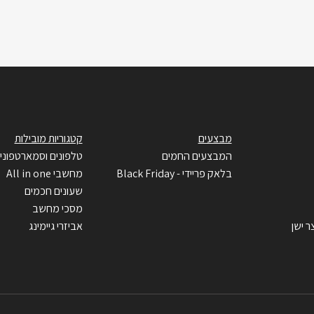
מבצעים
קטגוריות מובילות
המבצעים החמים
טלפונים וסמארטפוני
בלאק פריידי - Black Friday
מחשבי All in one
שעונים חכמים
מסכי מחשב
ר ישן
אביזרי גיימינג