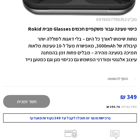
מק"ט 6976057790352
כיסוי טעינה עבור משקפיים חכמים Glasses מבית Rokid
נוחות שימוש לאורך כל היום – בלי דאגות לסוללה יותר
קיבולת של ‎3000mAh‎, מאפשרת מעל ל‑10 טעינות מלאות
תמיכה בטעינה מהירה – מבלים פחות זמן בהמתנה
עיצוב אלגנטי ומודרני המשמש גם ככיסוי מגן וגם כמטען נייד
הוסף להשוואה
349 ₪
חסר זמנית
מחיר באילת:
295.76 ₪
ברכישת מוצר זה תוכלו לקבל עד 349 נקודות מועדון!