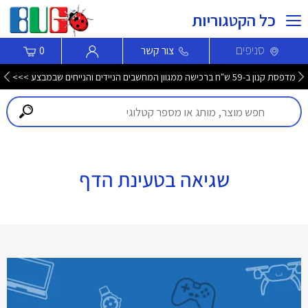
כל הקטגוריות
סניפים
צור קשר
0
מדפסת קנון ב-59 ש"ח ברכישה ממגוון המחשבים הניידים והנייחים שבמבצע >>>
שגיאה בטעינת הדף