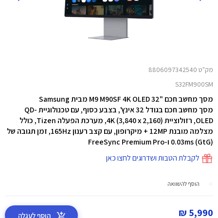
מק"ט 8806097342540
S32FM900SM
מסך מחשב חכם "32 M9 M90SF 4K OLED מבית Samsung
מסך מחשב חכם בגודל 32 אינץ', בצבע כסוף, עם
טכנולוגיית QD-
OLED, רזולוציית 4K (3,840 x 2,160), מערכת הפעלה Tizen, כולל
מצלמה מובנת 12MP + מיקרופון, עם קצב רענון 165Hz, זמן תגובה של
0.03ms (GtG) ו-FreeSync Premium Pro
לקבלת הטבות ושדרוגים לחצו כאן
הוסף להשוואה
5,990 ₪
הוסף לעגלה