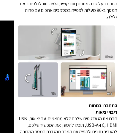
החכם בעל גובה מתכוונן ופונקציית הטיה, תוכלו לסובב את
המסך ב-90 מעלות לצפייה במסמכים ארוכים עם פחות
גלילה.
התחברו בנוחות
ריבוי יציאות
חברו את הגאדג'טים שלכם ללא מתאמים. עם יציאות USB-
C, HDMI ו-USB-A, תוכלו להטעין את המכשיר שלכם,
להעביר נתונים ולהפיק את המרב מהגדרת המסך המרובה