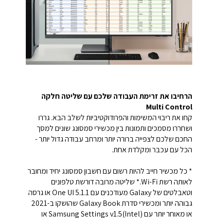
הרחיבו את זרימת העבודה שלכם עם שליטה חלקה
Multi Control
קחו את ריבוי המשימות והפרודוקטיביות לשלב הבא. גררו
ושחררו מסמכים ותמונות בין מכשירי סמסונג שונים למסך
החכם שלכם לצפייה ברורה יותר ומרחב עבודה גדול יותר -
הכל עם עכבר ומקלדת אחת.
* כל מכשיר חייב להיות רשום עם חשבון סמסונג יחיד ומחובר
לאותה רשת Wi-Fi.* שליטה מרובה דורשת טלפונים
וטאבלטים של Galaxy מעודכנים עם One UI 5.1.1 או גרסה
גבוהה יותר ומכשירי סדרת Galaxy Book שהושקו ב-2021
או מאוחר יותר עם Samsung Settings v1.5(Intel) או