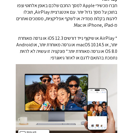
חברו מכשירי Apple למסך החכם שלכם באופן אלחוטי וצפו
בתוכן על מסך גדול יותר. עם אינטגרציית AirPlay, תוכלו
ליהנות בקלות ממדיה או לשקף אפליקציות, מסמכים ואתרים
מ-iPhone, iPad או Mac.
* AirPlay או שיקוף נייד דורשים iOS 12.3 או גרסה מאוחרת
יותר, או macOS 10.14.5 או גרסה מאוחרת יותר, או Android
OS 8.0 או גרסה מאוחרת יותר.* פונקציה זו עשויה לא להיות
נתמכת בהתאם לדגם או לאזור גיאוגרפי.