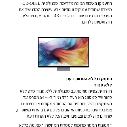
התעמקו באיכות תמונה מדהימה. טכנולוגיית QD-OLED
מייצרת שחורים עמוקים וניגודיות צבע עשירה המדגישה את
הפרטים הדקים ביותר ברזולוציית 4K — ומספקת ויזואליה
חיה ואמיתית לחיים.
התמקדו ללא הסחות דעת
ללא סנוור
חוו חוויית צפייה סוחפת עם טכנולוגיית ללא סנוור. סרט ללא
סנוור של סמסונג הוא בעל ברק נמוך ב-54% מסרט נגד
השתקפות רגיל, ומפחית את הסנוור ממקורות אור חיצוניים.
צפו בסרטים ובתוכניות האהובים עליכם עם בהירות משופרת,
שחורים מושלמים וצבעים חיים, הכל ללא הסחות דעת.
* תמונות המסך מדומות למטרות המחשה. * מאומת כללא