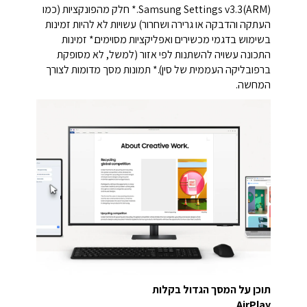
Samsung Settings v3.3(ARM).* חלק מהפונקציות (כמו
העתקה והדבקה או גרירה ושחרור) עשויות לא להיות זמינות
בשימוש בדגמי מכשירים ואפליקציות מסוימים.* זמינות
התכונה עשויה להשתנות לפי אזור (למשל, לא מסופקת
ברפובליקה העממית של סין).* תמונות מסך מדומות לצורך
המחשה.
תוכן על המסך הגדול בקלות
AirPlay