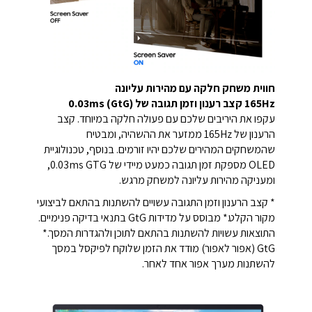
חווית משחק חלקה עם מהירות עליונה
165Hz קצב רענון וזמן תגובה של 0.03ms (GtG)
עקפו את היריבים שלכם עם פעולה חלקה במיוחד. קצב
הרענון של 165Hz ממזער את ההשהיה, ומבטיח
שהמשחקים המהירים שלכם יהיו זורמים. בנוסף, טכנולוגיית
OLED מספקת זמן תגובה כמעט מיידי של 0.03ms GTG,
ומעניקה מהירות עליונה למשחק מרגש.
* קצב הרענון וזמן התגובה עשויים להשתנות בהתאם לביצועי
מקור הקלט.* מבוסס על מדידות GtG בתנאי בדיקה פנימיים.
התוצאות עשויות להשתנות בהתאם לתוכן ולהגדרות המסך.*
GtG (אפור לאפור) מודד את הזמן שלוקח לפיקסל במסך
להשתנות מערך אפור אחד לאחר.