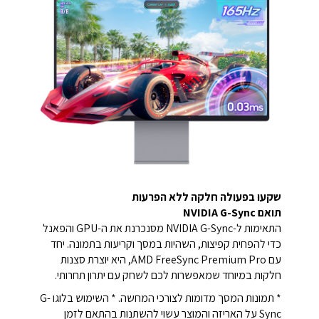
שקעו בפעולה חלקה ללא הפרעות
תואם NVIDIA G-Sync
התאימות ל-NVIDIA G-Sync מסנכרנת את ה-GPU והפאנל
כדי להפחית קפיצות, השהיות במסך וקריעות בתמונה. יחד
עם AMD FreeSync Premium Pro, היא יוצרת סצנות
חלקות במיוחד שמאפשרות לכם לשחק עם יתרון תחרותי.
* תמונות המסך מדומות לצורכי המחשה. * השימוש בלוגו G-
Sync על האריזה והמוצר עשוי להשתנות בהתאם לזמן