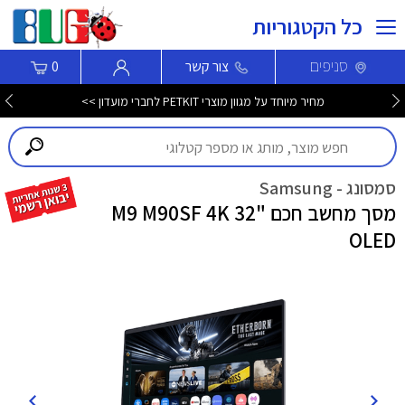
כל הקטגוריות
סניפים
צור קשר
0
מחיר מיוחד על מגוון מוצרי PETKIT לחברי מועדון >>
סמסונג - Samsung
מסך מחשב חכם "32 M9 M90SF 4K
OLED