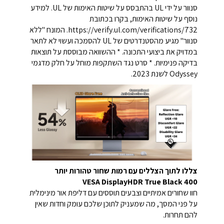
סנוור על ידי UL בהתבסס על שיטות האימות של UL. למידע
נוסף על שיטות האימות, בקרו בכתובת
https://verify.ul.com/verifications/732. המונח "ללא
סנוור" מגיע מהסטנדרטים של UL להסמכה ועשוי לא לתאר
במדויק את ביצועי התכונה. * ההשוואה מבוססת על תוצאות
בדיקה פנימיות. * סרט נגד השתקפות מוחל על חלק מדגמי
Odyssey לשנת 2023.
צללו לתוך הצללים עם רמות שחור טהורות יותר
VESA DisplayHDR True Black 400
חוו שחורים אמיתיים וצבעים תוססים עם דליפת אור מינימלית
על פני המסך, מה שמעניק לתוכן שלכם עומק וחדות שאין
להם תחרות.