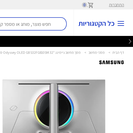
התחברות
0
כל הקטגוריות
דף הבית
>
מסכי מחשב
>
מסך מחשב גיימינג "32 Odyssey OLED G8 S32FG810SM סמסונג - Samsung