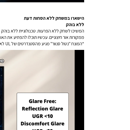
הישארו במשחק ללא הסחות דעת
ללא בוהק
ממקורות אור חיצוניים. עכשיו תוכלו להפתיע את האו
*המונח "נטול סנוור" מגיע מהסטנדרטים של UL לאישור ואולי לא מתאר במדויק את ביצועי התכונה.