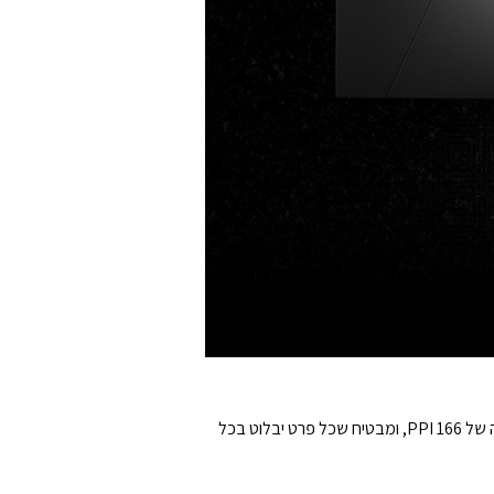
גלו עולמות עם בהירות שאין שנייה לה. מסך ה-QD-OLED הזה מספק איכות 4K צלולה עם צפיפות פיקסלים הגבוהה ביותר בתעשייה של 166 PPI, ומבטיח שכל פרט יבלוט בכל