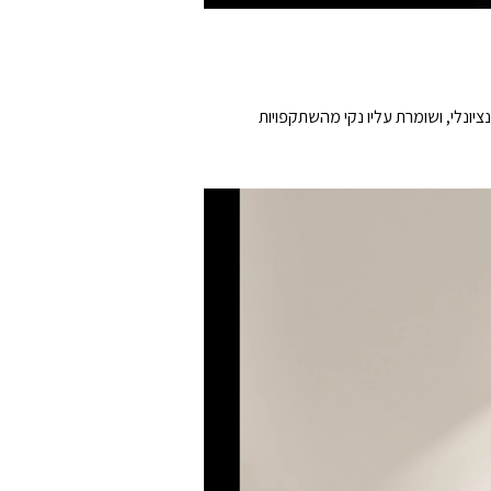
ות מבריק ב-54% מאשר סרט נגד השתקפות קונבנציונלי, ושומרת עליו נקי מהשתקפויות