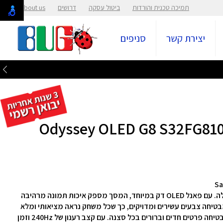
תמיכה טכנית והורדות
ביטול עסקה
דרושים
About us
יצירת קשר
סניפים
מסך המחשב הגיימינג מציע חוויית גיימינג שאין שנייה לה. עם פאנל OLED דק במיוחד, המסך מספק איכות תמונה מרהיבה
ות יוצאת דופן. טכנולוגיית Quantum Dot Color מבטיחה צבעים עשירים ומדויקים, כך שכל משחק נראה מציאותי ומלא
חיים. המסך מציע רזולוציית 3840x2160 UHD 4K, המבטיחה פרטים חדים וברורים בכל סצנה. עם קצב רענון של 240Hz וזמן