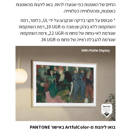
החיים של האומנות כפי שנועדו להיות. בואו ליהנות מהאומנות
כאומנות, ומהטלוויזיה כטלוויזיה.
* מבוסס על תקני בדיקה שנקבעו על ידי UL, כלומר, רמת
השתקפות ללא בוהק שנמוכה מ-‎10 UGR, רמת השתקפות
שגורמת לאי-נוחות של פחות מ-‎22 UGR, ורמת השתקפות
שגורמת להגבלת ראייה של פחות מ-‎34 UGR.
בואו ליהנות מ-ArtfulColor באישור PANTONE