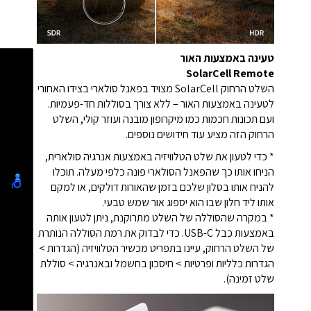
טעינה באמצעות האור
SolarCell Remote
השלט הרחוק SolarCell מצויד בפאנל סולארי בצידו האחורי
לטעינה באמצעות האור – ללא צורך בסוללות חד-פעמיות.
ועם תכונות חכמות כמו מיקרופון מובנה ועוזר קולי, השלט
הרחוק הזה מציע עוד חידושים נוספים.
* כדי לטעון את שלט הטלוויזיה באמצעות אנרגיה סולארית,
הניחו אותו כך שהפאנל הסולארי פונה כלפי מעלה. תוכלו
להניח אותו בסלון שלכם בזמן שהאורות דולקים, או למקם
אותו ליד חלון שבו הוא יספוג אור שמש טבעי.
* במקרה שהסוללה של השלט מתרוקנת, ניתן לטעון אותה
באמצעות כבל USB-C. כדי לבדוק את רמת הסוללה הנותרת
של השלט הרחוק, עיינו בתפריט מכשיר הטלוויזיה (הגדרות >
הגדרות כלליות ופרטיות > חיסכון בחשמל ובאנרגיה > סוללת
שלט זמינה).