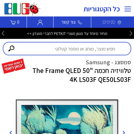
כל הקטגוריות
סניפים
צור קשר
0
מחיר מיוחד על מגוון מוצרי PETKIT לחברי מועדון >>
סמסונג - Samsung
טלוויזיה חכמה "50 ‎The Frame QLED
4K LS03F QE50LS03F