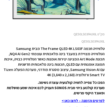
מק"ט QE50LS03FAUXIL
QE50LS03FAUXIL
טלוויזיה חכמה ‎The Frame QLED 4K LS03F מבית Samsung
הטלוויזיה מצויידת במעבד בינה מלאכותית עוצמתי NQ4 AI Gen2,
תכונת Art Mode המציגה יצירות אומנות כאשר הטלוויזיה כבויה, איכות
תמונה אומנותית עם QLED, תכונות בינה מלאכותית חדשניות
עם Samsung Vision AI, עיצוב מסגרת מודרני, מערכת הפעלה Tizen
Smart TV ורזולוציה 4K (3,840 x 2,160)
הפכו כל צפייה לחוויה קולנועית עוצרת נשימה.
מערכת קולנוע ביתי מבית SONOS תעניק לכם איכות שמע מושלמת
וסאונד היקפי מרשים.
לפרטים והזמנה – לחצו כאן >