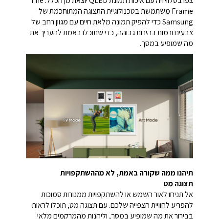
צפו בטלוויזיה עם איכות תמונת QLED יוצאת מן הכלל. The
Frame משתמשת בטכנולוגיית התצוגה המתוחכמת של
Samsung כדי להפיק תמונה מלאת חיים עם מגוון רחב של
צבעים ורמות בהירות גבוהה, כדי שתוכלו באמת להעריך את
מה שמופיע במסך.
תיהנו ממה שקורה באמת, לא מההשתקפויות
תצוגה מט
אל תניחו לאור השמש או להשתקפויות ממנורות סמוכות
להפריע לחוויית הצפייה שלכם. עם תצוגה מט, תוכלו לראות
בבירור את מה שמופיע במסך, וליהנות מהמרקמים מלאי