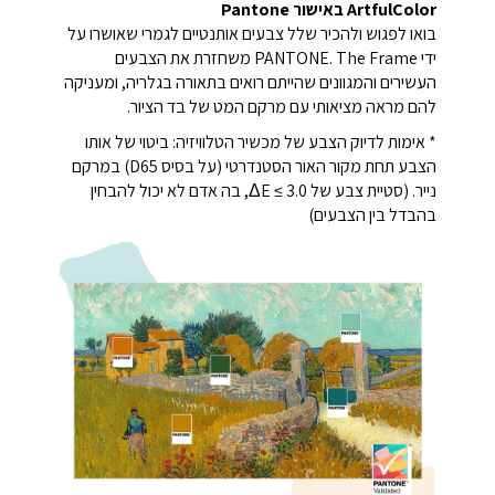
ArtfulColor באישור Pantone
בואו לפגוש ולהכיר שלל צבעים אותנטיים לגמרי שאושרו על
ידי PANTONE. The Frame משחזרת את הצבעים
העשירים והמגוונים שהייתם רואים בתאורה בגלריה, ומעניקה
להם מראה מציאותי עם מרקם המט של בד הציור.
* אימות לדיוק הצבע של מכשיר הטלוויזיה: ביטוי של אותו
הצבע תחת מקור האור הסטנדרטי (על בסיס D65) במרקם
נייר. (סטיית צבע של ΔE ≤ 3.0, בה אדם לא יכול להבחין
בהבדל בין הצבעים)