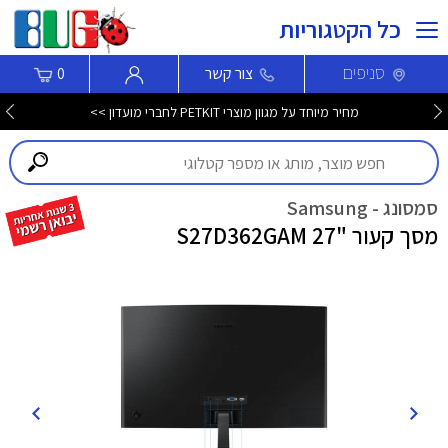
כל הקטגוריות
סניפים
צור קשר
0
מחיר מיוחד על מגוון מוצרי PETKIT לחברי מועדון >>
סמסונג - Samsung
מסך קעור "27 S27D362GAM