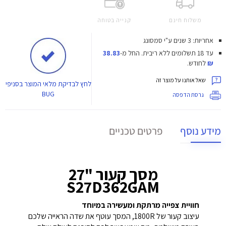
משלוח חינם
קנייה בטוחה
אחריות: 3 שנים ע"י סמסונג
עד 18 תשלומים ללא ריבית.
החל מ-
38.83
₪
לחודש.
שאל אותנו על מוצר זה
לחץ
לבדיקת מלאי המוצר בסניפי
BUG
גרסת הדפסה
מידע נוסף
פרטים טכניים
מסך קעור "27
S27D362GAM
חוויית צפייה מרתקת ומעשירה במיוחד
עיצוב קעור של 1800R, המסך עוטף את שדה הראייה שלכם