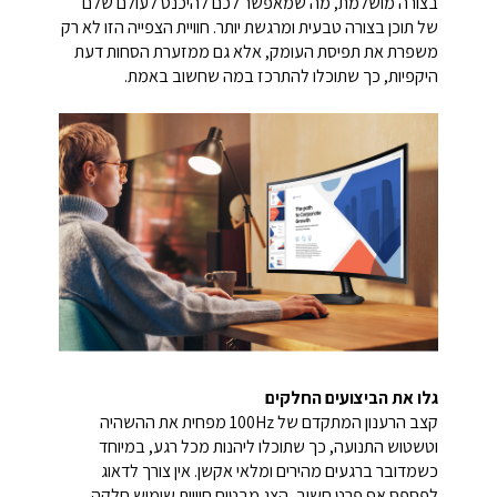
בצורה מושלמת, מה שמאפשר לכם להיכנס לעולם שלם
של תוכן בצורה טבעית ומרגשת יותר. חוויית הצפייה הזו לא רק
משפרת את תפיסת העומק, אלא גם ממזערת הסחות דעת
היקפיות, כך שתוכלו להתרכז במה שחשוב באמת.
גלו את הביצועים החלקים
קצב הרענון המתקדם של 100Hz מפחית את ההשהיה
וטשטוש התנועה, כך שתוכלו ליהנות מכל רגע, במיוחד
כשמדובר ברגעים מהירים ומלאי אקשן. אין צורך לדאוג
לפספס אף פרט חשוב, הצג מבטיח חוויית שימוש חלקה