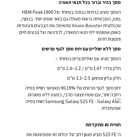
מסך בהיר וברור בכל תנאי תאורה
המסך מציע בהירות גבוהה במיוחד של HBM Peak 1900
nits, המבטיחה נראות מעולה גם באור שמש ישיר. בנוסף,
טכנולוגיית Vision Booster מתאימה את הצבעים והניגודיות
באופן אוטומטי לפי תנאי התאורה, להדגשה של צבעים חיים
ותמונות חדות.
מסך ללא שוליים עם יחס מסך לגוף מרשים
המסך מגיע עם שוליים צרים במיוחד –
חלק צדדי: 1.47 מ"מ / 2.2–2.0 מ"מ
חלק עליון ותחתון: 2.5–3.3 מ"מ
יחס מסך לגוף מרשים של 90.19% מאפשר חוויית צפייה
רחבה יותר, עם שטח תצוגה מרבי, כמעט ללא מסגרות.
חוויית AI מתקדמת
ה־S25 FE מציע מגוון רחב של יכולות AI שמפשטות את