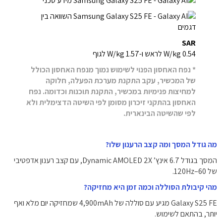
SAR
0.54 W/kg לראש ו-1.57 W/kg לגוף
* נפח האחסון הפנוי לשימוש נמוך מנפח האחסון הכולל
של המכשיר, עקב התקנת מערכת הפעלה, חלוקה
למחיצות פנימיות במכשיר, התקנת תוכנות וכדומה. נפח
האחסון בהתקני זיכרון מסומן לפי השיטה הדצימלית ולא
לפי שהשיטה הבינארית.
מה גודל המסך ומה קצב הרענון שלו?
המסך בגודל 6.7 אינץ’ Dynamic AMOLED 2X, עם קצב רענון אדפטיבי
של 60–120Hz.
מהי קיבולת הסוללה וכמה זמן היא מחזיקה?
Galaxy S25 FE מגיע עם סוללה של 4,900mAh שמחזיקה יום מלא ואף
יותר, בהתאם לשימוש.