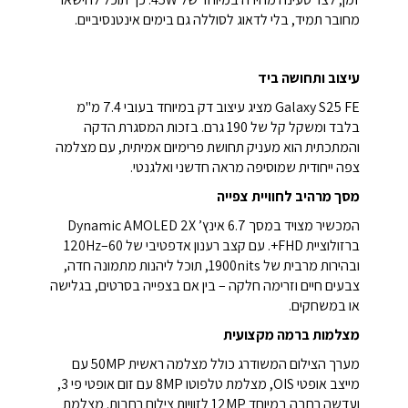
מחובר תמיד, בלי לדאוג לסוללה גם בימים אינטנסיביים.
עיצוב ותחושה ביד
Galaxy S25 FE מציג עיצוב דק במיוחד בעובי 7.4 מ"מ
בלבד ומשקל קל של 190 גרם. בזכות המסגרת הדקה
והמתכתית הוא מעניק תחושת פרימיום אמיתית, עם מצלמה
צפה ייחודית שמוסיפה מראה חדשני ואלגנטי.
מסך מרהיב לחוויית צפייה
המכשיר מצויד במסך 6.7 אינץ’ Dynamic AMOLED 2X
ברזולוציית FHD+. עם קצב רענון אדפטיבי של 60–120Hz
ובהירות מרבית של 1900nits, תוכל ליהנות מתמונה חדה,
צבעים חיים וזרימה חלקה – בין אם בצפייה בסרטים, בגלישה
או במשחקים.
מצלמות ברמה מקצועית
מערך הצילום המשודרג כולל מצלמה ראשית 50MP עם
מייצב אופטי OIS, מצלמת טלפוטו 8MP עם זום אופטי פי 3,
ועדשה רחבה במיוחד 12MP לזוויות צילום רחבות. מצלמת