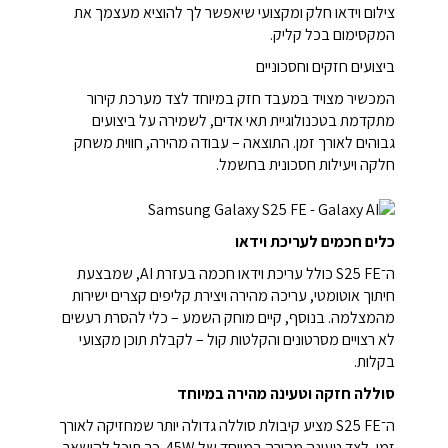
צילום וידאו חלק ומקצועי שיאפשר לך להוציא מעצמך את
המקסימום בכל קליק.
ביצועים חזקים וחסכוניים
המכשיר מצויד במעבד חזק במיוחד לצד מערכת קירור
מתקדמת בטכנולוגיית תאי אדים, לשמירה על ביצועים
גבוהים לאורך זמן. התוצאה – עבודה מהירה, חווית משחק
חלקה ויעילות חסכונית בחשמל.
כלים חכמים לעריכת וידאו
ה־S25 FE כולל עריכת וידאו חכמה בעזרת AI, שמבצעת
חיתוך אוטומטי, עריכה מהירה ויצירת קליפים קצרים ישירות
מהמצלמה. בנוסף, קיים מוחק השמע – כלי להסרת רעשים
לא רצויים מסרטונים והקלטות קול – לקבלת תוכן מקצועי
בקלות.
סוללה חזקה וטעינה מהירה במיוחד
ה־S25 FE מציע קיבולת סוללה גדולה יותר שמחזיקה לאורך
זמן, לצד טעינה מהירה במיוחד של 45W. כך תוכל להישאר