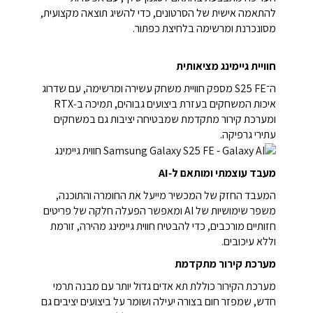
להתאמה אישית של הסרטונים, כדי להשיג תוצאה מקצועית,
מסונכרנת ומרשימה בלחיצת כפתור.
חוויית גיימינג מציאותית
ה־S25 FE מספק חוויית משחק עשירה ומרשימה, עם שדרוג
איכות המשחקים בעזרת ביצועים גבוהים, תמיכה ב‑RTX
ומערכת קירור מתקדמת שמבטיחה יציבות גם במשחקים
עתירי גרפיקה.
מעבד עוצמתי ומותאם ל‑AI
המעבד החזק של המכשיר מייעל את החומרה והתוכנה,
משפר שימושיות של AI ומאפשר הפעלה חלקה של פריטים
חזותיים מורכבים, כדי להבטיח חווית גיימינג מהירה, זורמת
וללא עיכובים.
מערכת קירור מתקדמת
מערכת הקירור כוללת תא אדים גדול יותר עם מבנה תרמי
חדש, שמפזר חום בצורה יעילה ושומר על ביצועים יציבים גם