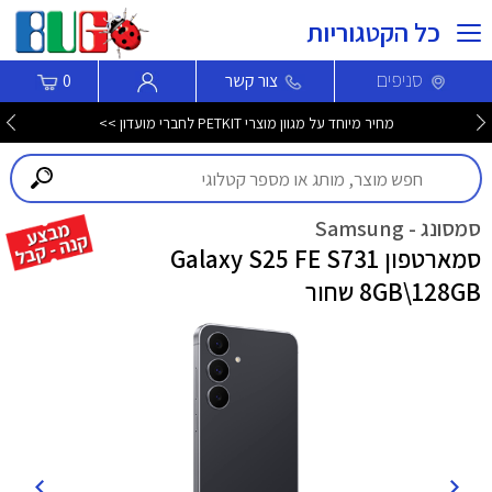
כל הקטגוריות
סניפים
צור קשר
0
מחיר מיוחד על מגוון מוצרי PETKIT לחברי מועדון >>
סמסונג - Samsung
סמארטפון Galaxy S25 FE S731
8GB\128GB שחור