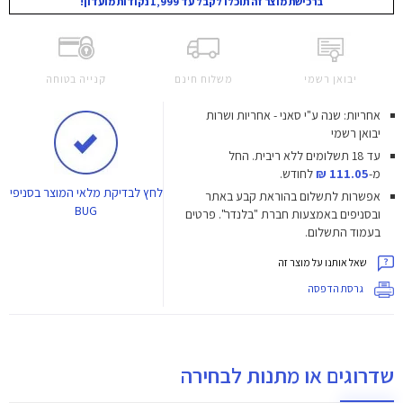
ברכישת מוצר זה תוכלו לקבל עד 1,999 נקודות מועדון!
יבואן רשמי
משלוח חינם
קנייה בטוחה
אחריות: שנה ע"י סאני - אחריות ושרות
יבואן רשמי
עד 18 תשלומים ללא ריבית.
החל
מ-
111.05 ₪
לחודש.
לחץ
לבדיקת מלאי המוצר בסניפי
אפשרות לתשלום בהוראת קבע באתר
BUG
ובסניפים באמצעות חברת "בלנדר". פרטים
בעמוד התשלום.
שאל אותנו על מוצר זה
גרסת הדפסה
שדרוגים או מתנות לבחירה