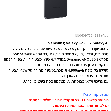
מק"ט 8806097664789
Samsung Galaxy S25 FE - Galaxy AI
עיצוב יוקרתי ודק יותר, מצלמות מקצועיות עם יכולות צילום לילה
מרהיבות, וביצועים עוצמתיים הודות למעבד החדש Exynos 2400.
מסך Dynamic AMOLED 2X בגודל 6.7 אינץ' מבטיח חווית צפייה חלקה
עם קצב רענון עד 120Hz ובהירות גבוהה במיוחד.
סוללה בקיבולת 4,900mAh תומכת בטעינה מהירה של 45W ותבטיח
שתמיד תהיו מחוברים לאורך כל היום.
עם עריכת וידאו מבוססת AI ומצלמה צפה בעיצוב יוקרתי.
מבצע קנה-קבל!
רוכשים מכשיר S25 FE ומקבלים כיסוי סיליקון במתנה.
יש לבחור את ההטבה ממרכז העמוד.
בתוקף עד ה-10.8.26 או עד גמר המלאי, המוקדם מביניהם!