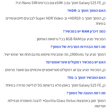
כן, Galaxy S25 FE תומך גם ב-eSIM וגם בכרטיס Nano SIM רגיל.
האם המסך תומך ב-HDR?
כן, המסך תומך ב-HDR10+ וב-Super HDR Video לצבעים חיים ועשירים
במיוחד.
כמה זיכרון RAM יש במכשיר?
המכשיר מגיע עם 8GB RAM בכל גרסאות האחסון.
מה רמת הבהירות המרבית של המסך?
המסך מגיע עד 1900nits, מה שמבטיח שימוש נוח גם תחת אור שמש ישיר.
האם יש במכשיר רמקולים סטריאופוניים?
כן, המכשיר מגיע עם זוג רמקולים סטריאופוניים איכותיים עם סאונד מרשים.
האם המכשיר תומך ב-5G?
כן, Galaxy S25 FE תומך באופן מלא ברשתות 5G לגלישה מהירה במיוחד.
מה רמת ההגנה של המסך?
המסך מוגן באמצעות Gorilla Glass Victus+ להגנה משופרת מנפילות
ושריטות.