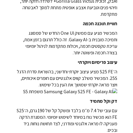
ואבק, זכוכית Gorilla Glass Victus+ לשלדה חזקה יותר,
וזיהוי פנים וטביעת אצבע אופטית מתחת למסך לאבטחה
מתקדמת.
חוויית תוכנה חכמה
המכשיר מגיע עם ממשק One UI החדש של סמסונג
ותמיכה מובנית ב-Galaxy AI. זה כולל תרגום בזמן אמת,
עריכת טקסטים חכמה, ויכולות מתקדמות לניהול יומיומי
בצורה חכמה ופשוטה יותר.
עיצוב פרימיום ויוקרתי
ה־S25 FE מציע עיצוב יוקרתי וחדשני, בהשראת סדרת הדגל
25S. המכשיר משלב קווים אלגנטיים עם חומרים איכותיים,
ויוצר מראה יוקרתי שמושך את העין בכל שימוש.
דק וקל מתמיד
עם עובי של 7.4 מ״מ בלבד ומשקל קל של 190 גרם, ה־S25
FE הוא מכשיר נוח במיוחד לשימוש יומיומי. המסגרת הדקה
מעניקה לו מראה אלגנטי ומודרני, לצד תחושת נוחות ביד
ובכיס.