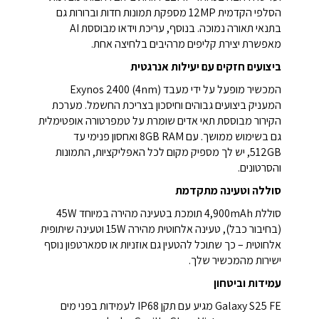
הסלפי הקדמית 12MP מספקת תמונות חדות וברורות גם
בתנאי תאורה נמוכה. בנוסף, עריכת וידאו מבוססת AI
מאפשרת יצירת קליפים מרהיבים בלחיצה אחת.
ביצועים חזקים עם יעילות אנרגטית
המכשיר מופעל על ידי מעבד Exynos 2400 (4nm)
המעניק ביצועים גבוהים וחיסכון בצריכת החשמל. מערכת
הקירור מבוססת תאי אדים שומרת על טמפרטורה אופטימלית
גם בשימוש ממושך. עם 8GB RAM ואחסון פנימי עד
512GB, יש לך מספיק מקום לכל האפליקציות, התמונות
והסרטונים.
סוללה וטעינה מתקדמת
סוללת 4,900mAh תומכת בטעינה מהירה במיוחד 45W
(בחיבור כבל), טעינה אלחוטית מהירה 15W וטעינה שיתופית
אלחוטית – כך שתוכל להטעין גם אוזניות או סמארטפון נוסף
ישירות מהמכשיר שלך.
עמידות וביטחון
Galaxy S25 FE מגיע עם תקן IP68 לעמידות בפני מים