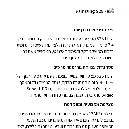
עיצוב פרימיום ודק יותר
ה־S25 FE מגיע עם עיצוב פרימיום חדשני ודק במיוחד – רק
7.4 מ״מ – שמעניק תחושת יוקרה לצד נוחות שימוש יומיומית.
בזכות המשקל הקל והגימור האלגנטי, המכשיר משתלב
בצורה מושלמת בכל סגנון חיים.
מסך גדול עם יחס גוף־מסך מרשים
ה־S25 FE מציע חווית צפייה עוצמתית עם יחס מסך־לגוף של
90.19%. בזכות המסגרת הדקה, שטח הצפייה גדל והמסך
כמעט כולו מנוצל להצגת תכנים. יחד עם Super HDR
Video, מתקבלת תצוגה צבעונית, חדה וחיה מתמיד.
מצלמה מקצועית ומתקדמת
מצלמת 12MP מספקת תמונות חדות עם פרטים מרהיבים,
גם בצילום לילה ובתנאי תאורה מאתגרים. מצב הסלפי
המשופר מעניק תמונות ברורות וטבעיות יותר גם בלילה, לצד