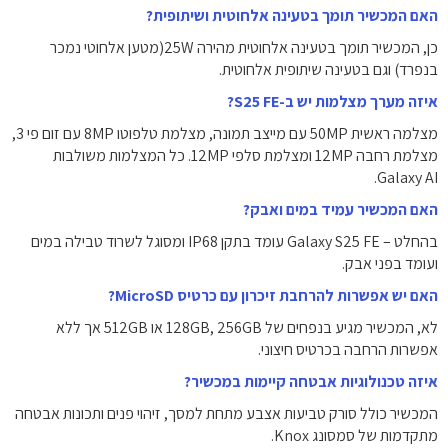
האם המכשיר תומך בטעינה אלחוטית ושיתופית?
כן, המכשיר תומך בטעינה אלחוטית מהירה 25W(מטען אלחוטי נמכר
בנפרד) וגם בטעינה שיתופית אלחוטית.
איזה מערך מצלמות יש ב-S25 FE?
מצלמה ראשית 50MP עם מייצב תמונה, מצלמת טלפוטו 8MP עם זום פי 3,
מצלמת רחבה 12MP ומצלמת סלפי 12MP. כל המצלמות משולבות
Galaxy AI.
האם המכשיר עמיד במים ואבק?
בהחלט – Galaxy S25 FE עומד בתקן IP68 ומסוגל לשרוד טבילה במים
ועומד בפני אבק.
האם יש אפשרות להרחבת זיכרון עם כרטיס MicroSD?
לא, המכשיר מגיע בנפחים של 128GB, 256GB או 512GB אך ללא
אפשרות הרחבה בכרטיס חיצוני.
איזה טכנולוגיות אבטחה קיימות במכשיר?
המכשיר כולל סורק טביעות אצבע מתחת למסך, זיהוי פנים ותכונות אבטחה
מתקדמות של סמסונג Knox.