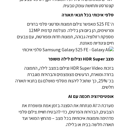
קונטרסט ותחושת עומק טבעית.
סלפי איכותי בכל תנאי תאורה
ה־S25 FE מאפשר צילום תמונות וסרטוני סלפי ברורים
ומרשימים, הן ביום והן בלילה. מצלמת קדמית 12MP
מספקת רזולוציה גבוהה, תמונות חדות ומפורטות, עם צבעים
חיים וניגודיות מאוזנת.
מצב HDR Super וצילום לילה משופר
בזכות HDR Super Video וצילום במצב לילה, התמונה
ברורה ומוארת, הרעשים מצומצמים והבהירות מוגברת
בכ־25%, כך שתוכל ליהנות מסלפי מושלם גם בתנאי תאורה
חלשים.
אופטימיזציה חכמה עם AI
מערכת ה־AI מנתחת את הסצנה בזמן אמת ומשפרת את
הצבעים, הבהירות והפרטים, כדי להבטיח חוויית צילום סלפי
מדהימה ותמונות איכותיות בכל מצב – מהחוץ המואר ועד
תאורה חלשה בבית או בלילה.