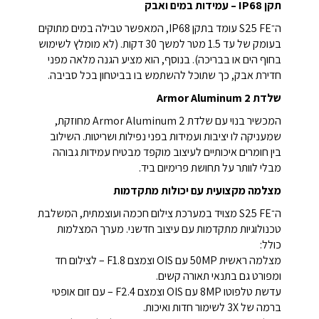
תקן IP68 – עמידות במים ואבק
ה־S25 FE עומד בתקן IP68, המאפשר טבילה במים מתוקים
בעומק של עד 1.5 מטר למשך 30 דקות. (לא מומלץ לשימוש
בחוף הים או בבריכה). בנוסף, הוא מציע הגנה מלאה מפני
חדירת אבק, כך שתוכל להשתמש בו בביטחון בכל סביבה.
שלדת Armor Aluminum 2
המכשיר בנוי עם שלדת Armor Aluminum 2 מחוזקת,
שמעניקה לו יציבות ועמידות בפני נפילות ושריטות. השילוב
בין חומרים איכותיים לעיצוב מוקפד מבטיח עמידות גבוהה
מבלי לוותר על תחושת פרימיום ביד.
מצלמה מקצועית עם יכולות מתקדמות
ה־S25 FE מצויד במערכת צילום חכמה ועוצמתית, המשלבת
טכנולוגיות מתקדמות עם עיצוב חדשני. מערך המצלמות
כולל:
מצלמה ראשית 50MP עם OIS וצמצם F1.8 – לצילום חד
ומפורט גם בתנאי תאורה קשים.
עדשת טלפוטו 8MP עם OIS וצמצם F2.4 – עם זום אופטי
ברמה של 3X לשימור חדות ואיכות.