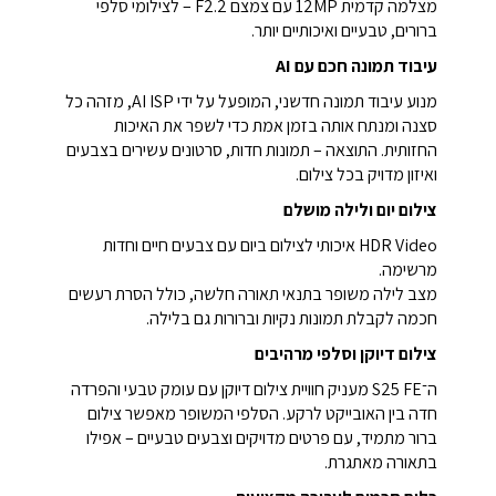
מצלמה קדמית 12MP עם צמצם F2.2 – לצילומי סלפי
ברורים, טבעיים ואיכותיים יותר.
עיבוד תמונה חכם עם AI
מנוע עיבוד תמונה חדשני, המופעל על ידי AI ISP, מזהה כל
סצנה ומנתח אותה בזמן אמת כדי לשפר את האיכות
החזותית. התוצאה – תמונות חדות, סרטונים עשירים בצבעים
ואיזון מדויק בכל צילום.
צילום יום ולילה מושלם
HDR Video איכותי לצילום ביום עם צבעים חיים וחדות
מרשימה.
מצב לילה משופר בתנאי תאורה חלשה, כולל הסרת רעשים
חכמה לקבלת תמונות נקיות וברורות גם בלילה.
צילום דיוקן וסלפי מרהיבים
ה־S25 FE מעניק חוויית צילום דיוקן עם עומק טבעי והפרדה
חדה בין האובייקט לרקע. הסלפי המשופר מאפשר צילום
ברור מתמיד, עם פרטים מדויקים וצבעים טבעיים – אפילו
בתאורה מאתגרת.