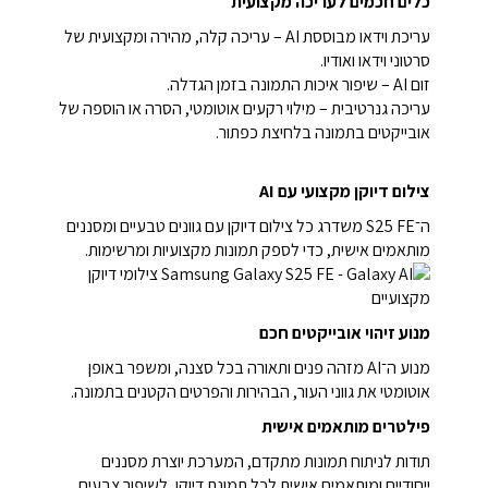
כלים חכמים לעריכה מקצועית
עריכת וידאו מבוססת AI – עריכה קלה, מהירה ומקצועית של
סרטוני וידאו ואודיו.
זום AI – שיפור איכות התמונה בזמן הגדלה.
עריכה גנרטיבית – מילוי רקעים אוטומטי, הסרה או הוספה של
אובייקטים בתמונה בלחיצת כפתור.
צילום דיוקן מקצועי עם AI
ה־S25 FE משדרג כל צילום דיוקן עם גוונים טבעיים ומסננים
מותאמים אישית, כדי לספק תמונות מקצועיות ומרשימות.
מנוע זיהוי אובייקטים חכם
מנוע ה־AI מזהה פנים ותאורה בכל סצנה, ומשפר באופן
אוטומטי את גווני העור, הבהירות והפרטים הקטנים בתמונה.
פילטרים מותאמים אישית
תודות לניתוח תמונות מתקדם, המערכת יוצרת מסננים
ייחודיים ומותאמים אישית לכל תמונת דיוקן, לשיפור צבעים,