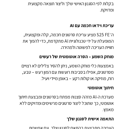
בקלות לפי הסגנון האישי שלך וליצור תוצאה מקצועית
ומדויקת.
עריכת וידאו חכמה עם AI
ה־S25 FE מציע עריכת סרטונים חכמה, קלה ומקצועית,
המופעלת על ידי טכנולוגיית AI מתקדמת, כדי להפוך את
חוויית העריכה לפשוטה ולמהירה.
מוחק השמע – הסרה אוטומטית של רעשים
באמצעות כלי מוחק השמע, ניתן להסיר צלילים לא רצויים
מסרטונים, אפילו בסביבות רועשות עם המון רעש – טבע,
רוח, מוזיקה או קולות רקע – באופן מיידי ויעיל.
חיתוך אוטומטי
מערכת ה‑AI מזהה סצנות מפתח בסרטונים ומבצעת חיתוך
אוטומטי, כך שתוכל ליצור סרטונים מרשימים ומדויקים ללא
מאמץ.
התאמה אישית לסגנון שלך
העריכה מתבצעת בהתאם לסגנון שלך, עם אפשרות