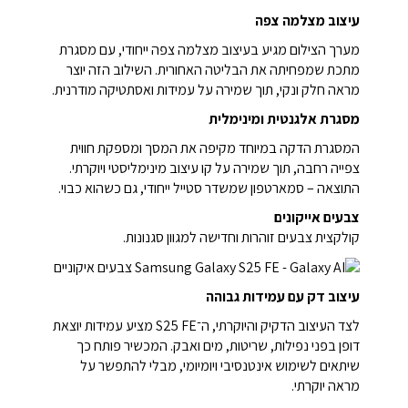
עיצוב מצלמה צפה
מערך הצילום מגיע בעיצוב מצלמה צפה ייחודי, עם מסגרת
מתכת שמפחיתה את הבליטה האחורית. השילוב הזה יוצר
מראה חלק ונקי, תוך שמירה על עמידות ואסתטיקה מודרנית.
מסגרת אלגנטית ומינימלית
המסגרת הדקה במיוחד מקיפה את המסך ומספקת חווית
צפייה רחבה, תוך שמירה על קו עיצוב מינימליסטי ויוקרתי.
התוצאה – סמארטפון שמשדר סטייל ייחודי, גם כשהוא כבוי.
צבעים אייקונים
קולקצית צבעים זוהרות וחדישה למגוון סגנונות.
עיצוב דק עם עמידות גבוהה
לצד העיצוב הדקיק והיוקרתי, ה־S25 FE מציע עמידות יוצאת
דופן בפני נפילות, שריטות, מים ואבק. המכשיר פותח כך
שיתאים לשימוש אינטנסיבי ויומיומי, מבלי להתפשר על
מראה יוקרתי.