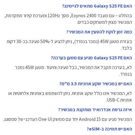
האם Galaxy S25 FE מתאים לגיימינג?
בהחלט – עם מעבד Exynos 2400, מסך 120Hz ומערכת קירור מתקדמת,
המכשיר מצוין למשחקים כבדים.
כמה זמן לוקח להטעין את המכשיר?
בעזרת מטען 45W (נמכר בנפרד), ניתן להגיע ל-50% טעינה בכ-30 דקות
בלבד.
האם Galaxy S25 FE מגיע עם מטען בערכה?
לא, בערכה תקבל את המכשיר, כבל טעינה ותיעוד. מטען 45W נמכר
בנפרד.
האם יש במכשיר שקע אוזניות 3.5 מ"מ?
לא, המכשיר אינו כולל שקע אוזניות. ניתן להשתמש באוזניות אלחוטיות או
אוזניות USB-C.
איזה גרסת אנדרואיד מותקנת במכשיר?
המכשיר מגיע עם Android 15 יחד עם ממשק One UI העדכני של סמסונג.
האם יש תמיכה ב-eSIM?