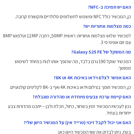
האם יש תמיכה ב-NFC?
כן, המכשיר כולל NFC ומשמש לתשלומים סלולריים ותקשורת קרובה.
כמה מצלמות אחוריות יש?
למכשיר שלוש מצלמות אחוריות: ראשית 50MP, רחבה 12MP וטלפוטו 8MP
עם זום אופטי פי 3.
מה המשקל של Galaxy S25 FE?
המכשיר שוקל 190 גרם בלבד, מה שהופך אותו לנוח במיוחד לשימוש
ממושך.
האם אפשר לצלם וידאו באיכות 4K או 8K?
כן, המכשיר תומך בצילום וידאו באיכות 4K ואף ב-8K לקליפים קולנועיים.
האם קיימת ערכת צבעים מיוחדת או מהדורה מוגבלת?
נכון לעכשיו המכשיר זמין בשחור, כחול, תכלת ולבן – ייתכנו מהדורות צבע
ייחודיות בעתיד.
האם אני יכול לקבל זיכוי (טרייד אין) על המכשיר הישן שלי?
בטח, ניתן לבדוק את שווי המכשיר הישן כאן: