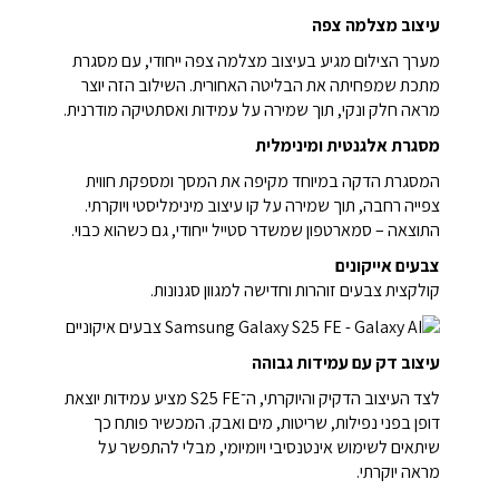
עיצוב מצלמה צפה
מערך הצילום מגיע בעיצוב מצלמה צפה ייחודי, עם מסגרת
מתכת שמפחיתה את הבליטה האחורית. השילוב הזה יוצר
מראה חלק ונקי, תוך שמירה על עמידות ואסתטיקה מודרנית.
מסגרת אלגנטית ומינימלית
המסגרת הדקה במיוחד מקיפה את המסך ומספקת חווית
צפייה רחבה, תוך שמירה על קו עיצוב מינימליסטי ויוקרתי.
התוצאה – סמארטפון שמשדר סטייל ייחודי, גם כשהוא כבוי.
צבעים אייקונים
קולקצית צבעים זוהרות וחדישה למגוון סגנונות.
עיצוב דק עם עמידות גבוהה
לצד העיצוב הדקיק והיוקרתי, ה־S25 FE מציע עמידות יוצאת
דופן בפני נפילות, שריטות, מים ואבק. המכשיר פותח כך
שיתאים לשימוש אינטנסיבי ויומיומי, מבלי להתפשר על
מראה יוקרתי.