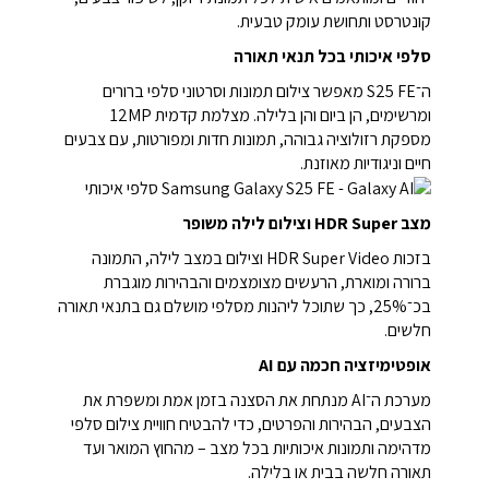
קונטרסט ותחושת עומק טבעית.
סלפי איכותי בכל תנאי תאורה
ה־S25 FE מאפשר צילום תמונות וסרטוני סלפי ברורים
ומרשימים, הן ביום והן בלילה. מצלמת קדמית 12MP
מספקת רזולוציה גבוהה, תמונות חדות ומפורטות, עם צבעים
חיים וניגודיות מאוזנת.
מצב HDR Super וצילום לילה משופר
בזכות HDR Super Video וצילום במצב לילה, התמונה
ברורה ומוארת, הרעשים מצומצמים והבהירות מוגברת
בכ־25%, כך שתוכל ליהנות מסלפי מושלם גם בתנאי תאורה
חלשים.
אופטימיזציה חכמה עם AI
מערכת ה־AI מנתחת את הסצנה בזמן אמת ומשפרת את
הצבעים, הבהירות והפרטים, כדי להבטיח חוויית צילום סלפי
מדהימה ותמונות איכותיות בכל מצב – מהחוץ המואר ועד
תאורה חלשה בבית או בלילה.