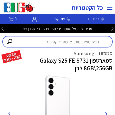
כל הקטגוריות
סניפים
צור קשר
0
מחיר מיוחד על מגוון מוצרי PETKIT לחברי מועדון >>
סמסונג - Samsung
סמארטפון Galaxy S25 FE S731
8GB\256GB לבן