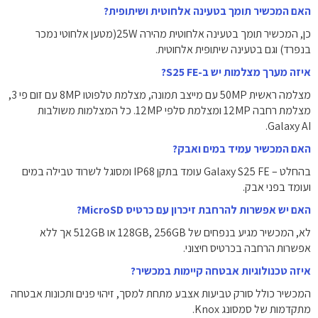
האם המכשיר תומך בטעינה אלחוטית ושיתופית?
כן, המכשיר תומך בטעינה אלחוטית מהירה 25W(מטען אלחוטי נמכר
בנפרד) וגם בטעינה שיתופית אלחוטית.
איזה מערך מצלמות יש ב-S25 FE?
מצלמה ראשית 50MP עם מייצב תמונה, מצלמת טלפוטו 8MP עם זום פי 3,
מצלמת רחבה 12MP ומצלמת סלפי 12MP. כל המצלמות משולבות
Galaxy AI.
האם המכשיר עמיד במים ואבק?
בהחלט – Galaxy S25 FE עומד בתקן IP68 ומסוגל לשרוד טבילה במים
ועומד בפני אבק.
האם יש אפשרות להרחבת זיכרון עם כרטיס MicroSD?
לא, המכשיר מגיע בנפחים של 128GB, 256GB או 512GB אך ללא
אפשרות הרחבה בכרטיס חיצוני.
איזה טכנולוגיות אבטחה קיימות במכשיר?
המכשיר כולל סורק טביעות אצבע מתחת למסך, זיהוי פנים ותכונות אבטחה
מתקדמות של סמסונג Knox.