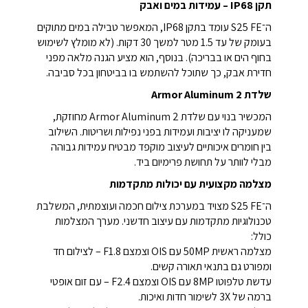
תקן IP68 – עמידות במים ואבק
ה־S25 FE עומד בתקן IP68, המאפשר טבילה במים מתוקים
בעומק של עד 1.5 מטר למשך 30 דקות. (לא מומלץ לשימוש
בחוף הים או בבריכה). בנוסף, הוא מציע הגנה מלאה מפני
חדירת אבק, כך שתוכל להשתמש בו בביטחון בכל סביבה.
שלדת Armor Aluminum 2
המכשיר בנוי עם שלדת Armor Aluminum 2 מחוזקת,
שמעניקה לו יציבות ועמידות בפני נפילות ושריטות. השילוב
בין חומרים איכותיים לעיצוב מוקפד מבטיח עמידות גבוהה
מבלי לוותר על תחושת פרימיום ביד.
מצלמה מקצועית עם יכולות מתקדמות
ה־S25 FE מצויד במערכת צילום חכמה ועוצמתית, המשלבת
טכנולוגיות מתקדמות עם עיצוב חדשני. מערך המצלמות
כולל:
מצלמה ראשית 50MP עם OIS וצמצם F1.8 – לצילום חד
ומפורט גם בתנאי תאורה קשים.
עדשת טלפוטו 8MP עם OIS וצמצם F2.4 – עם זום אופטי
ברמה של 3X לשימור חדות ואיכות.