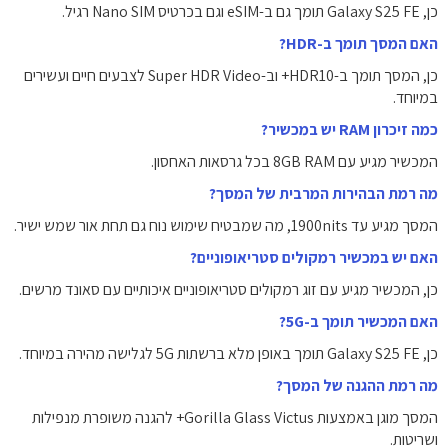
כן, Galaxy S25 FE תומך גם ב-eSIM וגם בכרטיס Nano SIM רגיל.
האם המסך תומך ב-HDR?
כן, המסך תומך ב-HDR10+ וב-Super HDR Video לצבעים חיים ועשירים
במיוחד.
כמה זיכרון RAM יש במכשיר?
המכשיר מגיע עם 8GB RAM בכל גרסאות האחסון.
מה רמת הבהירות המרבית של המסך?
המסך מגיע עד 1900nits, מה שמבטיח שימוש נוח גם תחת אור שמש ישיר.
האם יש במכשיר רמקולים סטריאופוניים?
כן, המכשיר מגיע עם זוג רמקולים סטריאופוניים איכותיים עם סאונד מרשים.
האם המכשיר תומך ב-5G?
כן, Galaxy S25 FE תומך באופן מלא ברשתות 5G לגלישה מהירה במיוחד.
מה רמת ההגנה של המסך?
המסך מוגן באמצעות Gorilla Glass Victus+ להגנה משופרת מנפילות
ושריטות.