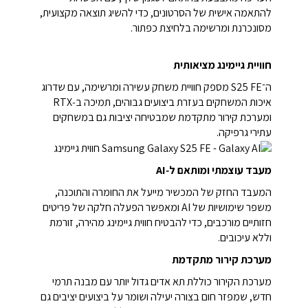
להתאמה אישית של הסרטונים, כדי להשיג תוצאה מקצועית,
מסונכרנת ומרשימה בלחיצת כפתור.
חוויית גיימינג מציאותית
ה־S25 FE מספק חוויית משחק עשירה ומרשימה, עם שדרוג
איכות המשחקים בעזרת ביצועים גבוהים, תמיכה ב‑RTX
ומערכת קירור מתקדמת שמבטיחה יציבות גם במשחקים
עתירי גרפיקה.
מעבד עוצמתי ומותאם ל‑AI
המעבד החזק של המכשיר מייעל את החומרה והתוכנה,
משפר שימושיות של AI ומאפשר הפעלה חלקה של פריטים
חזותיים מורכבים, כדי להבטיח חווית גיימינג מהירה, זורמת
וללא עיכובים.
מערכת קירור מתקדמת
מערכת הקירור כוללת תא אדים גדול יותר עם מבנה תרמי
חדש, שמפזר חום בצורה יעילה ושומר על ביצועים יציבים גם