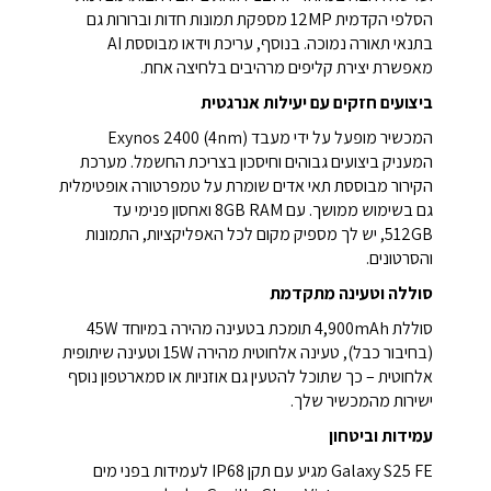
הסלפי הקדמית 12MP מספקת תמונות חדות וברורות גם
בתנאי תאורה נמוכה. בנוסף, עריכת וידאו מבוססת AI
מאפשרת יצירת קליפים מרהיבים בלחיצה אחת.
ביצועים חזקים עם יעילות אנרגטית
המכשיר מופעל על ידי מעבד Exynos 2400 (4nm)
המעניק ביצועים גבוהים וחיסכון בצריכת החשמל. מערכת
הקירור מבוססת תאי אדים שומרת על טמפרטורה אופטימלית
גם בשימוש ממושך. עם 8GB RAM ואחסון פנימי עד
512GB, יש לך מספיק מקום לכל האפליקציות, התמונות
והסרטונים.
סוללה וטעינה מתקדמת
סוללת 4,900mAh תומכת בטעינה מהירה במיוחד 45W
(בחיבור כבל), טעינה אלחוטית מהירה 15W וטעינה שיתופית
אלחוטית – כך שתוכל להטעין גם אוזניות או סמארטפון נוסף
ישירות מהמכשיר שלך.
עמידות וביטחון
Galaxy S25 FE מגיע עם תקן IP68 לעמידות בפני מים