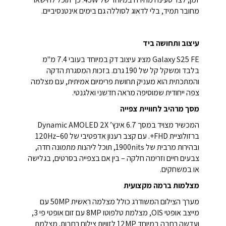
מחובר תמיד, בלי לדאוג לסוללה גם בימים אינטנסיביים.
עיצוב ותחושה ביד
Galaxy S25 FE מציג עיצוב דק במיוחד בעובי 7.4 מ"מ
בלבד ומשקל קל של 190 גרם. בזכות המסגרת הדקה
והמתכתית הוא מעניק תחושת פרימיום אמיתית, עם מצלמה
צפה ייחודית שמוסיפה מראה חדשני ואלגנטי.
מסך מרהיב לחוויית צפייה
המכשיר מצויד במסך 6.7 אינץ’ Dynamic AMOLED 2X
ברזולוציית FHD+. עם קצב רענון אדפטיבי של 60–120Hz
ובהירות מרבית של 1900nits, תוכל ליהנות מתמונה חדה,
צבעים חיים וזרימה חלקה – בין אם בצפייה בסרטים, בגלישה
או במשחקים.
מצלמות ברמה מקצועית
מערך הצילום המשודרג כולל מצלמה ראשית 50MP עם
מייצב אופטי OIS, מצלמת טלפוטו 8MP עם זום אופטי פי 3,
ועדשה רחבה במיוחד 12MP לזוויות צילום רחבות. מצלמת