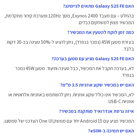
האם Galaxy S25 FE מתאים לגיימינג?
בהחלט – עם מעבד Exynos 2400, מסך 120Hz ומערכת קירור מתקדמת,
המכשיר מצוין למשחקים כבדים.
כמה זמן לוקח להטעין את המכשיר?
בעזרת מטען 45W (נמכר בנפרד), ניתן להגיע ל-50% טעינה בכ-30 דקות
בלבד.
האם Galaxy S25 FE מגיע עם מטען בערכה?
לא, בערכה תקבל את המכשיר, כבל טעינה ותיעוד. מטען 45W נמכר
בנפרד.
האם יש במכשיר שקע אוזניות 3.5 מ"מ?
לא, המכשיר אינו כולל שקע אוזניות. ניתן להשתמש באוזניות אלחוטיות או
אוזניות USB-C.
איזה גרסת אנדרואיד מותקנת במכשיר?
המכשיר מגיע עם Android 15 יחד עם ממשק One UI העדכני של סמסונג.
האם יש תמיכה ב-eSIM?