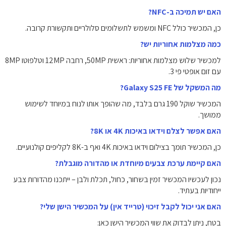
האם יש תמיכה ב-NFC?
כן, המכשיר כולל NFC ומשמש לתשלומים סלולריים ותקשורת קרובה.
כמה מצלמות אחוריות יש?
למכשיר שלוש מצלמות אחוריות: ראשית 50MP, רחבה 12MP וטלפוטו 8MP
עם זום אופטי פי 3.
מה המשקל של Galaxy S25 FE?
המכשיר שוקל 190 גרם בלבד, מה שהופך אותו לנוח במיוחד לשימוש
ממושך.
האם אפשר לצלם וידאו באיכות 4K או 8K?
כן, המכשיר תומך בצילום וידאו באיכות 4K ואף ב-8K לקליפים קולנועיים.
האם קיימת ערכת צבעים מיוחדת או מהדורה מוגבלת?
נכון לעכשיו המכשיר זמין בשחור, כחול, תכלת ולבן – ייתכנו מהדורות צבע
ייחודיות בעתיד.
האם אני יכול לקבל זיכוי (טרייד אין) על המכשיר הישן שלי?
בטח, ניתן לבדוק את שווי המכשיר הישן כאן: