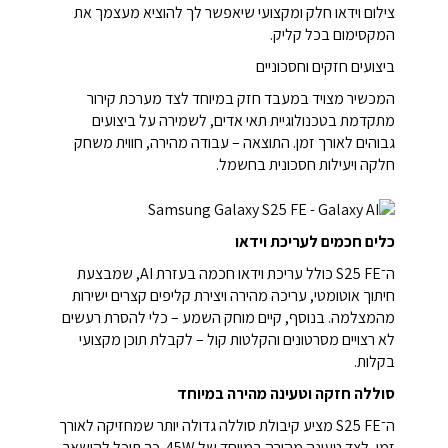
צילום וידאו חלק ומקצועי שיאפשר לך להוציא מעצמך את
המקסימום בכל קליק.
ביצועים חזקים וחסכוניים
המכשיר מצויד במעבד חזק במיוחד לצד מערכת קירור
מתקדמת בטכנולוגיית תאי אדים, לשמירה על ביצועים
גבוהים לאורך זמן. התוצאה – עבודה מהירה, חווית משחק
חלקה ויעילות חסכונית בחשמל.
כלים חכמים לעריכת וידאו
ה־S25 FE כולל עריכת וידאו חכמה בעזרת AI, שמבצעת
חיתוך אוטומטי, עריכה מהירה ויצירת קליפים קצרים ישירות
מהמצלמה. בנוסף, קיים מוחק השמע – כלי להסרת רעשים
לא רצויים מסרטונים והקלטות קול – לקבלת תוכן מקצועי
בקלות.
סוללה חזקה וטעינה מהירה במיוחד
ה־S25 FE מציע קיבולת סוללה גדולה יותר שמחזיקה לאורך
זמן, לצד טעינה מהירה במיוחד של 45W. כך תוכל להישאר