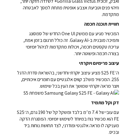
ואבק, זכוכית Gorilla Glass Victus+ לשלדה חזקה יותר,
וזיהוי פנים וטביעת אצבע אופטית מתחת למסך לאבטחה
מתקדמת.
חוויית תוכנה חכמה
המכשיר מגיע עם ממשק One UI החדש של סמסונג
ותמיכה מובנית ב-Galaxy AI. זה כולל תרגום בזמן אמת,
עריכת טקסטים חכמה, ויכולות מתקדמות לניהול יומיומי
בצורה חכמה ופשוטה יותר.
עיצוב פרימיום ויוקרתי
ה־S25 FE מציע עיצוב יוקרתי וחדשני, בהשראת סדרת הדגל
25S. המכשיר משלב קווים אלגנטיים עם חומרים איכותיים,
ויוצר מראה יוקרתי שמושך את העין בכל שימוש.
דק וקל מתמיד
עם עובי של 7.4 מ״מ בלבד ומשקל קל של 190 גרם, ה־S25
FE הוא מכשיר נוח במיוחד לשימוש יומיומי. המסגרת הדקה
מעניקה לו מראה אלגנטי ומודרני, לצד תחושת נוחות ביד
ובכיס.