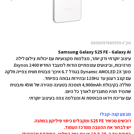
מק"ט 8806097665939
Samsung Galaxy S25 FE - Galaxy AI
עיצוב יוקרתי ודק יותר, מצלמות מקצועיות עם יכולות צילום לילה
מרהיבות, וביצועים עוצמתיים הודות למעבד החדש Exynos 2400.
מסך Dynamic AMOLED 2X בגודל 6.7 אינץ' מבטיח חווית צפייה חלקה
עם קצב רענון עד 120Hz ובהירות גבוהה במיוחד.
סוללה בקיבולת 4,900mAh תומכת בטעינה מהירה של 45W ותבטיח
שתמיד תהיו מחוברים לאורך כל היום.
עם עריכת וידאו מבוססת AI ומצלמה צפה בעיצוב יוקרתי.
מבצע קנה-קבל!
רוכשים מכשיר S25 FE ומקבלים כיסוי סיליקון במתנה.
יש לבחור את ההטבה ממרכז העמוד.
בתוקף עד ה-10.8.26 או עד גמר המלאי, המוקדם מביניהם!