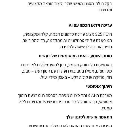
בקלות לפי הסגנון האישי שלך וליצור תוצאה מקצועית
ומדויקת.
עריכת וידאו חכמה עם AI
ה־S25 FE מציע עריכת סרטונים חכמה, קלה ומקצועית,
המופעלת על ידי טכנולוגיית AI מתקדמת, כדי להפוך את
חוויית העריכה לפשוטה ולמהירה.
מוחק השמע – הסרה אוטומטית של רעשים
באמצעות כלי מוחק השמע, ניתן להסיר צלילים לא רצויים
מסרטונים, אפילו בסביבות רועשות עם המון רעש – טבע,
רוח, מוזיקה או קולות רקע – באופן מיידי ויעיל.
חיתוך אוטומטי
מערכת ה‑AI מזהה סצנות מפתח בסרטונים ומבצעת חיתוך
אוטומטי, כך שתוכל ליצור סרטונים מרשימים ומדויקים ללא
מאמץ.
התאמה אישית לסגנון שלך
העריכה מתבצעת בהתאם לסגנון שלך, עם אפשרות