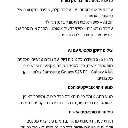
כלים חכמים לעריכה מקצועית
עריכת וידאו מבוססת AI – עריכה קלה, מהירה ומקצועית של
סרטוני וידאו ואודיו.
זום AI – שיפור איכות התמונה בזמן הגדלה.
עריכה גנרטיבית – מילוי רקעים אוטומטי, הסרה או הוספה של
אובייקטים בתמונה בלחיצת כפתור.
צילום דיוקן מקצועי עם AI
ה־S25 FE משדרג כל צילום דיוקן עם גוונים טבעיים ומסננים
מותאמים אישית, כדי לספק תמונות מקצועיות ומרשימות.
מנוע זיהוי אובייקטים חכם
מנוע ה־AI מזהה פנים ותאורה בכל סצנה, ומשפר באופן
אוטומטי את גווני העור, הבהירות והפרטים הקטנים בתמונה.
פילטרים מותאמים אישית
תודות לניתוח תמונות מתקדם, המערכת יוצרת מסננים
ייחודיים ומותאמים אישית לכל תמונת דיוקן, לשיפור צבעים,