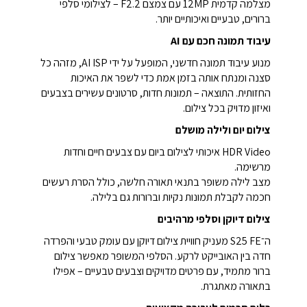
מצלמה קדמית 12MP עם צמצם F2.2 – לצילומי סלפי
ברורים, טבעיים ואיכותיים יותר.
עיבוד תמונה חכם עם AI
מנוע עיבוד תמונה חדשני, המופעל על ידי AI ISP, מזהה כל
סצנה ומנתח אותה בזמן אמת כדי לשפר את האיכות
החזותית. התוצאה – תמונות חדות, סרטונים עשירים בצבעים
ואיזון מדויק בכל צילום.
צילום יום ולילה מושלם
HDR Video איכותי לצילום ביום עם צבעים חיים וחדות
מרשימה.
מצב לילה משופר בתנאי תאורה חלשה, כולל הסרת רעשים
חכמה לקבלת תמונות נקיות וברורות גם בלילה.
צילום דיוקן וסלפי מרהיבים
ה־S25 FE מעניק חוויית צילום דיוקן עם עומק טבעי והפרדה
חדה בין האובייקט לרקע. הסלפי המשופר מאפשר צילום
ברור מתמיד, עם פרטים מדויקים וצבעים טבעיים – אפילו
בתאורה מאתגרת.