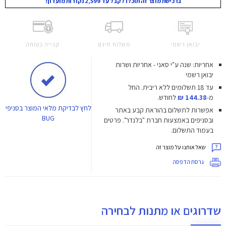
ברכישת מוצר זה תוכלו לקבל עד 2,599 נקודות מועדון!
יבואן רשמי
משלוח חינם
קנייה בטוחה
אחריות: שנה ע"י סאני - אחריות ושרות
יבואן רשמי
עד 18 תשלומים ללא ריבית.
החל
מ-
144.38 ₪
לחודש.
לחץ
לבדיקת מלאי המוצר בסניפי
אפשרות לתשלום בהוראת קבע באתר
BUG
ובסניפים באמצעות חברת "בלנדר". פרטים
בעמוד התשלום.
שאל אותנו על מוצר זה
גרסת הדפסה
שדרוגים או מתנות לבחירה