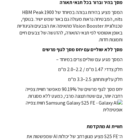
מסך בהיר וברור בכל תנאי תאורה
המסך מציע בהירות גבוהה במיוחד של HBM Peak 1900
nits, המבטיחה נראות מעולה גם באור שמש ישיר. בנוסף,
טכנולוגיית Vision Booster מתאימה את הצבעים והניגודיות
באופן אוטומטי לפי תנאי התאורה, להדגשה של צבעים חיים
ותמונות חדות.
מסך ללא שוליים עם יחס מסך לגוף מרשים
המסך מגיע עם שוליים צרים במיוחד –
חלק צדדי: 1.47 מ"מ / 2.2–2.0 מ"מ
חלק עליון ותחתון: 2.5–3.3 מ"מ
יחס מסך לגוף מרשים של 90.19% מאפשר חוויית צפייה
רחבה יותר, עם שטח תצוגה מרבי, כמעט ללא מסגרות.
חוויית AI מתקדמת
ה־S25 FE מציע מגוון רחב של יכולות AI שמפשטות את