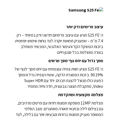
עיצוב פרימיום ודק יותר
ה־S25 FE מגיע עם עיצוב פרימיום חדשני ודק במיוחד – רק
7.4 מ״מ – שמעניק תחושת יוקרה לצד נוחות שימוש יומיומית.
בזכות המשקל הקל והגימור האלגנטי, המכשיר משתלב
בצורה מושלמת בכל סגנון חיים.
מסך גדול עם יחס גוף־מסך מרשים
ה־S25 FE מציע חווית צפייה עוצמתית עם יחס מסך־לגוף של
90.19%. בזכות המסגרת הדקה, שטח הצפייה גדל והמסך
כמעט כולו מנוצל להצגת תכנים. יחד עם Super HDR
Video, מתקבלת תצוגה צבעונית, חדה וחיה מתמיד.
מצלמה מקצועית ומתקדמת
מצלמת 12MP מספקת תמונות חדות עם פרטים מרהיבים,
גם בצילום לילה ובתנאי תאורה מאתגרים. מצב הסלפי
המשופר מעניק תמונות ברורות וטבעיות יותר גם בלילה, לצד