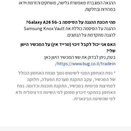
ההנאה המוגברת מאפשרת גלישה, משחקים והזרמת וידאו
במהירות ובחלקות.
מהי תכונת ההגנה על הסיסמה ב-Galaxy A26 5G?
ההגנה על הסיסמה כוללת את Samsung Knox Vault
להגנה מתקדמת על הנתונים.
האם אני יכול לקבל זיכוי (טרייד אין) על המכשיר הישן
שלי?
בטח, ניתן לבדוק את שווי המכשיר הישן כאן:
https://www.bug.co.il/tradein/
* נפח האחסון הפנוי לשימוש נמוך מנפח האחסון הכולל
של המכשיר, עקב התקנת מערכת הפעלה, חלוקה
למחיצות פנימיות במכשיר, התקנת תוכנות וכדומה. נפח
האחסון בהתקני זיכרון מסומן לפי השיטה הדצימלית ולא
לפי שהשיטה הבינארית.