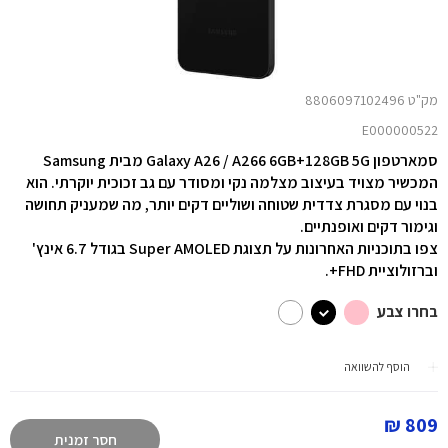
מק"ט 8806097102496
E000000522
סמארטפון Galaxy A26 / A266 6GB+128GB 5G מבית Samsung
המכשיר מצויד בעיצוב מצלמה נקי ומסודר עם גב זכוכית יוקרתי. הוא
בנוי עם מסגרת צדדית שטוחה ושוליים דקים יותר, מה שמעניק תחושה
וגימור דקים ואופנתיים.
צפו בתוכניות האחרונות על תצוגת Super AMOLED בגודל 6.7 אינץ'
וברזולוציית FHD+.
בחרו צבע
הוסף להשוואה
809 ₪
חסר זמנית