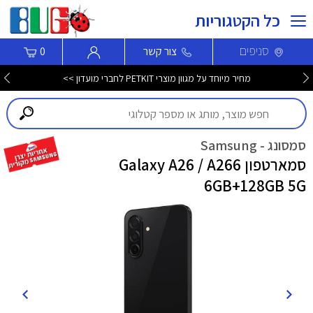
כל הקטגוריות
סניפים
צור קשר
0
מחיר מיוחד על מגוון מוצרי PETKIT לחברי מועדון >>
סמסונג - Samsung
סמארטפון Galaxy A26 / A266
6GB+128GB 5G