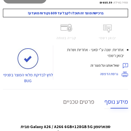
מחיר באילת:
685.59 ₪
ברכישת מוצר זה תוכלו לקבל עד 809 נקודות מועדון!
יבואן רשמי
קנייה בטוחה
אחריות: שנה ע"י סאני - אחריות ושרות
יבואן רשמי
שאל אותנו על מוצר זה
גרסת הדפסה
לחץ
לבדיקת מלאי המוצר בסניפי
BUG
מידע נוסף
פרטים טכניים
סמארטפון Galaxy A26 / A266 6GB+128GB 5G מבית