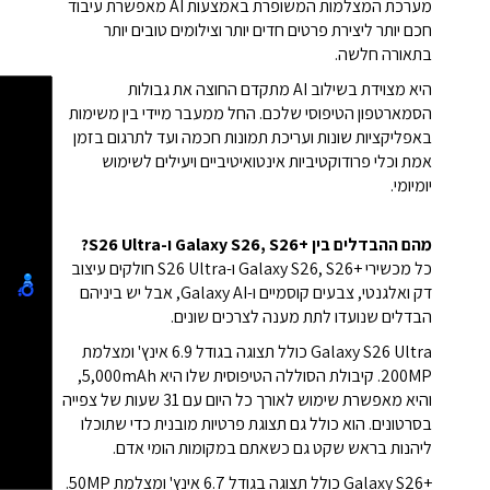
מערכת המצלמות המשופרת באמצעות AI מאפשרת עיבוד
חכם יותר ליצירת פרטים חדים יותר וצילומים טובים יותר
בתאורה חלשה.
היא מצוידת בשילוב AI מתקדם החוצה את גבולות
הסמארטפון הטיפוסי שלכם. החל ממעבר מיידי בין משימות
באפליקציות שונות ועריכת תמונות חכמה ועד לתרגום בזמן
אמת וכלי פרודוקטיביות אינטואיטיביים ויעילים לשימוש
יומיומי.
מהם ההבדלים בין Galaxy S26, S26+‎ ו-S26 Ultra?
כל מכשירי Galaxy S26, S26+‎ ו-S26 Ultra חולקים עיצוב
דק ואלגנטי, צבעים קוסמיים ו-Galaxy AI, אבל יש ביניהם
הבדלים שנועדו לתת מענה לצרכים שונים.
Galaxy S26 Ultra כולל תצוגה בגודל 6.9 אינץ' ומצלמת
200MP. קיבולת הסוללה הטיפוסית שלו היא 5,000mAh,
והיא מאפשרת שימוש לאורך כל היום עם 31 שעות של צפייה
בסרטונים. הוא כולל גם תצוגת פרטיות מובנית כדי שתוכלו
ליהנות בראש שקט גם כשאתם במקומות הומי אדם.
Galaxy S26+‎ כולל תצוגה בגודל 6.7 אינץ' ומצלמת 50MP.