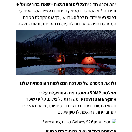
יותר, ומבטיחה כי
הצללים וההדגשות יישארו ברורים ומלאי
חיים.
ה-AP המתקדם מספק הפחתת רעשים המבוססת על
דפוסי רעש ייחודיים לכל סוג חיישן, כך שמתקבלת תמונה
המספקת חוויה טבעית וקולנועית גם בסביבות תאורה חלשה.
גלו את המפרט של מערכת המצלמות העוצמתית שלנו
מצלמת 50MP המתקדמת, המופעלת על ידי
ProVisual Engine
, משדרגת כל צילום, על ידי שיפור
נושאי התמונה בעזרת פרטים חכמים יותר, צבעים עשירים
יותר ובהירות שתואמת לדמיון שלכם.
סרטונים בצילום יציב. גם תוך כדי תנועה