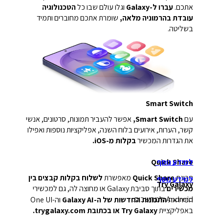
אתכם.
עברו ל-Galaxy
וגלו עולם שבו כל
הטכנולוגיה
עובדת בהרמוניה מלאה,
שומרת אתכם מחוברים ותמיד
בשליטה.
Smart Switch
עם
Smart Switch,
אפשר להעביר תמונות, סרטונים, אנשי
קשר, הערות, אירועים בלוח השנה, אפליקציות נוספות ואפילו
את הגדרות המכשיר
בקלות מ-iOS.
למידע נוסף
Quick Share
תכונת
Quick Share
מאפשרת
לשלוח בקלות קבצים בין
למידע נוסף
Try Galaxy
מכשירים
בתוך סביבת Galaxy או מחוצה לה, גם למכשירי
Android ולמחשבים.
הכירו את
התכונות החדשות של ה-Galaxy AI
וה-One UI
באפליקציית
Try Galaxy או בכתובת trygalaxy.com.