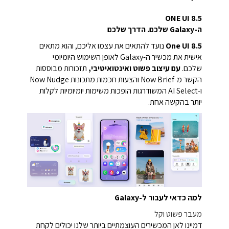
ONE UI 8.5
ה-Galaxy שלכם. הדרך שלכם
One UI 8.5
נועד להתאים את עצמו אליכם, והוא מתאים
אישית את מכשיר ה-Galaxy לאופן השימוש היומיומי
שלכם.
עם עיצוב פשוט ואינטואיטיבי,
תזכורות מבוססות
הקשר מ-Now Brief והצעות חכמות מתכונות Now Nudge
ו-AI Select המשודרגות הופכות משימות יומיומיות לקלות
יותר בהקשה אחת.
למה כדאי לעבור ל-Galaxy
מעבר פשוט וקל
דמיינו לאן המכשירים העוצמתיים ביותר שלנו יכולים לקחת