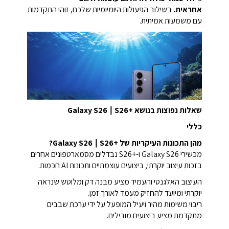
אחראית.
בשילוב הפעולות היומיומיות שלכם, זוהי התקדמות
עם משמעות אמיתית.
שאלות נפוצות בנושא Galaxy S26 ∣ S26+‎
כללי
מהן התכונות העיקריות של Galaxy S26 ∣ S26+‎?
מכשירי Galaxy S26 ו-S26+‎ נבדלים מסמארטפונים אחרים
בזכות עיצוב יוקרתי, ביצועים עוצמתיים ותכונות AI חכמות.
העיצוב האלגנטי והעמיד מציע מבנה דק ומלוטש שנראה
יוקרתי ומיועד להחזיק מעמד לאורך זמן.
ריבוי משימות מהיר ויעיל המופעל על ידי ערכת שבבים
מתקדמת מציע ביצועים מובילים.