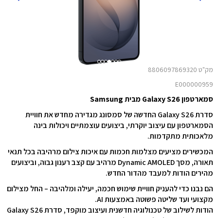
מק"ט 8806097869320
E000000959
סמארטפון Galaxy S26 מבית Samsung
סדרת Galaxy S26 החדשה של סמסונג מגדירה מחדש את חוויית
הסמארטפון עם עיצוב יוקרתי, ביצועים עוצמתיים ויכולות בינה
מלאכותית מתקדמות.
המכשירים מציעים מצלמות חכמות עם איכות צילום מרהיבה בכל תנאי
תאורה, מסך Dynamic AMOLED מרהיב עם קצב רענון גבוה, וביצועים
מהירים הודות למעבד מהדור החדש.
הם נבנו כדי להעניק חוויית שימוש חכמה, יעילה ומלהיבה – החל מצילום
מקצועי ועד שליטה פשוטה באמצעות AI.
הודות לשילוב של טכנולוגיה חדשנית ועיצוב מוקפד, סדרת Galaxy S26