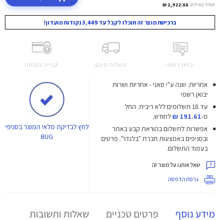
מחיר באילת:
2,922.88 ₪
ברכישת מוצר זה תוכלו לקבל עד 3,449 נקודות מועדון!
יבואן רשמי
משלוח חינם
קנייה בטוחה
אחריות: שנה ע"י סאני - אחריות ושרות
יבואן רשמי
עד 18 תשלומים ללא ריבית.
החל
מ-
191.61 ₪
לחודש.
לחץ
לבדיקת מלאי המוצר בסניפי
אפשרות לתשלום בהוראת קבע באתר
BUG
ובסניפים באמצעות חברת "בלנדר". פרטים
בעמוד התשלום.
שאל אותנו על מוצר זה
גרסת הדפסה
מידע נוסף
פרטים טכניים
שאלות ותשובות