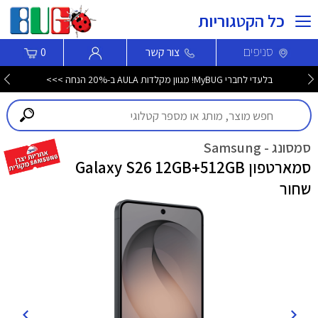
כל הקטגוריות
סניפים
צור קשר
0
חדש! סמארטפון Nothing Phone (4b) עכשיו לרכישה >>>
סמסונג - Samsung
סמארטפון Galaxy S26 12GB+512GB
שחור