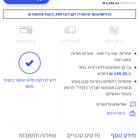
מחיר באילת:
2,880.51 ₪
ברכישת מוצר זה תוכלו לקבל עד 3,399 נקודות מועדון!
יבואן רשמי
משלוח חינם
קנייה בטוחה
אחריות: שנה ע"י סאני - אחריות ושרות
יבואן רשמי
עד 18 תשלומים ללא ריבית.
החל
מ-
188.83 ₪
לחודש.
לחץ
לבדיקת מלאי המוצר בסניפי
אפשרות לתשלום בהוראת קבע באתר
BUG
ובסניפים באמצעות חברת "בלנדר". פרטים
בעמוד התשלום.
שאל אותנו על מוצר זה
גרסת הדפסה
מידע נוסף
פרטים טכניים
שאלות ותשובות