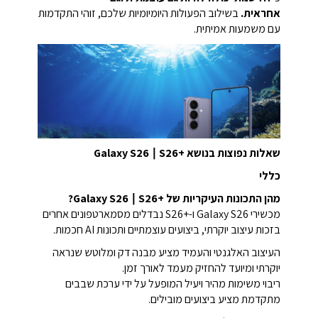
אחראית.
בשילוב הפעולות היומיומיות שלכם, זוהי התקדמות
עם משמעות אמיתית.
שאלות נפוצות בנושא Galaxy S26 ∣ S26+‎
כללי
מהן התכונות העיקריות של Galaxy S26 ∣ S26+‎?
מכשירי Galaxy S26 ו-S26+‎ נבדלים מסמארטפונים אחרים
בזכות עיצוב יוקרתי, ביצועים עוצמתיים ותכונות AI חכמות.
העיצוב האלגנטי והעמיד מציע מבנה דק ומלוטש שנראה
יוקרתי ומיועד להחזיק מעמד לאורך זמן.
ריבוי משימות מהיר ויעיל המופעל על ידי ערכת שבבים
מתקדמת מציע ביצועים מובילים.