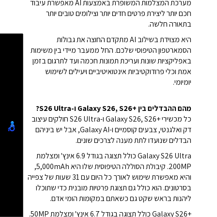
מערכת המצלמות המשופרת באמצעות AI מאפשרת עיבוד
חכם יותר ליצירת פרטים חדים יותר וצילומים טובים יותר
בתאורה חלשה.
היא מצוידת בשילוב AI מתקדם החוצה את גבולות
הסמארטפון הטיפוסי שלכם. החל ממעבר מיידי בין משימות
באפליקציות שונות ועריכת תמונות חכמה ועד לתרגום בזמן
אמת וכלי פרודוקטיביות אינטואיטיביים ויעילים לשימוש
יומיומי.
מהם ההבדלים בין Galaxy S26, S26+‎ ו-S26 Ultra?
כל מכשירי Galaxy S26, S26+‎ ו-S26 Ultra חולקים עיצוב
דק ואלגנטי, צבעים קוסמיים ו-Galaxy AI, אבל יש ביניהם
הבדלים שנועדו לתת מענה לצרכים שונים.
Galaxy S26 Ultra כולל תצוגה בגודל 6.9 אינץ' ומצלמת
200MP. קיבולת הסוללה הטיפוסית שלו היא 5,000mAh,
והיא מאפשרת שימוש לאורך כל היום עם 31 שעות של צפייה
בסרטונים. הוא כולל גם תצוגת פרטיות מובנית כדי שתוכלו
ליהנות בראש שקט גם כשאתם במקומות הומי אדם.
Galaxy S26+‎ כולל תצוגה בגודל 6.7 אינץ' ומצלמת 50MP.