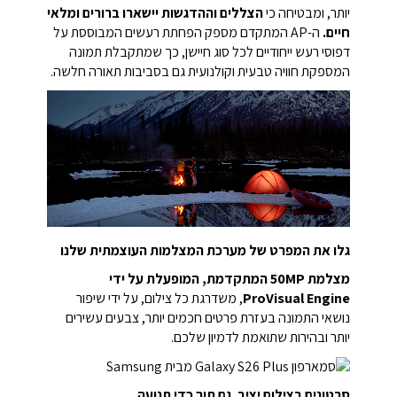
יותר, ומבטיחה כי
הצללים וההדגשות יישארו ברורים ומלאי
חיים.
ה-AP המתקדם מספק הפחתת רעשים המבוססת על
דפוסי רעש ייחודיים לכל סוג חיישן, כך שמתקבלת תמונה
המספקת חוויה טבעית וקולנועית גם בסביבות תאורה חלשה.
גלו את המפרט של מערכת המצלמות העוצמתית שלנו
מצלמת 50MP המתקדמת, המופעלת על ידי
ProVisual Engine
, משדרגת כל צילום, על ידי שיפור
נושאי התמונה בעזרת פרטים חכמים יותר, צבעים עשירים
יותר ובהירות שתואמת לדמיון שלכם.
סרטונים בצילום יציב. גם תוך כדי תנועה