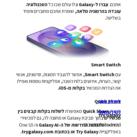
אתכם.
עברו ל-Galaxy
וגלו עולם שבו כל
הטכנולוגיה
עובדת בהרמוניה מלאה,
שומרת אתכם מחוברים ותמיד
בשליטה.
Smart Switch
עם
Smart Switch,
אפשר להעביר תמונות, סרטונים, אנשי
קשר, הערות, אירועים בלוח השנה, אפליקציות נוספות ואפילו
את הגדרות המכשיר
בקלות מ-iOS.
למידע נוסף
Quick Share
תכונת
Quick Share
מאפשרת
לשלוח בקלות קבצים בין
למידע נוסף
Try Galaxy
מכשירים
בתוך סביבת Galaxy או מחוצה לה, גם למכשירי
Android ולמחשבים.
הכירו את
התכונות החדשות של ה-Galaxy AI
וה-One UI
באפליקציית
Try Galaxy או בכתובת trygalaxy.com.