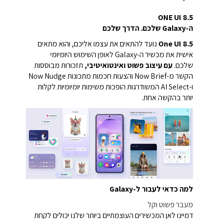
ONE UI 8.5
ה-Galaxy שלכם. הדרך שלכם
One UI 8.5
נועד להתאים את עצמו אליכם, והוא מתאים
אישית את מכשיר ה-Galaxy לאופן השימוש היומיומי
שלכם.
עם עיצוב פשוט ואינטואיטיבי,
תזכורות מבוססות
הקשר מ-Now Brief והצעות חכמות מתכונות Now Nudge
ו-AI Select המשודרגות הופכות משימות יומיומיות לקלות
יותר בהקשה אחת.
למה כדאי לעבור ל-Galaxy
מעבר פשוט וקל
דמיינו לאן המכשירים העוצמתיים ביותר שלנו יכולים לקחת