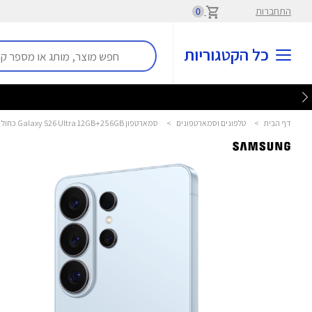
התחברות
0
כל הקטגוריות
דף הבית
>
טלפונים וסמארטפונים
>
סמארטפון Galaxy S26 Ultra 12GB+256GB כחול סמסונג - Samsung