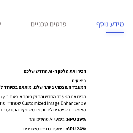
מידע נוסף
פרטים טכניים
ש
הכירו את טלפון ה-AI החדש שלכם
ביצועים
המעבד העוצמתי ביותר שלנו, מותאם במיוחד ל-Galaxy
עם Customized Image Enhancer שמחדד ומחליק תמונות באפליקציות ובתכנים בזמן אמת. בנוסף,
מאפשרים לגיימרים ליהנות מהמשחקים התובעניים בי
%:
39
NPU
ביצועי AI מהירים יותר
%:
24
GPU
ביצועים גרפיים משופרים