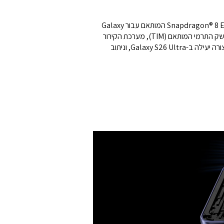
Galaxy S26 Ultra נועד למשימות תובעניות, בין אם מדובר במשחקים עתירי משאבים או בשימוש ב-Galaxy AI, בזכות Snapdragon®‎ 8 Elite Gen 5 המותאם עבור Galaxy
בשילוב עם חומר הממשק התרמי המותאם (TIM), מערכת הקירור
המתקדמת פועלת בתוך המכשיר ומספקת ביצועים תרמיים משופרים ב-21%. משחקים מותאמים ל-Vulkan מעבדים אור וצללים בצורה יעילה ב-Galaxy S26 Ultra, וניתוב