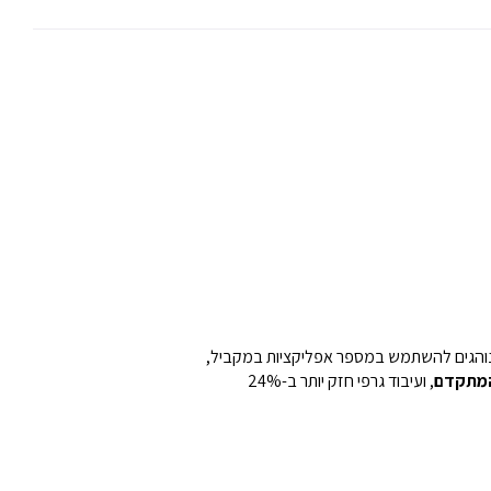
Ga. הוא נועד לממש את מלוא הפוטנציאל של Galaxy AI עבור משתמשים שנוהגים להשתמש במספר אפליקציות במקביל,
, ועיבוד גרפי חזק יותר ב-24%