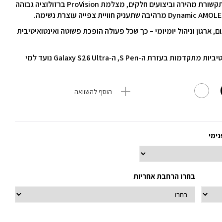
המכשיר מצויד במעבד המתקדם ביותר של סמסונג לתקשורת מהירה וביצועים חלקים, מצלמת ProVision ברזולוציה גבוהה
‑AI תסייע בעריכה, תרגום, ארגון וניהול יומיומי – כך שכל פעולה הופכת פשוטה ואינטואיטיבית
עם עמידות משופרת, סוללה עוצמתית ויכולות פרודוקטיביות מתקדמות בעזרת ה‑S Pen, ה‑Galaxy S26 Ultra נועד למי
הוסף להשוואה
נימי
בחרו הרחבת אחריות