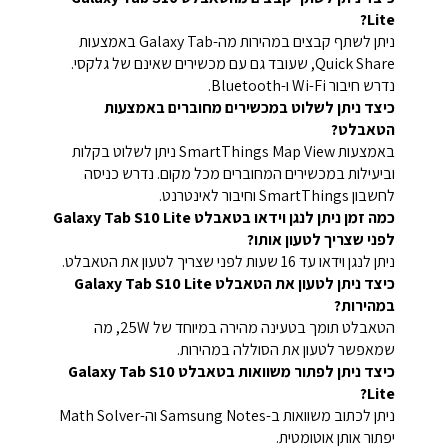
Lite?
ניתן לשתף קבצים במהירות מה-Galaxy Tab באמצעות
Quick Share, שעובד גם עם מכשירים שאינם של גלקסי.
נדרש חיבור Wi-Fi ו-Bluetooth.
כיצד ניתן לשלוט במכשירים מחוברים באמצעות
הטאבלט?
באמצעות SmartThings Map View ניתן לשלוט בקלות
וביעילות במכשירים המחוברים מכל מקום. נדרש כניסה
לחשבון SmartThings וחיבור לאינטרנט.
כמה זמן ניתן לנגן וידאו בטאבלט Galaxy Tab S10 Lite
לפני שצריך לטעון אותו?
ניתן לנגן וידאו עד 16 שעות לפני שצריך לטעון את הטאבלט.
כיצד ניתן לטעון את הטאבלט Galaxy Tab S10 Lite
במהירות?
הטאבלט תומך בטעינה מהירה במיוחד של 25W, מה
שמאפשר לטעון את הסוללה במהירות.
כיצד ניתן לפתור משוואות בטאבלט Galaxy Tab S10
Lite?
ניתן לכתוב משוואות ב-Samsung Notes וה-Math Solver
יפתור אותן אוטומטית.