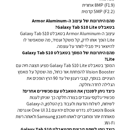
(F1.9) 8MP אחורית
(F2.2) 5MP קדמית
מהם היתרונות של עיצוב ה-Armor Aluminum
בטאבלט Galaxy Tab S10 Lite?
עיצוב ה-Armor Aluminum בטאבלט Galaxy Tab S10
Lite הופך אותו לדק, קל משקל ועמיד, מה שמאפשר לו
להישאר נייד מבלי לוותר על עוצמה.
מהם היתרונות של המסך בטאבלט Galaxy Tab S10
Lite?
המסך בטאבלט Galaxy Tab S10 Lite מציע תצוגה חיה עם
Vision Booster להפחתת אור כחול, מה שמקל על מאמץ
העיניים. בנוסף, קצבי רענון של עד 90 הרץ הופכים את
הגלילה לחדה וחלקה.
כיצד ניתן לסנכרן את הטאבלט עם מכשירים אחרים?
מכשירי גלקסי עובדים בצורה חלקה כך שניתן לענות
לשיחות, לשלוח הודעות ולעבוד בין הטלפון, ה-Galaxy
Book והטאבלט. נדרש שכולם יהיו עם One UI 3.1 או גרסה
מאוחרת יותר ומחוברים לאותו חשבון Samsung ולאותה רשת
Wi-Fi.
כיצד ניתן לשתף קבצים מהטאבלט Galaxy Tab S10