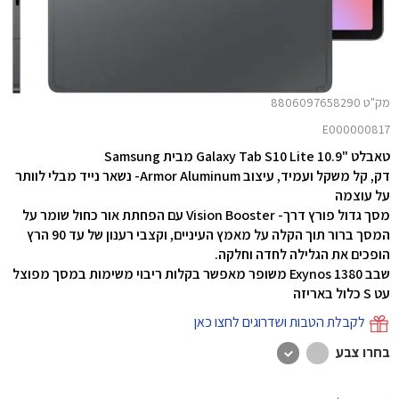
מק"ט 8806097658290
E000000817
טאבלט "10.9 Galaxy Tab S10 Lite מבית Samsung
דק, קל משקל ועמיד, עיצוב Armor Aluminum- נשאר נייד מבלי לוותר
על עוצמה
מסך גדול פורץ דרך- Vision Booster עם הפחתת אור כחול שומר על
המסך ברור תוך הקלה על מאמץ העיניים, וקצבי רענון של עד 90 הרץ
הופכים את הגלילה לחדה וחלקה.
שבב Exynos 1380 משופר מאפשר בקלות ריבוי משימות במסך מפוצל
עט S כלול באריזה
לקבלת הטבות ושדרוגים לחצו כאן
בחרו צבע