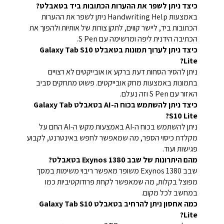
כיצד ניתן לשפר את ההערות הכתובות ביד בטאבלט?
באמצעות Handwriting Help ניתן לשפר את ההערות
הכתובות ביד, ליישר קווים, לתקן צורות של אותיות ולהפוך את
הכתיבה הידנית ליפה ומרשימה עם S Pen.
כיצד ניתן לערוך תמונות בטאבלט Galaxy Tab S10
Lite?
ניתן להסיר הסחות דעת ברקע או אובייקטים לא רצויים
בתמונות באמצעות מחק אובייקטים. פשוט מתחקים סביב
האזור עם S Pen וזה נעלם.
כיצד ניתן להשתמש בכוח ה-AI בטאבלט Galaxy Tab
S10 Lite?
ניתן להשתמש בכוח ה-AI באמצעות מקש ה-AI החם על
מקלדת כיסוי הספר, מה שמאפשר לחפש באינטרנט, לקבוע
פגישות ועוד.
מהם היתרונות של שבב Exynos 1380 בטאבלט?
שבב Exynos 1380 משופר מאפשר ריבוי משימות במסך
מפוצל בקלות, מה שמאפשר לקחת פרודוקטיביות כמו
במחשב לכל מקום.
כמה אחסון ניתן להרחיב בטאבלט Galaxy Tab S10
Lite?