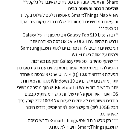
Share. זה אפילו עובד עם מכשירים שאינם של גלקסי.**
שליטה חכמה ופשוטה בבית
SmartThings Map View מאפשרת לכם לשלוט בקלות
וביעילות במכשירים המחוברים שלכם בכל מקום שבו אתם
נמצאים***
* גם ה-Galaxy Tab S10 Lite וגם טלפון נייד של Galaxy
נדרשים להיות עם One UI 3.1 או גרסה מאוחרת יותר.
המכשירים חייבים להיות מחוברים לאותו חשבון Samsung
ולהיות על אותה רשת Wi-Fi.
** שיתוף מהיר בין מכשירי Galaxy זמין עם מערכות
ההפעלה הבאות: סמארטפונים וטאבלטים עם גרסת מערכת
הפעלה אנדרואיד 10.0 (Q) ו-One UI 2.1 או גרסה מאוחרת
יותר, מחשבים אישיים עם Windows 10 או גרסה מאוחרת
יותר. נדרש חיבור Wi-Fi ו-Bluetooth. שיתוף מהיר למכשירי
iOS ואנדרואיד זמין על ידי שליחת קישור משותף: קבצים
בודדים משותפים לא יכולים לעלות על 10GB לכל קובץ (סך
הכל 10GB ליום) והקישור יפוג לאחר יומיים; נדרש חיבור
לאינטרנט.
*** רק מכשירים תואמי SmartThings- נדרש כניסה
לחשבון SmartThings וחיבור לאינטרנט.