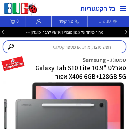
כל הקטגוריות
סניפים
צור קשר
0
מחיר מיוחד על מגוון מוצרי PETKIT לחברי מועדון >>
סמסונג - Samsung
טאבלט "10.9 Galaxy Tab S10 Lite
X406 6GB+128GB 5G אפור