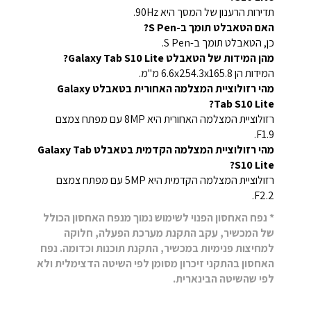
תדירות הרענון של המסך היא 90Hz.
האם הטאבלט תומך ב-S Pen?
כן, הטאבלט תומך ב-S Pen.
מהן המידות של הטאבלט Galaxy Tab S10 Lite?
המידות הן 6.6x254.3x165.8 מ"מ.
מהי רזולוציית המצלמה האחורית בטאבלט Galaxy
Tab S10 Lite?
רזולוציית המצלמה האחורית היא 8MP עם מפתח צמצם
F1.9.
מהי רזולוציית המצלמה הקדמית בטאבלט Galaxy Tab
S10 Lite?
רזולוציית המצלמה הקדמית היא 5MP עם מפתח צמצם
F2.2.
* נפח האחסון הפנוי לשימוש נמוך מנפח האחסון הכולל
של המכשיר, עקב התקנת מערכת הפעלה, חלוקה
למחיצות פנימיות במכשיר, התקנת תוכנות וכדומה. נפח
האחסון בהתקני זיכרון מסומן לפי השיטה הדצימלית ולא
לפי שהשיטה הבינארית.