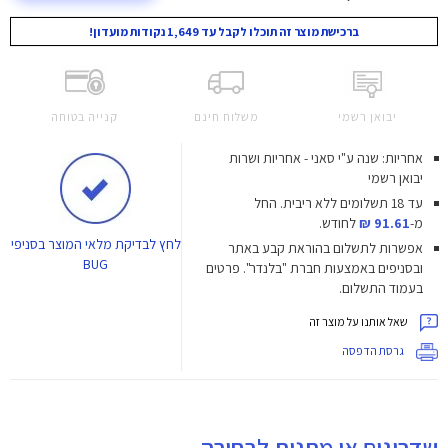
ברכישת מוצר זה תוכלו לקבל עד 1,649 נקודות מועדון!
יבואן רשמי
משלוח חינם
קנייה בטוחה
אחריות: שנה ע"י סאני - אחריות ושרות
יבואן רשמי
עד 18 תשלומים ללא ריבית.
החל
מ-
91.61 ₪
לחודש.
לחץ
לבדיקת מלאי המוצר בסניפי
אפשרות לתשלום בהוראת קבע באתר
BUG
ובסניפים באמצעות חברת "בלנדר". פרטים
בעמוד התשלום.
שאל אותנו על מוצר זה
גרסת הדפסה
שדרוגים או מתנות לבחירה