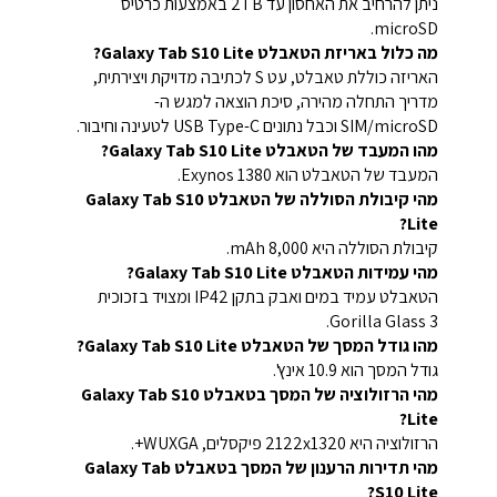
ניתן להרחיב את האחסון עד 2TB באמצעות כרטיס
microSD.
מה כלול באריזת הטאבלט Galaxy Tab S10 Lite?
האריזה כוללת טאבלט, עט S לכתיבה מדויקת ויצירתית,
מדריך התחלה מהירה, סיכת הוצאה למגש ה-
SIM/microSD וכבל נתונים USB Type-C לטעינה וחיבור.
מהו המעבד של הטאבלט Galaxy Tab S10 Lite?
המעבד של הטאבלט הוא Exynos 1380.
מהי קיבולת הסוללה של הטאבלט Galaxy Tab S10
Lite?
קיבולת הסוללה היא 8,000 mAh.
מהי עמידות הטאבלט Galaxy Tab S10 Lite?
הטאבלט עמיד במים ואבק בתקן IP42 ומצויד בזכוכית
Gorilla Glass 3.
מהו גודל המסך של הטאבלט Galaxy Tab S10 Lite?
גודל המסך הוא 10.9 אינץ'.
מהי הרזולוציה של המסך בטאבלט Galaxy Tab S10
Lite?
הרזולוציה היא 2122x1320 פיקסלים, WUXGA+.
מהי תדירות הרענון של המסך בטאבלט Galaxy Tab
S10 Lite?