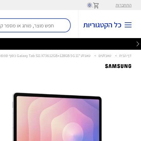
התחברות
0
כל הקטגוריות
דף הבית
>
טאבלטים
>
טאבלט "11 Galaxy Tab S11 X736 12GB+128GB 5G כסוף סמסונג - Samsung