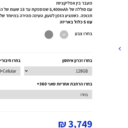
מעבר בין אפליקציות
עם סוללה של 0mAh
תכופה. כשמגיע הזמן לטעון, טעינה מהירה במיוחד של 45W יכולה לטעון את הסוללה מ-0% ל-100% תוך כ-88 דקו
עט S כלול באריזה
בחרו צבע
בחרו זכרון איחסון
בחרו חיבורי
בחרו הרחבת אחריות סאני 360+
3,749 ₪