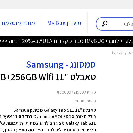
מועדון My Bug
מתנה מושלמת
די לחברי MyBUG! מגוון מקלדות AULA ב-20% הנחה >>>
סמסונג - Samsung
טאבלט "11 Galaxy Tab S11 X730 12GB+256GB Wifi כסוף
מק"ט 8806097715993
E000000830
טאבלט "11 Galaxy Tab S11 מבית Samsung
כולל תצוגת Dynamic AMOLED 2X בגודל 11.0 אינץ' שמשדרגת את החדות והבהירות הוויזואלית
היצירתיות. אתם יכולים להבין מייד מה מופיע במסך, ל