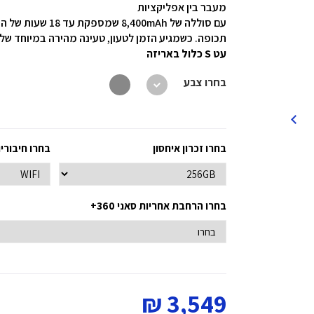
מעבר בין אפליקציות
עם סוללה של 0mAh
תכופה. כשמגיע הזמן לטעון, טעינה מהירה במיוחד של 45W יכולה לטעון את הסוללה מ-0% ל-100% תוך כ-88 דקו
עט S כלול באריזה
בחרו צבע
בחרו זכרון איחסון
בחרו חיבורי
בחרו הרחבת אחריות סאני 360+
3,549 ₪