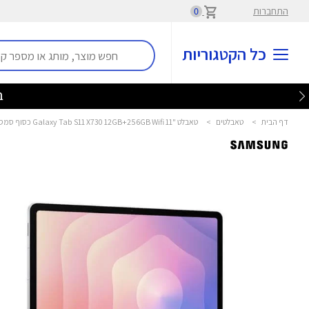
התחברות
0
כל הקטגוריות
בלע
דף הבית
>
טאבלטים
>
טאבלט "11 Galaxy Tab S11 X730 12GB+256GB Wifi כסוף סמסונג - Samsung