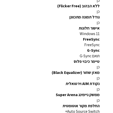
כן
ללא הבהוב (Flicker Free)
כן
גודל תמונה מתכוונן
כן
אישור חלונות
Windows 11
FreeSync
FreeSync
G-Sync
תואם G-Sync
טיימר כיבוי פלוס
כן
מאזן שחור (Black Equalizer)
כן
נקודת AIM וירטואלית
כן
ממשק גיימינג Super Arena
כן
החלפת מקור אוטומטית
Auto Source Switch+