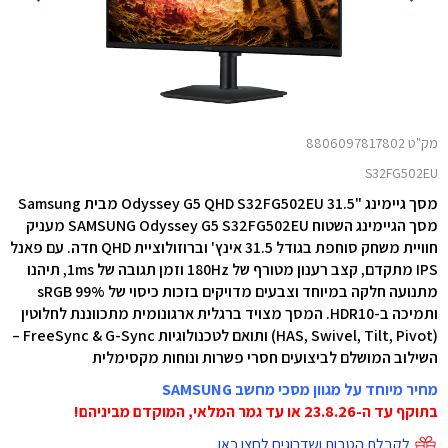
מק"ט 8806097817802
S32FG502EU
מסך גיימינג "31.5 Odyssey G5 QHD S32FG502EU מבית Samsung
מסך הגיימינג השטוח SAMSUNG Odyssey G5 S32FG502EU מעניק
חוויית משחק סוחפת בגודל 31.5 אינץ' וברוזולוציית QHD חדה. עם פאנל
IPS מתקדם, קצב רענון מטורף של 180Hz וזמן תגובה של 1ms, תיהנו
מתנועה חלקה במיוחד וצבעים מדויקים בזכות כיסוי של 99% sRGB
ותמיכה ב-HDR10. המסך מצויד ברגלית ארגונומית מתכווננת לחלוטין
(HAS, Swivel, Tilt, Pivot) ותואם לטכנולוגיות FreeSync & G-Sync –
השילוב המושלם לביצועים חסרי פשרות ונוחות מקסימלית
מחיר מיוחד על מגוון מסכי מחשב SAMSUNG
בתוקף עד ה-23.8.26 או עד גמר המלאי, המוקדם מביניהם!
לקבלת הטבות ושדרוגים לחצו כאן