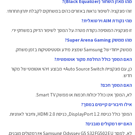
מהו מאזן השחור (Black Equalizer)?
זוהי פונקציה לשיפור נראות באזורים כהים במשחקים לקבלת יתרון תחרותי.
מהי נקודת AIM וירטואלית?
זו פונקציה המוסיפה נקודת מטרה על המסך לשיפור הדיוק במשחקי ירי.
מהו ממשק Super Arena Gaming?
ממשק ייחודי של Samsung שמציג מידע וסטטיסטיקות בזמן משחק.
האם המסך כולל החלפת מקור אוטומטית?
כן, עם פונקציית Auto Source Switch+ מבוצע זיהוי אוטומטי של מקור
חדש.
האם המסך חכם?
לא, המסך אינו כולל יכולות חכמות או ממשק Smart TV.
אילו חיבורים קיימים במסך?
המסך כולל כניסת DisplayPort 1.2, כניסת HDMI 2.0, וחיבור לאוזניות.
האם יש רמקולים מובנים?
לא, למסך Samsung Odyssey G5 S32FG502EU אין רמקולים מובנים.