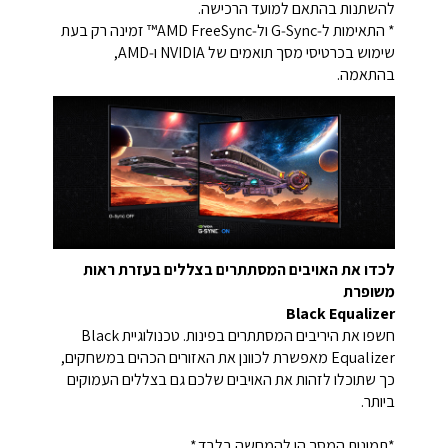
להשתנות בהתאם למועד הרכישה.
* התאימות ל‑G‑Sync ול‑AMD FreeSync™ זמינה רק בעת
שימוש בכרטיסי מסך תואמים של NVIDIA ו‑AMD,
בהתאמה.
לכדו את האויבים המסתתרים בצללים בעזרת ראות
משופרת
Black Equalizer
חשפו את היריבים המסתתרים בפינות. טכנולוגיית Black
Equalizer מאפשרת לכוונן את האזורים הכהים במשחקים,
כך שתוכלו לזהות את האויבים שלכם גם בצללים העמוקים
ביותר.
*תמונות המסך הן להמחשה בלבד.*