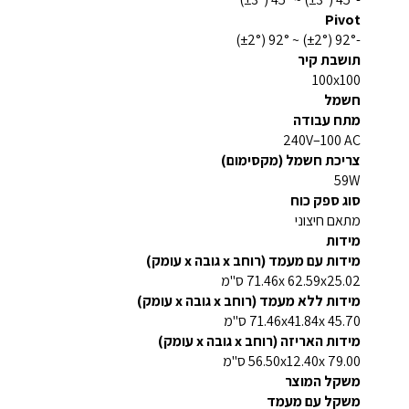
Pivot
-92° (±2°) ~ 92° (±2°)
תושבת קיר
100x100
חשמל
מתח עבודה
AC ‏100–240V
צריכת חשמל (מקסימום)
59W
סוג ספק כוח
מתאם חיצוני
מידות
מידות עם מעמד (רוחב x גובה x עומק)
71.46x 62.59x25.02 ס"מ
מידות ללא מעמד (רוחב x גובה x עומק)
71.46x41.84x 45.70 ס"מ
מידות האריזה (רוחב x גובה x עומק)
56.50x12.40x 79.00 ס"מ
משקל המוצר
משקל עם מעמד