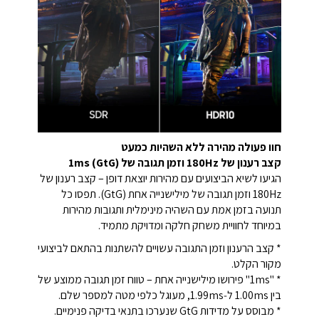
חוו פעולה מהירה ללא השהיות כמעט
קצב רענון של 180Hz וזמן תגובה של 1ms (GtG)
הגיעו לשיא הביצועים עם מהירות יוצאת דופן – קצב רענון של
180Hz וזמן תגובה של מילישנייה אחת (GtG). תפסו כל
תנועה בזמן אמת עם השהיה מינימלית ותגובות מהירות
במיוחד לחוויית משחק חלקה ומדויקת מתמיד.
* קצב הרענון וזמן התגובה עשויים להשתנות בהתאם לביצועי
מקור הקלט.
* "1ms" פירושו מילישנייה אחת – טווח זמן תגובה ממוצע של
בין 1.00ms ל‑1.99ms, מעוגל כלפי מטה למספר שלם.
* מבוסס על מדידות GtG שנערכו בתנאי בדיקה פנימיים.