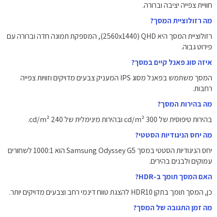
חוויית צפייה יציבה וברורה.
מה רזולוציית המסך?
רזולוציית המסך היא QHD ‏(2560x1440), המספקת תמונה חדה וברורה עם
פירוט גבוה.
איזה סוג פאנל קיים במסך?
המסך משתמש בפאנל מסוג IPS המעניק צבעים מדויקים וזוויות צפייה
רחבות.
מה בהירות המסך?
בהירות טיפוסית של 300 cd/m² ובהירות מינימלית של 240 cd/m².
מה יחס הניגודיות הסטטי?
יחס הניגודיות הסטטי במסך Samsung Odyssey G5 הוא 1000:1 לשחורים
עמוקים ולבנים בהירים.
האם המסך תומך ב-HDR?
כן, המסך תומך בתקן HDR10 להצגת טווח דינמי רחב וצבעים מדויקים יותר.
מה זמן התגובה של המסך?