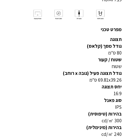
מפרט טכני
תצוגה
גודל מסך (קלאס)
80 ס"מ
שטוח / קעור
שטוח
גודל תצוגה פעיל (גובה x רוחב)
69.81x39.26 ס"מ
יחס תצוגה
16:9
סוג פאנל
IPS
בהירות (טיפוסית)
300 cd/㎡
בהירות (מינימלית)
240 cd/㎡