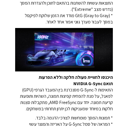
התוצאות עשויות להשתנות בהתאם לתוכן ולהגדרות המסך
(נדרש מצב "Extreme").
* GtG (Gray to Gray) מודד את הזמן שלוקח לפיקסל
במסך לעבור מערך גווני אפור אחד לאחר.
היכנסו לחוויית פעולה חלקה וללא הפרעות
תואם NVIDIA G-Sync
התאימות ל‑G‑Sync מסנכרנת בין המעבד הגרפי (GPU)
לפאנל, על מנת להפחית קפיצות תמונה, השהיות ותופעות
קריעת תמונה. יחד עם AMD FreeSync, מתקבלות סצנות
חלקות במיוחד שמעניקות לכן יתרון תחרותי במשחקים.
* תמונות המסך מומחשות לצורכי הדגמה בלבד.
* המראה של סמל G‑Sync על האריזה והמוצר עשוי