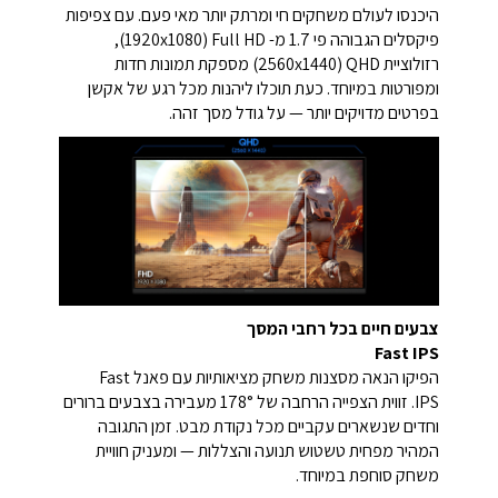
היכנסו לעולם משחקים חי ומרתק יותר מאי פעם. עם צפיפות
פיקסלים הגבוהה פי 1.7 מ- Full HD ‏(1920x1080),
רזולוציית QHD ‏(2560x1440) מספקת תמונות חדות
ומפורטות במיוחד. כעת תוכלו ליהנות מכל רגע של אקשן
בפרטים מדויקים יותר — על גודל מסך זהה.
צבעים חיים בכל רחבי המסך
Fast IPS
הפיקו הנאה מסצנות משחק מציאותיות עם פאנל Fast
IPS. זווית הצפייה הרחבה של ‎178°‎ מעבירה בצבעים ברורים
וחדים שנשארים עקביים מכל נקודת מבט. זמן התגובה
המהיר מפחית טשטוש תנועה והצללות — ומעניק חוויית
משחק סוחפת במיוחד.