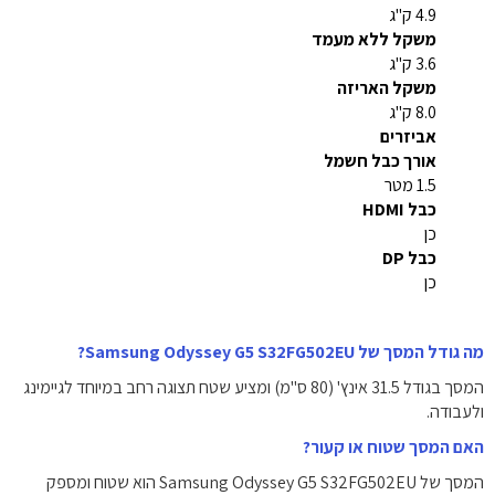
4.9 ק"ג
משקל ללא מעמד
3.6 ק"ג
משקל האריזה
8.0 ק"ג
אביזרים
אורך כבל חשמל
1.5 מטר
כבל HDMI
כן
כבל DP
כן
מה גודל המסך של Samsung Odyssey G5 S32FG502EU?
המסך בגודל 31.5 אינץ' (80 ס"מ) ומציע שטח תצוגה רחב במיוחד לגיימינג
ולעבודה.
האם המסך שטוח או קעור?
המסך של Samsung Odyssey G5 S32FG502EU הוא שטוח ומספק