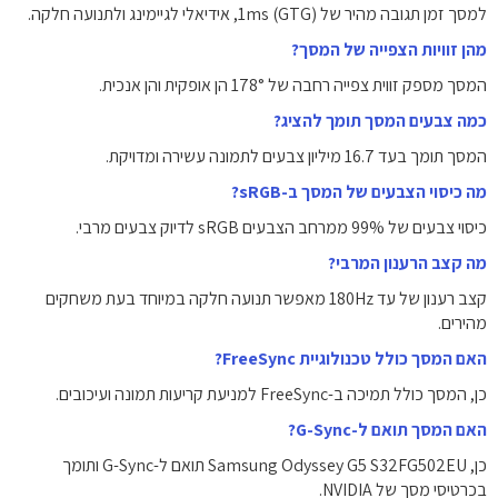
למסך זמן תגובה מהיר של 1ms (GTG), אידיאלי לגיימינג ולתנועה חלקה.
מהן זוויות הצפייה של המסך?
המסך מספק זווית צפייה רחבה של ‎178°‎ הן אופקית והן אנכית.
כמה צבעים המסך תומך להציג?
המסך תומך בעד 16.7 מיליון צבעים לתמונה עשירה ומדויקת.
מה כיסוי הצבעים של המסך ב-sRGB?
כיסוי צבעים של ‎99%‎ ממרחב הצבעים sRGB לדיוק צבעים מרבי.
מה קצב הרענון המרבי?
קצב רענון של עד ‎180Hz‎ מאפשר תנועה חלקה במיוחד בעת משחקים
מהירים.
האם המסך כולל טכנולוגיית FreeSync?
כן, המסך כולל תמיכה ב-FreeSync למניעת קריעות תמונה ועיכובים.
האם המסך תואם ל-G-Sync?
כן, Samsung Odyssey G5 S32FG502EU תואם ל-G-Sync ותומך
בכרטיסי מסך של NVIDIA.