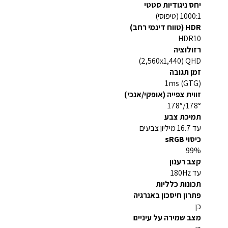
יחס ניגודיות סטטי
1000:1 (טיפוסי)
HDR (טווח דינמי רחב)
HDR10
רזולוציה
QHD ‏(2,560x1,440)
זמן תגובה
1ms (GTG)
זווית צפייה (אופקי/אנכי)
178°/178°
תמיכת צבע
עד 16.7 מיליון צבעים
כיסוי sRGB
99%
קצב רענון
עד 180Hz
תכונות כלליות
פתרון חיסכון באנרגיה
כן
מצב שמירה על עיניים