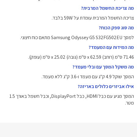
מה צריכת החשמל המרבית?
צריכת החשמל המרבית עומדת על ‎59W‎ בלבד.
מה סוג ספק הכוח?
למסך Samsung Odyssey G5 S32FG502EU מתאם כוח חיצוני.
מה המידות עם המעמד?
71.46 ס"מ (רוחב) x ‎62.59 ס"מ‎ (גובה) x ‎25.02 ס"מ‎ (עומק).
מה משקל המסך עם ובלי מעמד?
המסך שוקל ‎4.9 ק"ג‎ עם מעמד ו-‎3.6 ק"ג‎ ללא מעמד.
אילו אביזרים כלולים באריזה?
המסך מגיע עם כבל HDMI, כבל DisplayPort, וכבל חשמל באורך ‎1.5
מטר‎.