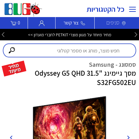
כל הקטגוריות
סניפים
צור קשר
0
מחיר מיוחד על מגוון מוצרי PETKIT לחברי מועדון >>
סמסונג - Samsung
מסך גיימינג "31.5 Odyssey G5 QHD
S32FG502EU