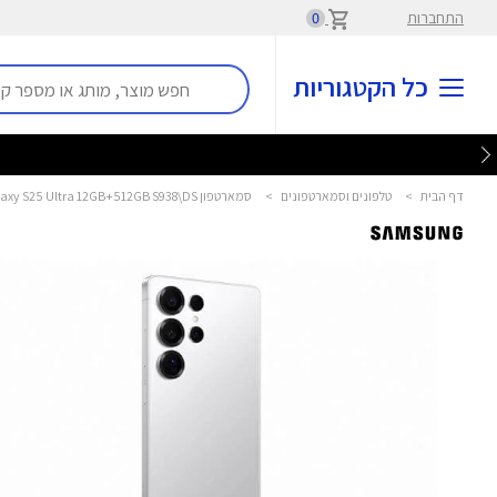
התחברות
0
כל הקטגוריות
דף הבית
>
טלפונים וסמארטפונים
>
סמארטפון Galaxy S25 Ultra 12GB+512GB S938\DS לבן סמסונג - Samsung