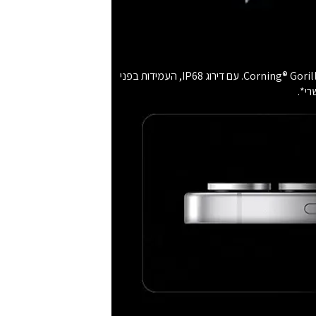
עם מסגרת טיטניום חזקה, ה-Galaxy S25 Ultra תמיד נשאר מוגן. הוא מחוזק על ידי זכוכית התצוגה העמידה שלנו, Corning® Gorilla® Armor 2. עם דירוג IP68, העמידות בפני