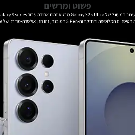
פשוט ומרשים
מעוגל של Galaxy S25 Ultra מבטא זהות אחידה עבור Galaxy S series.
לוטשת והחזקה וה-S Pen המובנה, זהו חזון אולטרה-מודרני של עיצוב נועז.