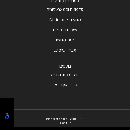
קטגוריות מובילות
טלפונים וסמארטפונים
מחשבי All in one
שעונים חכמים
מסכי מחשב
אביזרי גיימינג
נוספים
כרטיס מתנה באג
טרייד אין בבאג
בנייה ותפעול: Blacknet.co.il
llms file