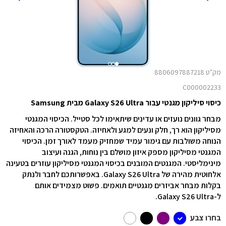
מק"ט 8806097887218
C000002233
כיסוי סיליקון מגנטי עבור Galaxy S26 Ultra מבית Samsung
מבחר גוונים נועזים או עדינים שיתאימו לכל סטייל. הכיסוי המגנטי
מסיליקון הוא רך, חלק ונעים למגע ולאחיזה. הטקסטורה הרכה והאחיזה
הנוחה משולבות עם גימור עמיד שמחזיק מעמד לאורך זמן. הכיסוי
המגנטי מסיליקון מספק איזון מושלם בין נוחות, הגנה ועיצוב
מינימליסטי. המגנטים המובנים בכיסוי המגנטי מסיליקון עוזרים בטעינה
אלחוטית מהירה של ‎Galaxy S26 Ultra. באפשרותכם לחבר ולנתק
בקלות מבחר אביזרים מגנטיים תואמים. פשוט מצמידים אותם
ל-‎Galaxy S26 Ultra.
בחרו צבע