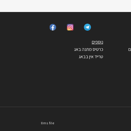
נוספים
ם
כרטיס מתנה באג
טרייד אין בבאג
llms file