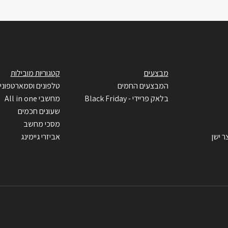
מבצעים
קטגוריות מובילות
המבצעים החמים
טלפונים וסמארטפוני
בלאק פריידי - Black Friday
מחשבי All in one
שעונים חכמים
מסכי מחשב
ר ישן
אביזרי גיימינג