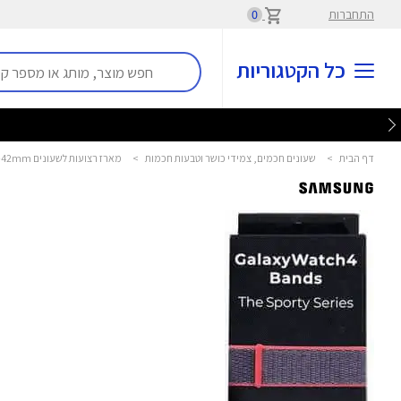
התחברות
0
כל הקטגוריות
דף הבית
>
שעונים חכמים, צמידי כושר וטבעות חכמות
>
מארז רצועות לשעונים Watch 4 Classic and active 40+42mm סמסונג - Samsung