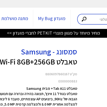
מועדון My Bug
מתנה מושלמת
מחיר מיוחד על מגוון מוצרי PETKIT לחברי מועדון >>
סמסונג - Samsung
טאבלט Tab A11+ X230 Wi-Fi 8GB+256GB
מק"ט 8806097860167
E000000883
טאבלט Tab A11+ מבית Samsung
טאבלט בגודל 11 אינץ', תצוגה בהירה וברורה עם תנועה חלקה אודות לרזולוציה