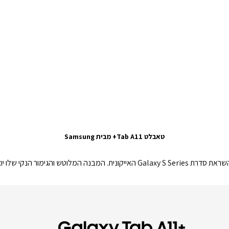
טאבלט Tab A11+ מבית Samsung
Galaxy Tab A11+ החדש נראה אלגנטי ומסוגנן, בהשראת סדרת Galaxy S Series האייקונית