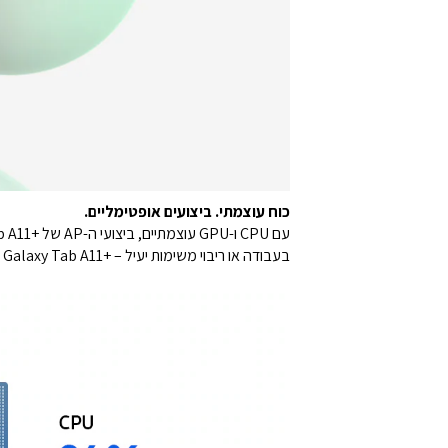
כוח עוצמתי. ביצועים אופטימליים.
עם CPU ו-GPU עוצמתיים, ביצועי ה-AP של +Galaxy Tab A11 תמיד אופטימליים, בכל סוג שימוש.
בעבודה או ריבוי משימות יעיל – +Galaxy Tab A11 מספק שימוש נקי מהפרעות.