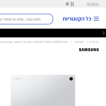
התחברות
0
כל הקטגוריות
דף הבית
>
טאבלטים
>
טאבלט Tab A11+ X230 Wi-Fi 8GB+256GB סמסונג - Samsung