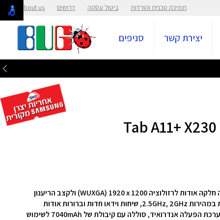
תמיכה טכנית והורדות
ביטול עסקה
דרושים
About us
יצירת קשר
סניפים
WUXGA) 1920 x 1200‎) ולקצב הריענון
הגבוה של 90Hz, ביצועים AP עוצמתיים, מעבד 8 ליבות במהירות 2.5GHz, 2GHz, שיחות וידאו חדות וברורות אודות
למצלמה אחורית ‎8.0 MP ולמצלמה קדמית ‎5.0 MP‎, מערכת הפעלה אנדרואיד, סוללה עם קיבולת של 7040mAh לשימוש