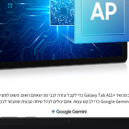
שתפו את המצלמה שלכם עם Gemini בזמן אמת במכשיר +Galaxy Tab A11 כדי לקבל עזרה לג