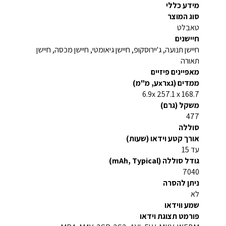
מידע כללי
סוג המוצר
טאבלט
חיישנים
חיישן תנועה, ג'יירוסקופ, חיישן גיאומטי, חיישן מכסה, חיישן
תאורה
מאפיינים פיזיים
ממדים (גxרxע, מ"מ)
6.9x 257.1 x 168.7
משקל (גרם)
477
סוללה
אורך קטע וידאו (שעות)
עד 15
גודל סוללה (mAh, Typical)
7040
ניתן להסרה
לא
שמע ווידאו
פורמט תצוגת וידאו