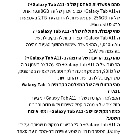
מהם אפשרויות האחסון של ה-Galaxy Tab A11+?
ה-Galaxy Tab A11+ מציע זיכרון של עד 8GB ונפח אחסון
של עד 256GB, עם אפשרות להרחבה עד 2TB באמצעות
כרטיס MicroSD.
מהי קיבולת הסוללה של ה-Galaxy Tab A11+?
ה-Galaxy Tab A11+ מצויד בסוללה בקיבולת של
7,040mAh, המאפשרת שימוש ממושך וטעינה מהירה
בעוצמה של 25W.
מהו קצב הריענון של התצוגה ב-Galaxy Tab A11+?
התצוגה של ה-Galaxy Tab A11+ מציעה קצב ריענון גבוה
של 90Hz, המספק תנועה חלקה וטבעית לצפייה בסרטונים,
משחקים וגלילה ברשתות החברתיות.
מהי הרזולוציה של המצלמה הקדמית ב-Galaxy Tab
A11+?
המצלמה הקדמית של ה-Galaxy Tab A11+ מציעה
רזולוציה של 5 מגה פיקסל לשיחות וידאו חדות וברורות.
כמה רמקולים יש ב-Galaxy Tab A11+ ומהי איכות
השמע?
ה-Galaxy Tab A11+ כולל רביעיית רמקולים שפותחו על ידי
Dolby, המספקים חוויית שמע עשירה ורב-ממדית עם סאונד