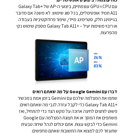
עם CPU ו-GPU עוצמתיים, ביצועי ה-AP של +Galaxy Tab
A11 תמיד אופטימליים, בכל סוג שימוש.
לא משנה אם מדובר
בגיימינג חלק, סטרימינג מיידי, שיפור פרודוקטיביות בעבודה
או ריבוי משימות יעיל – +Galaxy Tab A11 מספק שימוש נקי
מהפרעות.
דברו עם Google Gemini על מה שאתם רואים
שתפו את המצלמה שלכם עם Gemini בזמן אמת במכשיר
+Galaxy Tab A11 כדי לקבל עזרה לגבי מה שאתם רואים.
פשוט לוחצים לחיצה ארוכה על מקש הצד כדי להתחיל, ואז
משתפים את המסך או את תצוגת המצלמה עם Google
Gemini כדי לבקש עצות. אתם יכולים לנהל שיחה טבעית
שתעזור לכם למצוא את התשובות שאתם מחפשים.