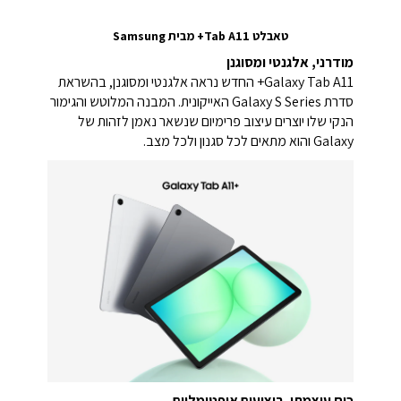
טאבלט Tab A11+ מבית Samsung
מודרני, אלגנטי ומסוגנן
Galaxy Tab A11+ החדש נראה אלגנטי ומסוגנן, בהשראת
סדרת Galaxy S Series האייקונית. המבנה המלוטש והגימור
הנקי שלו יוצרים עיצוב פרימיום שנשאר נאמן לזהות של
Galaxy והוא מתאים לכל סגנון ולכל מצב.
כוח עוצמתי. ביצועים אופטימליים.