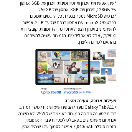
*שתי אפשרויות זיכרון ואחסון זמינות: זיכרון של 6GB ואחסון
של 128GB, זיכרון של 8GB ואחסון של 256GB.
*כרטיס MicroSD נמכר בנפרד. כל הדגמים תומכים
בכרטיסי microSD עם אחסון בנפח של עד 2TB. אפשר
להשתמש בזיכרון חיצוני לאחסון מדיה (תמונות, קובצי וידאו
ומוזיקה), אבל לא אפליקציות. הזמינות עשויה להשתנות
בהתאם למדינה וליצרן.
פעילות ארוכה, טעינה מהירה
+Galaxy Tab A11 נועד להבטיח שימוש נוח למשך זמן רב
הודות לטעינה מהירה במיוחד בעוצמה של 25W. לא משנה
אם אתם משתמשים בטאבלט למטרות עבודה או פנאי,
בזכות סוללת 7,040mAh אפשר לסמוך עליו שיהיה אמין