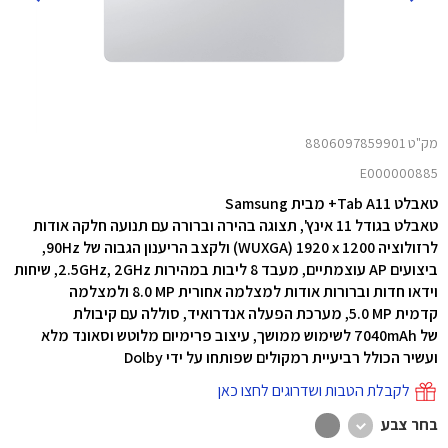
מק"ט 8806097859901
E000000885
טאבלט Tab A11+ מבית Samsung
טאבלט בגודל 11 אינץ', תצוגה בהירה וברורה עם תנועה חלקה אודות
לרזולוציה
WUXGA) 1920 x 1200‎) ולקצב הריענון הגבוה של 90Hz,
ביצועים AP עוצמתיים, מעבד 8 ליבות במהירות 2.5GHz, 2GHz, שיחות
וידאו חדות וברורות אודות למצלמה אחורית ‎8.0 MP ולמצלמה
קדמית ‎5.0 MP‎, מערכת הפעלה אנדרואיד, סוללה עם קיבולת
של 7040mAh לשימוש ממושך, עיצוב פרימיום מלוטש וסאונד מלא
ועשיר הכולל רביעיית רמקולים שפותחו על ידי Dolby
לקבלת הטבות ושדרוגים לחצו כאן
בחר צבע