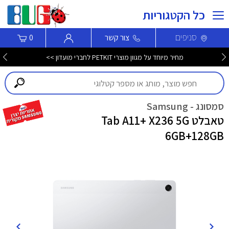
כל הקטגוריות
סניפים
צור קשר
0
מחיר מיוחד על מגוון מוצרי PETKIT לחברי מועדון >>
סמסונג - Samsung
טאבלט Tab A11+ X236 5G
6GB+128GB