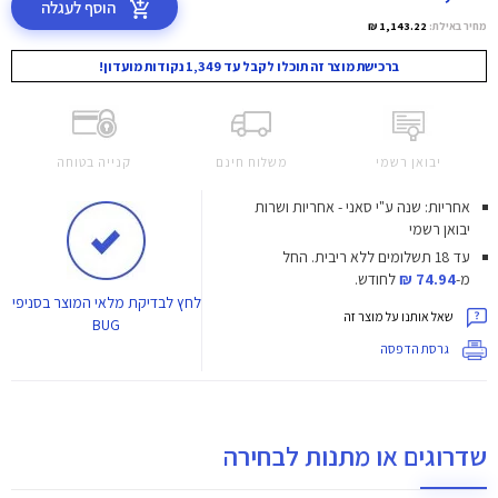
הוסף לעגלה
מחיר באילת:
1,143.22 ₪
ברכישת מוצר זה תוכלו לקבל עד 1,349 נקודות מועדון!
יבואן רשמי
משלוח חינם
קנייה בטוחה
אחריות: שנה ע"י סאני - אחריות ושרות
יבואן רשמי
עד 18 תשלומים ללא ריבית.
החל
מ-
74.94 ₪
לחודש.
לחץ
לבדיקת מלאי המוצר בסניפי
שאל אותנו על מוצר זה
BUG
גרסת הדפסה
שדרוגים או מתנות לבחירה