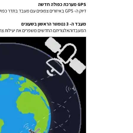
GPS מערכת כפולה חדשה
דיוק ה- GPS באיזורים צפופים עם מעבד בתדר כפול (L1 + L5) ואלגוריתם מתקדם, אידיאלי לאימונים.
מעבד ה- 3 ננומטר הראשון בשעונים
המעבדוהאלגוריתם החדשים משפרים את יעילות צריכ