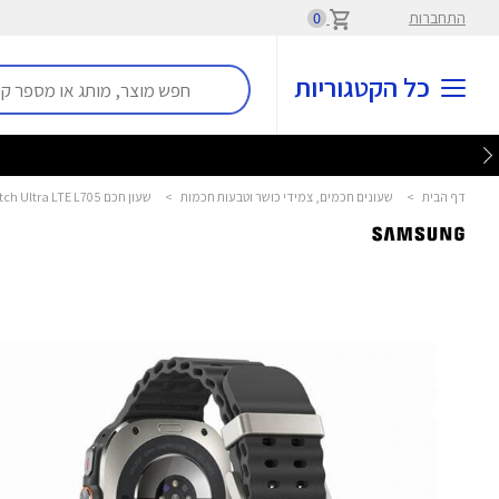
התחברות
0
כל הקטגוריות
דף הבית
>
שעונים חכמים, צמידי כושר וטבעות חכמות
>
שעון חכם Galaxy Watch Ultra LTE L705 סמסונג - Samsung