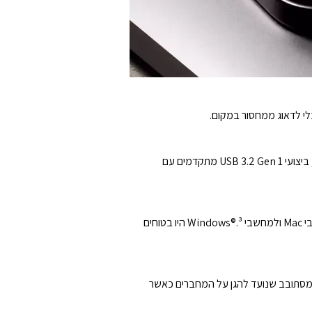
אמרו שלום לשליחת תמונות במייל בין מכשירים. לאחר שהקבצים על גבי כונן ה-SanDisk Ultra Dual Drive Luxe USB Type-C™, ביצועי USB 3.2 Gen 1 מתקדמים עם
בצעו גיבוי אוטומטי לתמונות, הסרטונים, המוזיקה, המסמכים ואנשי הקשר האחרונים שלכם באמצעות אפליקציית SANDISK למחשבי Mac ולמחשבי Windows®.³ היו בטוחים
SanDisk Ultra ™ כולל גוף מתכת אלגנטי עם עיצוב מסתובב שנועד להגן על המחברים כאשר