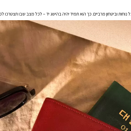
חות וביטחון מרביים. כך הוא תמיד יהיה בהישג יד – לכל מצב שבו תצטרכו לפ