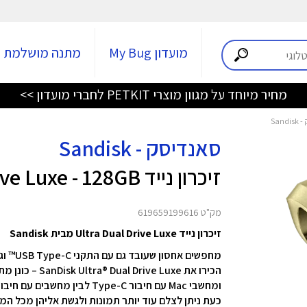
מועדון My Bug
מתנה מושלמת
מחיר מיוחד על מגוון מוצרי PETKIT לחברי מועדון >>
סאנדיסק - Sandisk
זיכרון נייד Ultra Dual Drive Luxe - 128GB - זהב
מק"ט 619659199616
זיכרון נייד Ultra Dual Drive Luxe מבית Sandisk
מחפשים אחסון שעובד גם עם התקני USB Type-C™ וגם עם USB Type-A?
הכירו את Luxe
ומחשבי Mac עם חיבור Type-C לבין מחשבים עם חיבור Type-A.
כעת ניתן לצלם עוד יותר תמונות ולגשת אליהן מכל המ