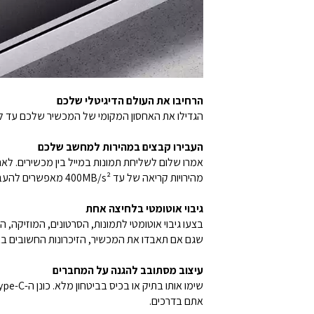
הרחיבו את העולם הדיגיטלי שלכם
הגדילו את האחסון המקומי של המכשיר שלכם עד ל-2TB,¹ ותהנו מהחופש לצלם, לשמור ולגשת לעוד תמונות, סרטונים וקבצים – בלי לדאוג ממחסור במק
העבירו קבצים במהירות למחשב שלכם
מהירויות קריאה של עד 400MB/s² מאפשרים להעביר קבצים למחשב שלכם במהירות וביעילות.
גיבוי אוטומטי בלחיצה אחת
שגם אם תאבדו את המכשיר, הזיכרונות החשובים באמ
עיצוב מסתובב להגנה על המחברים
אתם בדרכים.