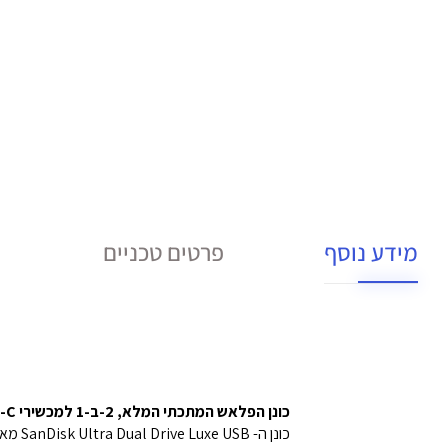
מידע נוסף
פרטים טכניים
כונן הפלאש המתכתי המלא, 2-ב-1 למכשירי USB Type-C™ ו-USB Type-A שלך
כונן ה- SanDisk Ultra Dual Drive Luxe USB מאפשר להעביר קבצים בקלות בין טאבלט ומחשב Mac עם חיבור USB Type-C™ לבין מחשב עם חיבור USB Type-A.