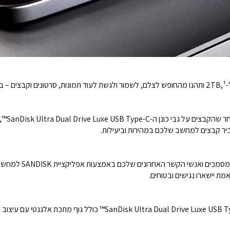
ום.
ת יישארו נגישים ובטוחים.
שימו אותו בתיק או בכיס בביטחון מלא. כונן ה-Dual Drive Luxe USB Type-C