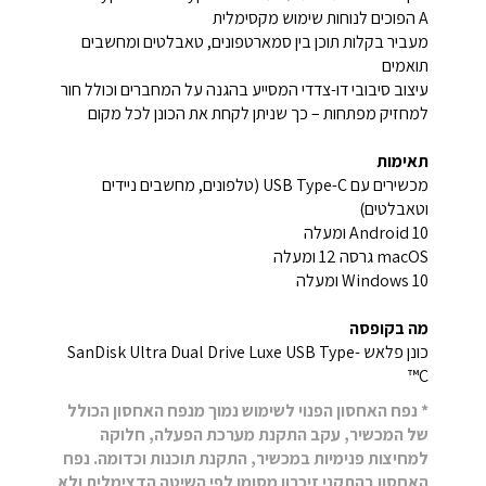
A הפוכים לנוחות שימוש מקסימלית
מעביר בקלות תוכן בין סמארטפונים, טאבלטים ומחשבים
תואמים
עיצוב סיבובי דו-צדדי המסייע בהגנה על המחברים וכולל חור
למחזיק מפתחות – כך שניתן לקחת את הכונן לכל מקום
תאימות
מכשירים עם USB Type-C (טלפונים, מחשבים ניידים
וטאבלטים)
Android 10 ומעלה
macOS גרסה 12 ומעלה
Windows 10 ומעלה
מה בקופסה
כונן פלאש SanDisk Ultra Dual Drive Luxe USB Type-
C™
* נפח האחסון הפנוי לשימוש נמוך מנפח האחסון הכולל
של המכשיר, עקב התקנת מערכת הפעלה, חלוקה
למחיצות פנימיות במכשיר, התקנת תוכנות וכדומה. נפח
האחסון בהתקני זיכרון מסומן לפי השיטה הדצימלית ולא