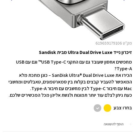
מק"ט 619659179106
זיכרון נייד Ultra Dual Drive Luxe מבית Sandisk
מחפשים אחסון שעובד גם עם התקני USB Type-C™ וגם עם USB
Type-A?
הכירו את SanDisk Ultra® Dual Drive Luxe – כונן מתכת מלא
המאפשר להעביר קבצים בקלות בין סמארטפונים, טאבלטים ומחשבי
Mac עם חיבור Type-C לבין מחשבים עם חיבור Type-A.
כעת ניתן לצלם עוד יותר תמונות ולגשת אליהן מכל המכשירים שלכם.
בחרו צבע
הוסף להשוואה