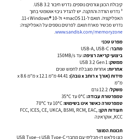
קיבולת הכונן וגורמים נוספים. נדרש חיבור USB 3.2.
³ נדרש הורדה והתקנה. יש להגדיר גיבוי אוטומטי בתוך
האפליקציה. תואם ל-macOS 11+ ול-Windows® 10 ו-11.
נדרש מכשיר מארח תואם. לפרטים נוספים על האפליקציה:
.
www.sandisk.com/memoryzone
מפרט טכני
מחבר:
USB-A, USB-C
ביצועי קריאה רציפה:
עד 150MB/s
ממשק:
USB 3.2 Gen 1
אחריות:
אחריות מוגבלת לחמש שנים
מידות (אורך x רוחב x גובה):
‎44.41 מ"מ x ‎12.1 מ"מ x ‎8.6
מ"מ
משקל:
‎12.2 גרם
טמפרטורת עבודה:
0°C עד 35°C
טמפרטורה כאשר אינו בשימוש:
10°C עד 70°C
תעודות תקן:
FCC, ICES, CE, UKCA, BSMI, RCM, EAC,
KCC, אוקראינה
תכונות המוצר
כונן פלאש דו-תכליתי עם מחברי USB Type-C ו-USB Type-