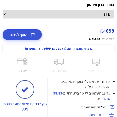
בחרו זכרון איחסון
699 ₪
הוסף לעגלה
מחיר באילת:
592.37 ₪
ברכישת מוצר זה תוכלו לקבל עד 699 נקודות מועדון!
יבואן רשמי
משלוח חינם
קנייה בטוחה
אחריות: שנתיים ע"י יבואן רשמי - באג
מולטיסיסטם בע"מ
עד 18 תשלומים ללא ריבית.
החל מ-
38.83
₪
לחודש.
לחץ
לבדיקת מלאי המוצר בסניפי
שאל אותנו על מוצר זה
BUG
גרסת הדפסה