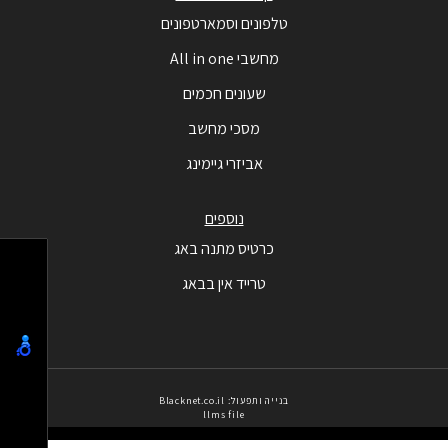
טלפונים וסמארטפונים
מחשבי All in one
שעונים חכמים
מסכי מחשב
אביזרי גיימינג
נוספים
כרטיס מתנה באג
טרייד אין בבאג
בנייה ותפעול: Blacknet.co.il
llms file