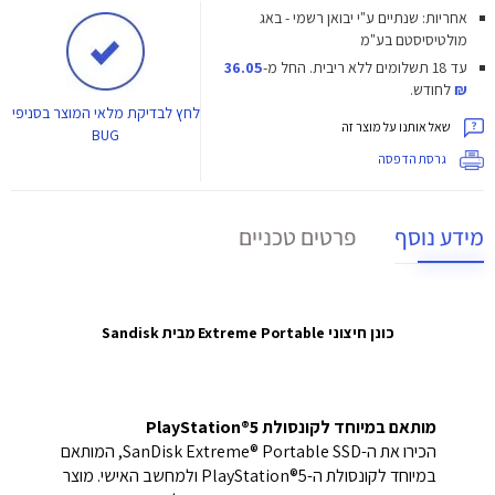
אחריות: שנתיים ע"י יבואן רשמי - באג
מולטיסיסטם בע"מ
עד 18 תשלומים ללא ריבית.
החל מ-
36.05
₪
לחודש.
לחץ
לבדיקת מלאי המוצר בסניפי
שאל אותנו על מוצר זה
BUG
גרסת הדפסה
מידע נוסף
פרטים טכניים
כונן חיצוני Extreme Portable מבית Sandisk
מותאם במיוחד לקונסולת PlayStation®5
הכירו את ה-SanDisk Extreme® Portable SSD, המותאם
במיוחד לקונסולת ה-PlayStation®5 ולמחשב האישי. מוצר