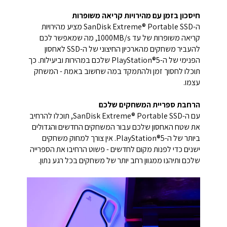
חיסכון בזמן עם מהירויות קריאה משופרות
ה-SanDisk Extreme® Portable SSD מציע מהירויות
קריאה משופרות של עד 1000MB/s, מה שמאפשר לכם
להעביר משחקים מהארכיון החיצוני של ה-SSD לאחסון
הפנימי של ה-PlayStation®5 שלכם במהירות וביעילות. כך
תוכלו לחסוך זמן ולהתמקד במה שחשוב באמת - המשחק
עצמו.
הרחבת ספריית המשחקים שלכם
עם ה-SanDisk Extreme® Portable SSD, תוכלו להרחיב
את שטח האחסון שלכם עבור המשחקים החדשים והגדולים
ביותר של ה-PlayStation®5. אין צורך למחוק משחקים
ישנים כדי לפנות מקום לחדשים - פשוט הרחיבו את הספרייה
שלכם ותיהנו ממגוון רחב יותר של משחקים בכל רגע נתון.