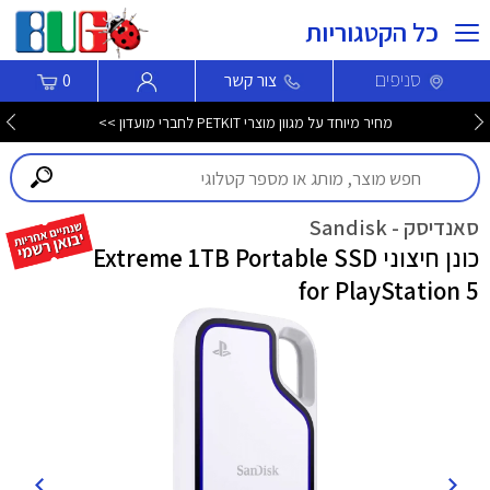
כל הקטגוריות
סניפים
צור קשר
0
מחיר מיוחד על מגוון מוצרי PETKIT לחברי מועדון >>
סאנדיסק - Sandisk
כונן חיצוני Extreme 1TB Portable SSD
for PlayStation 5