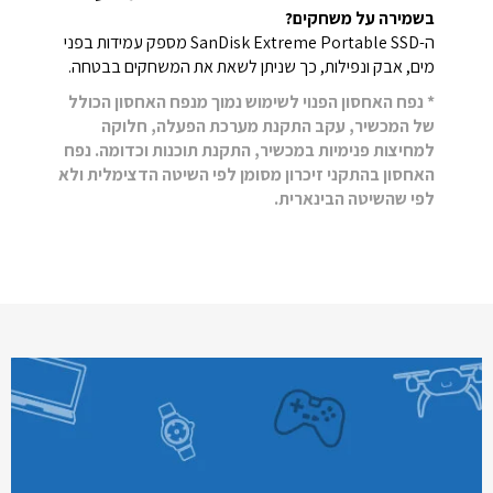
בשמירה על משחקים?
ה-SanDisk Extreme Portable SSD מספק עמידות בפני
מים, אבק ונפילות, כך שניתן לשאת את המשחקים בבטחה.
* נפח האחסון הפנוי לשימוש נמוך מנפח האחסון הכולל
של המכשיר, עקב התקנת מערכת הפעלה, חלוקה
למחיצות פנימיות במכשיר, התקנת תוכנות וכדומה. נפח
האחסון בהתקני זיכרון מסומן לפי השיטה הדצימלית ולא
לפי שהשיטה הבינארית.