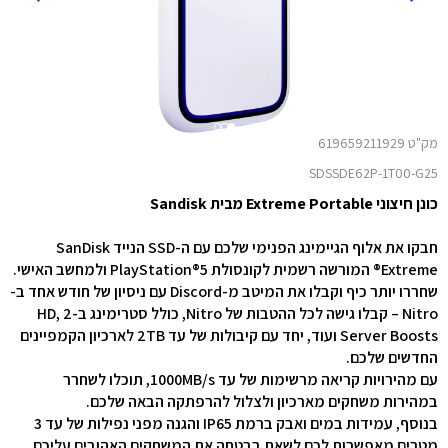
מק"ט 619659211929
SDSSDE62P-1T00-G25
כונן חיצוני Extreme Portable מבית Sandisk
חבקו את אלוף הגיימינג הפנימי שלכם עם ה-SSD הנייד SanDisk
Extreme® המורשה רשמית לקונסולת PlayStation®5 ולמחשב האישי.
שחררו יותר כיף וקבלו את המיטב מ-Discord עם ניסיון של חודש אחד ב-
Nitro – קבלו גישה לכל ההטבות של Nitro, כולל סטרימינג ב-HD, 2
Server Boosts ועוד, יחד עם קיבולות של עד 2TB לארכיון הקמפיינים
החדשים שלכם.
עם מהירויות קריאה מרשימות של עד 1000MB/s, תוכלו לשחרר
במהירות משחקים מארכיון ולצלול להרפתקה הבאה שלכם.
בנוסף, עמידות במים ואבק ברמת IP65 והגנה מפני נפילות של עד 3
מטרים מאפשרות לכם לשאת בבטחה את המשחקים האהובים עליכם