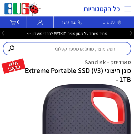
כל הקטגוריות
סניפים
צור קשר
0
מחיר מיוחד על מגוון מוצרי PETKIT לחברי מועדון >>
סאנדיסק - Sandisk
כונן חיצוני Extreme Portable SSD (V3)
- 1TB