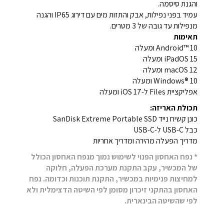
והגנת סיסמה.
עמיד בפני נפילות, אבק והתזות מים עם דירוג IP65 והגנה
מנפילות עד גובה של 3 מטרים.
תאימות
Android™ 10 ומעלה
iPadOS 15 ומעלה
macOS 12 ומעלה
Windows® 10 ומעלה
אפליקציית Files ל-iOS 17 ומעלה
תכולת האריזה:
כונן קשיח נייד SanDisk Extreme Portable SSD
כבל USB-C ל-USB-C
מדריך הפעלה מהירה ומדריך אחריות
* נפח האחסון הפנוי לשימוש נמוך מנפח האחסון הכולל
של המכשיר, עקב התקנת מערכת הפעלה, חלוקה
למחיצות פנימיות במכשיר, התקנת תוכנות וכדומה. נפח
האחסון בהתקני זיכרון מסומן לפי השיטה הדצימלית ולא
לפי שהשיטה הבינארית.