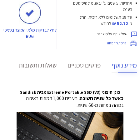
אחריות: 5 שנים ע"י באג מולטיסיסטם
בע"מ
עד 18 תשלומים ללא ריבית.
החל
מ-
52.72 ₪
לחודש.
לחץ
לבדיקת מלאי המוצר בסניפי
שאל אותנו על מוצר זה
BUG
גרסת הדפסה
מידע נוסף
פרטים טכניים
שאלות ותשובות
כונן חיצוני Extreme Portable SSD (V3) מבית Sandisk
כאשר כל שנייה חשובה:
העבירו 1,000 תמונות באיכות
גבוהה בפחות מ‑60 שניות.