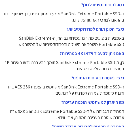
כמה נפחים זמינים לכונן?
ה‑SanDisk Extreme Portable SSD מוצע במגוון נפחים, כך שניתן לבחור
בהתאם לצורכי האחסון האישיים.
כיצד הכונן תורם לפרודוקטיביות?
באמצעות ביצועים מהירים ועמידות גבוהה, ה‑SanDisk Extreme
Portable SSD משפר את היעילות והפרודוקטיביות של המשתמש.
האם ניתן להעביר וידאו 4K במהירות?
כן, ה‑SanDisk Extreme Portable SSD תומך בהעברת וידאו באיכות 4K
במהירות גבוהה וללא השהיות.
כיצד נשמרת בטיחות הנתונים?
ה‑SanDisk Extreme Portable SSD משתמש בהצפנת AES 256 ביט
והגנת סיסמה לשמירה קפדנית על הנתונים.
מה היתרון למשתמשי תוכנות עריכה?
המהירות הגבוהה של ה‑SanDisk Extreme Portable SSD מאפשרת
עבודה שוטפת בעריכת תמונות, אודיו ווידאו.
האם הכונן מתאים לסביבות עבודה קשות?