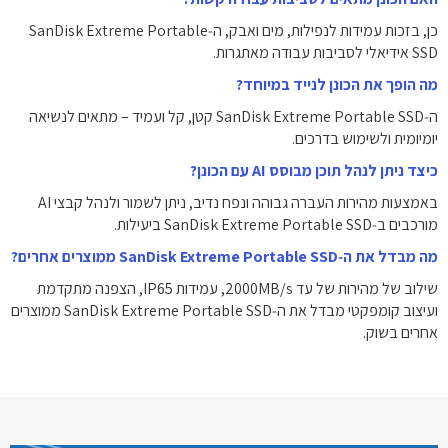
כן, בזכות עמידות לנפילות, מים ואבק, ה‑SanDisk Extreme Portable
SSD אידיאלי לסביבות עבודה מאתגרות.
מה הופך את הכונן לנייד במיוחד?
ה‑SanDisk Extreme Portable SSD קטן, קל ועמיד – מתאים לנשיאה
יומיומית ולשימוש בדרכים.
כיצד ניתן לנהל תוכן מבוסס AI עם הכונן?
באמצעות מהירות העברה גבוהה ונפח נדיב, ניתן לשמור ולנהל קבצי AI
מורכבים ב‑SanDisk Extreme Portable SSD ביעילות.
מה מבדל את ה‑SanDisk Extreme Portable SSD ממוצרים אחרים?
שילוב של מהירות של עד 2000MB/s, עמידות IP65, הצפנה מתקדמת
ועיצוב קומפקטי מבדל את ה‑SanDisk Extreme Portable SSD ממוצרים
אחרים בשוק.