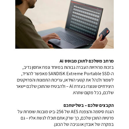
מרחב משלכם לתוכן מבוסס AI
בזכות מהירויות העברה גבוהות במיוחד ונפח אחסון נדיב,
ה‑SANDISK Extreme Portable SSD מאפשר להוריד,
לשמור ולנהל את קטעי הווידאו, עריכות התמונות והפרויקטים
היצירתיים שנוצרו בעזרת AI – ולהבטיח שהתוכן שלכם יישאר
שלכם, בכל מקום שתהיו.
הקבצים שלכם – בשליטתכם
הגנת סיסמה והצפנת AES של 256‑ביט מובנות שומרות על
פרטיות התוכן שלכם, כך שרק אתם תוכלו לגשת אליו – גם
במקרה של אובדן או גניבה של הכונן.