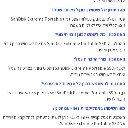
macOS 12 ומעלה.
מה היתרון של שימוש בכונן לצילום בשטח?
עמידותו למים, אבק ונפילות הופכת את SanDisk Extreme Portable
SSD לכלי אידיאלי לצלמים בשטח.
האם הכונן יכול לשמש לכונן גיבוי חיצוני?
בהחלט, ה‑SanDisk Extreme Portable SSD מתאים לשימוש ככונן גיבוי
חיצוני אמין ומהיר.
האם הכונן צורך הרבה חשמל?
לא, ה‑SanDisk Extreme Portable SSD חסכוני ביותר בצריכת חשמל
ומתאים לשימוש במכשירים ניידים.
האם ניתן להשתמש בכונן ללא חיבור לאינטרנט?
כן, ה‑SanDisk Extreme Portable SSD פועל באופן עצמאי ואינו דורש
חיבור לרשת.
מהו השימוש באפליקציית Files עם הכונן?
באמצעות אפליקציית Files ב‑iOS ניתן לגשת, להעתיק ולנהל קבצים ישירות
על SanDisk Extreme Portable SSD.