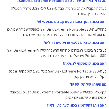
מה כלול באריזה של ה‑SanDisk Extreme Portable SSD?
בערכה תקבלו את הכונן הנייד, כבל USB‑C ל‑USB‑C, מדריך הפעלה
מהירה ומדריך אחריות.
האם הכונן תומך בעבודה עם קבצים מבוססי AI?
בהחלט. ה‑SanDisk Extreme Portable SSD מאפשר עבודה עם תוכן
מבוסס AI הודות למהירות הגבוהה ונפח האחסון המרשים שלו.
האם הכונן מתאים לגיבוי פרויקטים גדולים?
כן, בזכות ביצועיו הגבוהים ומהירות ההעברה שלו, ה‑SanDisk Extreme
Portable SSD אידיאלי לגיבוי פרויקטים גדולים.
האם הכונן קומפקטי לנשיאה?
כן, ה‑SanDisk Extreme Portable SSD בעל עיצוב קומפקטי שנכנס
בקלות לכיס או תיק קטן.
מה היתרון של תקן IP65?
תקן IP65 מבטיח שה‑SanDisk Extreme Portable SSD מוגן מאבק
וממים בתנאי שימוש יום‑יומיים.
האם ניתן להשתמש בכונן לעריכת וידאו?