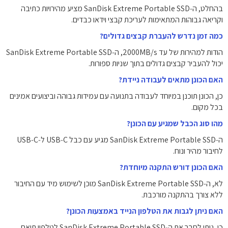
בהחלט, ה‑SanDisk Extreme Portable SSD מציע מהירויות כתיבה
וקריאה גבוהות המתאימות לעריכת קבצי וידאו כבדים.
כמה זמן נדרש להעברת קבצים גדולים?
הודות למהירות של עד 2000MB/s, ה‑SanDisk Extreme Portable SSD
יכול להעביר קבצים גדולים בתוך שניות ספורות.
האם הכונן מתאים לעבודה ניידת?
כן, הכונן תוכנן במיוחד לעבודה בתנועה עם עמידות גבוהה וביצועים אמינים
בכל מקום.
מהו סוג הכבל שמגיע עם הכונן?
ה‑SanDisk Extreme Portable SSD מגיע עם כבל USB‑C ל‑USB‑C
לחיבור מהיר ונוח.
האם הכונן דורש התקנה מיוחדת?
לא, ה‑SanDisk Extreme Portable SSD מוכן לשימוש מיד עם החיבור
ללא צורך בהתקנה מורכבת.
האם ניתן לגבות את הטלפון הנייד באמצעות הכונן?
כן, ניתן לחבר את ה‑SanDisk Extreme Portable SSD לטלפון תואם