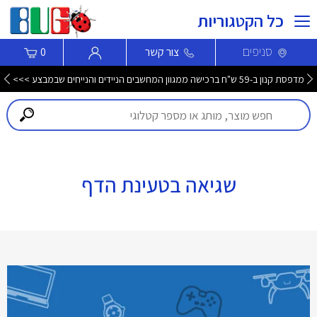
כל הקטגוריות
סניפים
צור קשר
0
מדפסת קנון ב-59 ש"ח ברכישה ממגוון המחשבים הניידים והנייחים שבמבצע >>>
שגיאה בטעינת הדף