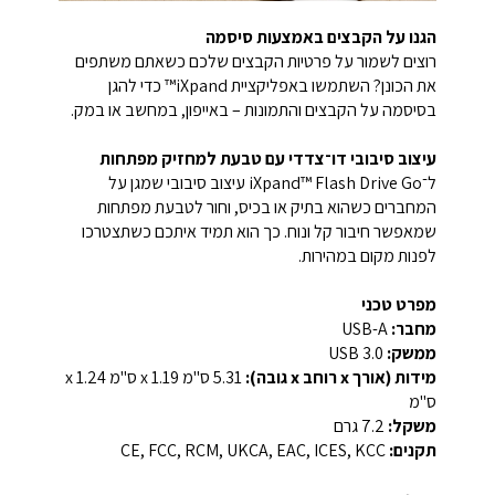
הגנו על הקבצים באמצעות סיסמה
רוצים לשמור על פרטיות הקבצים שלכם כשאתם משתפים
את הכונן? השתמשו באפליקציית iXpand™ כדי להגן
בסיסמה על הקבצים והתמונות – באייפון, במחשב או במק.
עיצוב סיבובי דו־צדדי עם טבעת למחזיק מפתחות
ל־iXpand™ Flash Drive Go עיצוב סיבובי שמגן על
המחברים כשהוא בתיק או בכיס, וחור לטבעת מפתחות
שמאפשר חיבור קל ונוח. כך הוא תמיד איתכם כשתצטרכו
לפנות מקום במהירות.
מפרט טכני
מחבר:
USB-A
ממשק:
USB 3.0
מידות (אורך x רוחב x גובה):
‎5.31 ס"מ x 1.19 ס"מ x 1.24
ס"מ‎
משקל:
‎7.2 גרם‎
תקנים:
CE, FCC, RCM, UKCA, EAC, ICES, KCC