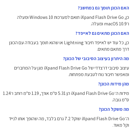
האם הכונן תומך גם במחשב?
כן, iXpand Flash Drive Go תואם למערכות Windows 10 ומעלה
ו־macOS 10.9 ומעלה.
האם הכונן מתאים גם לאייפד?
כן, כל עוד יש לאייפד חיבור Lightning או שהוא תומך בעבודה עם הכונן
דרך מתאם מתאים.
מה היתרון בעיצוב הסיבובי של הכונן?
עיצוב סיבובי דו־צדדי של iXpand Flash Drive Go מגן על המחברים
ומאפשר חיבור נוח לטבעת מפתחות.
מהן מידות הכונן?
מידות ה־iXpand Flash Drive Go הן ‎5.31 ס"מ אורך, ‎1.19 ס"מ רוחב ו־1.24
ס"מ גובה.
מה משקל הכונן?
ה־iXpand Flash Drive Go שוקל ‎7.2 גרם בלבד, מה שהופך אותו לנייד
וקל מאוד.