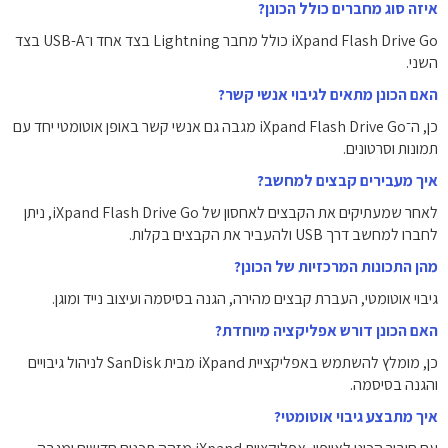
איזה סוג מחברים כולל הכונן?
iXpand Flash Drive Go כולל מחבר Lightning בצד אחד ו־USB-A בצד
השני.
האם הכונן מתאים לגיבוי אנשי קשר?
כן, ה־iXpand Flash Drive Go מגבה גם אנשי קשר באופן אוטומטי יחד עם
תמונות וסרטונים.
איך מעבירים קבצים למחשב?
לאחר שמעתיקים את הקבצים לאחסון של iXpand Flash Drive Go, ניתן
לחברו למחשב דרך USB ולהעביר את הקבצים בקלות.
מהן התכונות המרכזיות של הכונן?
גיבוי אוטומטי, העברת קבצים מהירה, הגנה בסיסמה ועיצוב נייד ומוגן.
האם הכונן דורש אפליקציה מיוחדת?
כן, מומלץ להשתמש באפליקציית iXpand מבית SanDisk לניהול גיבויים
והגנה בסיסמה.
איך מתבצע גיבוי אוטומטי?