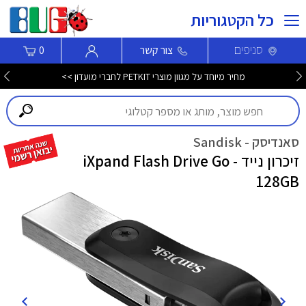
כל הקטגוריות
סניפים
צור קשר
0
מחיר מיוחד על מגוון מוצרי PETKIT לחברי מועדון >>
סאנדיסק - Sandisk
זיכרון נייד iXpand Flash Drive Go -
128GB