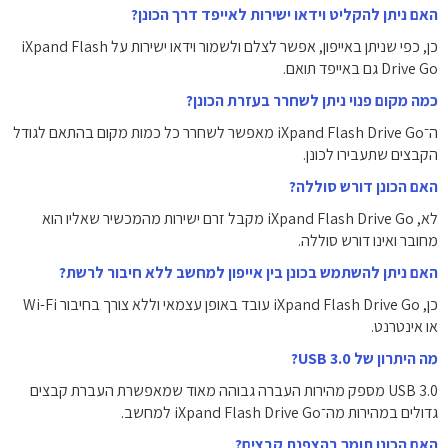
האם ניתן להקליט וידאו ישירות לאייפד דרך הכונן?
כן, כפי שניתן באייפון, אפשר לצלם ולשמור וידאו ישירות על iXpand Flash
Drive Go גם באייפד תואם.
כמה מקום פנוי ניתן לשחרר בעזרת הכונן?
ה־iXpand Flash Drive Go מאפשר לשחרר כל כמות מקום בהתאם לגודל
הקבצים שתעבירו לכונן.
האם הכונן דורש סוללה?
לא, iXpand Flash Drive Go מקבל זרם ישירות מהמכשיר שאליו הוא
מחובר ואינו דורש סוללה.
האם ניתן להשתמש בכונן בין אייפון למחשב ללא חיבור לרשת?
כן, iXpand Flash Drive Go עובד באופן עצמאי וללא צורך בחיבור Wi-Fi
או אינטרנט.
מה היתרון של USB 3.0?
USB 3.0 מספק מהירות העברה גבוהה מאוד שמאפשרת העברת קבצים
גדולים במהירות מה־iXpand Flash Drive Go למחשב.
האם הכונן תומך בהצפנת קבצים?