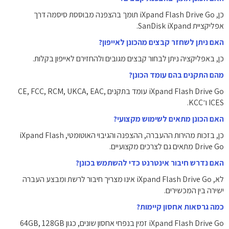
כן, iXpand Flash Drive Go תומך בהצפנה מבוססת סיסמה דרך
אפליקציית SanDisk iXpand.
האם ניתן לשחזר קבצים מהכונן לאייפון?
כן, באפליקציה ניתן לבחור קבצים מגובים ולהחזירם לאייפון בקלות.
מהם התקנים בהם עומד הכונן?
iXpand Flash Drive Go עומד בתקנים CE, FCC, RCM, UKCA, EAC,
ICES ו־KCC.
האם הכונן מתאים לשימוש מקצועי?
כן, בזכות מהירות ההעברה, ההצפנה והגיבוי האוטומטי, iXpand Flash
Drive Go מתאים גם לצרכים מקצועיים.
האם נדרש חיבור אינטרנט כדי להשתמש בכונן?
לא, iXpand Flash Drive Go אינו מצריך חיבור לרשת ומבצע העברה
ישירה בין המכשירים.
כמה גרסאות אחסון קיימות?
iXpand Flash Drive Go זמין בנפחי אחסון שונים, כגון 64GB, 128GB