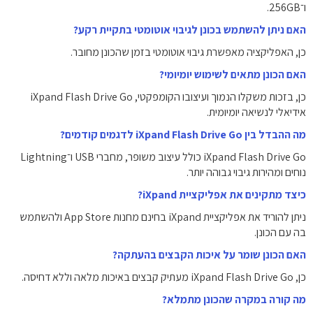
ו־256GB.
האם ניתן להשתמש בכונן לגיבוי אוטומטי בתקיית רקע?
כן, האפליקציה מאפשרת גיבוי אוטומטי בזמן שהכונן מחובר.
האם הכונן מתאים לשימוש יומיומי?
כן, בזכות משקלו הנמוך ועיצובו הקומפקטי, iXpand Flash Drive Go
אידיאלי לנשיאה יומיומית.
מה ההבדל בין iXpand Flash Drive Go לדגמים קודמים?
iXpand Flash Drive Go כולל עיצוב משופר, מחברי USB ו־Lightning
נוחים ומהירות גיבוי גבוהה יותר.
כיצד מתקינים את אפליקציית iXpand?
ניתן להוריד את אפליקציית iXpand בחינם מחנות App Store ולהשתמש
בה עם הכונן.
האם הכונן שומר על איכות הקבצים בהעתקה?
כן, iXpand Flash Drive Go מעתיק קבצים באיכות מלאה וללא דחיסה.
מה קורה במקרה שהכונן מתמלא?