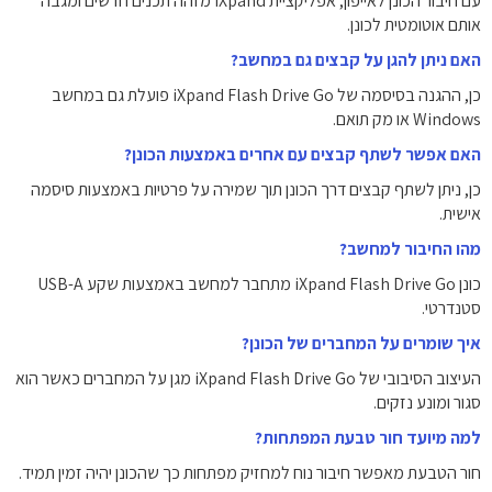
עם חיבור הכונן לאייפון, אפליקציית iXpand מזהה תכנים חדשים ומגבה
אותם אוטומטית לכונן.
האם ניתן להגן על קבצים גם במחשב?
כן, ההגנה בסיסמה של iXpand Flash Drive Go פועלת גם במחשב
Windows או מק תואם.
האם אפשר לשתף קבצים עם אחרים באמצעות הכונן?
כן, ניתן לשתף קבצים דרך הכונן תוך שמירה על פרטיות באמצעות סיסמה
אישית.
מהו החיבור למחשב?
כונן iXpand Flash Drive Go מתחבר למחשב באמצעות שקע USB-A
סטנדרטי.
איך שומרים על המחברים של הכונן?
העיצוב הסיבובי של iXpand Flash Drive Go מגן על המחברים כאשר הוא
סגור ומונע נזקים.
למה מיועד חור טבעת המפתחות?
חור הטבעת מאפשר חיבור נוח למחזיק מפתחות כך שהכונן יהיה זמין תמיד.