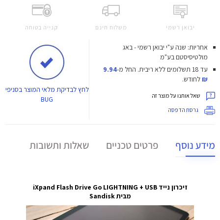
יבואן רשמי
משלוח חינם
קנייה בטוחה
אחריות: שנה ע"י יבואן רשמי - באג
מולטיסיסטם בע"מ
עד 18 תשלומים ללא ריבית.
החל מ-
9.94
₪
לחודש.
לחץ
לבדיקת מלאי המוצר בסניפי
שאל אותנו על מוצר זה
BUG
גרסת הדפסה
מידע נוסף
פרטים טכניים
שאלות ותשובות
זיכרון נייד iXpand Flash Drive Go LIGHTNING + USB
מבית Sandisk