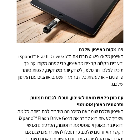
פנו מקום באייפון שלכם
האייפון מלא? פשוט חברו את ה־iXpand™ Flash Drive Go
והעבירו בקלות קבצים מהאייפון, כדי לפנות מקום יקר. כך
תוכלו לצלם יותר סלפי, לשחק יותר משחקים, לצפות ביותר
סרטונים – או לעשות כל דבר אחר שאתם אוהבים עם האייפון
שלכם.
עם כונן פלאש תואם לאייפון, תוכלו לגבות תמונות
וסרטונים באופן אוטומטי
האייפון שלכם שומר את הזיכרונות היקרים לכם ביותר. כל מה
שצריך לעשות הוא לחבר את ה־iXpand™ Flash Drive Go
והוא יגבה באופן אוטומטי את התמונות, הסרטונים ואנשי
הקשר האחרונים שלכם. כך תוכלו להיות רגועים שגם אם
תאבדו את הטלפון – הזיכרונות החשובים באמת נשמרים