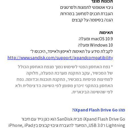
תכונות מוצר
גיבוי אוטומטי לתמונות ולסרטונים
העברת תכנים למחשב במהירות
הגנה בסיסמה על קבצים
תאימות
macOS 10.9 ומעלה
Windows 10 ומעלה
לקבלת מידע על תאימות לאייפון
ולאייפד,
היכנסו ל־
http://www.sandisk.com/support/ixpandcompatibility
* נפח האחסון הפנוי לשימוש נמוך מנפח האחסון הכולל
של המכשיר, עקב התקנת מערכת הפעלה, חלוקה
למחיצות פנימיות במכשיר, התקנת תוכנות וכדומה. נפח
האחסון בהתקני זיכרון מסומן לפי השיטה הדצימלית ולא
לפי שהשיטה הבינארית.
מהו iXpand Flash Drive Go?
iXpand Flash Drive Go מבית SanDisk הוא כונן נייד עם חיבור
Lightning ו־USB 3.0, המיועד להעברת וגיבוי קבצים בין iPhone, iPad