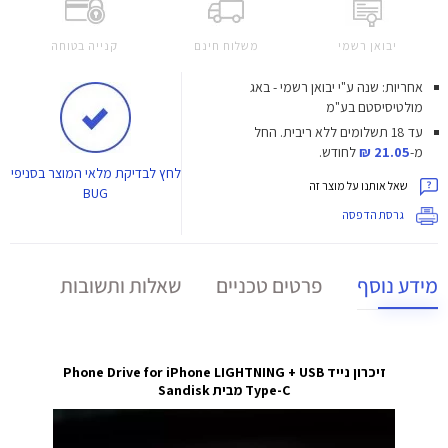
יבואן רשמי
משלוח חינם
קנייה בטוחה
אחריות: שנה ע"י יבואן רשמי - באג
מולטיסיסטם בע"מ
עד 18 תשלומים ללא ריבית.
החל
מ-
21.05 ₪
לחודש.
לחץ
לבדיקת מלאי המוצר בסניפי
שאל אותנו על מוצר זה
BUG
גרסת הדפסה
מידע נוסף
פרטים טכניים
שאלות ותשובות
זיכרון נייד Phone Drive for iPhone LIGHTNING + USB
Type-C מבית Sandisk