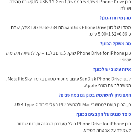
כונן Phone Drive משתמש בממשק USB 3.2 Gen 1 לתקשורת מהירה
ויעילה.
מהן מידות הכונן?
ממדיו של כונן SanDisk Phone Drive הם 0.34×0.6×1.97 אינץ’, שהם
כ־0.86×1.52×5.00 ס"מ.
מה משקל הכונן?
כונן Phone Drive for iPhone שוקל ‎5 גרם‎ בלבד – קל לנשיאה ולשימוש
יומיומי.
איזה עיצוב יש לכונן?
לכונן SanDisk Phone Drive עיצוב מתכתי מסוגנן בגימור Metallic Sky,
המשתלב עם מוצרי Apple.
האם ניתן להשתמש בכונן גם במחשבים?
כן, הכונן תואם למחשבי Mac ולמחשבי PC בעלי חיבור USB Type-C.
כיצד מגנים על הקבצים בכונן?
כונן Phone Drive for iPhone כולל מערכת הצפנה ותוכנת שחזור
לשמירה על אבטחת המידע.