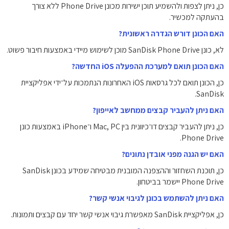
כן, ניתן לצפות ולהשמיע תוכן ישירות מכונן Phone Drive ללא צורך
בהעתקה למכשיר.
האם הכונן דורש הגדרה ראשונית?
לא, כונן SanDisk Phone Drive מוכן לשימוש מיידי באמצעות חיבור פשוט.
האם הכונן תואם למערכת ההפעלה iOS החדשה?
כן, הכונן תואם לכל גרסאות iOS האחרונות הנתמכות על־ידי אפליקציית
SanDisk.
האם ניתן להעביר קבצים ממחשב לאייפון?
כן, ניתן להעביר קבצים דו־כיוונית בין Mac, PC ו־iPhone באמצעות כונן
Phone Drive.
האם יש הגנה מפני אובדן נתונים?
כן, תוכנת השחזור וההצפנה המובנית מבטיחה שמידע בכונן SanDisk
Phone Drive יישמר בביטחון.
האם ניתן להשתמש בכונן לגיבוי אנשי קשר?
כן, אפליקציית SanDisk מאפשרת גיבוי אנשי קשר יחד עם קבצים ותמונות.