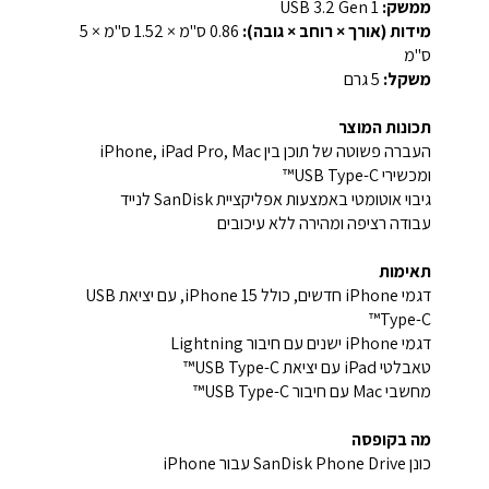
ממשק:
USB 3.2 Gen 1
מידות (אורך × רוחב × גובה):
‎0.86 ס"מ × 1.52 ס"מ × 5
ס"מ‎
משקל:
‎5 גרם‎
תכונות המוצר
העברה פשוטה של תוכן בין iPhone, iPad Pro, Mac
ומכשירי USB Type-C™
גיבוי אוטומטי באמצעות אפליקציית SanDisk לנייד
עבודה רציפה ומהירה ללא עיכובים
תאימות
דגמי iPhone חדשים, כולל iPhone 15, עם יציאת USB
Type-C™
דגמי iPhone ישנים עם חיבור Lightning
טאבלטי iPad עם יציאת USB Type-C™
מחשבי Mac עם חיבור USB Type-C™
מה בקופסה
כונן SanDisk Phone Drive עבור iPhone