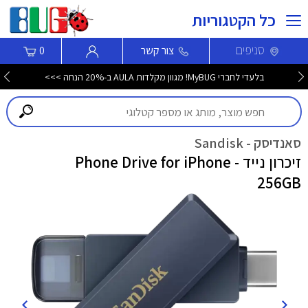
כל הקטגוריות
סניפים
צור קשר
0
בלעדי לחברי MyBUG! מגוון מקלדות AULA ב-20% הנחה >>>
סאנדיסק - Sandisk
זיכרון נייד Phone Drive for iPhone -
256GB