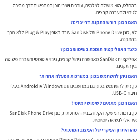
בהחלט, הוא מושלם לצלמים, עורכים ויוצרי תוכן המחפשים דרך מהירה
לגיבוי ולהעברת קבצים.
האם הכונן דורש התקנת דרייברים?
לא, כונן Phone Drive של SanDisk עובד באופן Plug & Play ללא צורך
בהתקנה.
כיצד האפליקציה תומכת בשימוש בכונן?
אפליקציית SanDisk מאפשרת ניהול קבצים, גיבוי אוטומטי והעברה פשוטה
בין התקנים.
האם ניתן להשתמש בכונן במערכות הפעלה אחרות?
כן, ניתן להשתמש בכונן גם במחשבים עם Windows או Android בעלי
חיבור USB-C.
האם הכונן מתאים לשימוש יומיומי?
כן, בזכות המשקל הקל והבנייה המתכתית, כונן SanDisk Phone Drive
אידיאלי לנשיאה יומיומית.
מהו היתרון העיקרי של העיצוב המתכתי?
העיצוב המתכתי מעניק לכונן Phone Drive עמידות גבוהה ומראה יוקרתי