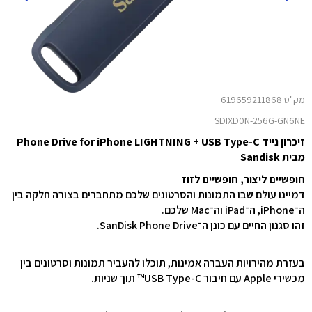
מק"ט 619659211868
SDIXD0N-256G-GN6NE
זיכרון נייד Phone Drive for iPhone LIGHTNING + USB Type-C
מבית Sandisk
חופשיים ליצור, חופשיים לזוז
דמיינו עולם שבו התמונות והסרטונים שלכם מתחברים בצורה חלקה בין
ה־iPhone, ה־iPad וה־Mac שלכם.
זהו סגנון החיים עם כונן ה־SanDisk Phone Drive.
בעזרת מהירויות העברה אמינות, תוכלו להעביר תמונות וסרטונים בין
מכשירי Apple עם חיבור USB Type-C™ תוך שניות.