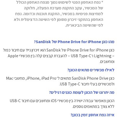
* נפח האחסון הפנוי לשימוש נמוך מנפח האחסון הכולל
של המכשיר, עקב התקנת מערכת הפעלה, חלוקה
למחיצות פנימיות במכשיר, התקנת תוכנות וכדומה. נפח
האחסון בהתקני זיכרון מסומן לפי השיטה הדצימלית ולא
לפי שהשיטה הבינארית.
מהו כונן Phone Drive for iPhone של SanDisk?
כונן Phone Drive for iPhone של SanDisk הוא זיכרון נייד עם חיבור כפול
– Lightning ו־USB Type-C – להעברת קבצים קלה בין מכשירי Apple
ומחשבים.
לאילו מכשירים מתאים הכונן?
כונן SanDisk Phone Drive מתאים ל־iPhone, iPad Pro, מחשבי Mac
ולמכשירים בעלי חיבור USB Type-C.
מה יתרונו של הכונן לעומת כוננים רגילים?
הכונן מאפשר עבודה ישירה בין מכשירי iOS ומחשבים עם חיבור USB-C
ללא צורך במתאמים נוספים.
איזה נפח אחסון זמין בכונן?