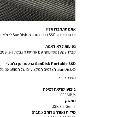
אתם תתחברו אליו
אבטחו את ה-SSD הנייד הזה של SanDisk ללולאת החגורה או לתרמיל שלכם לשקט נפשי נוסף הודות לוו הגומי הקשיח.
נסיעות ללא דאגות
קבלו שקט נפשי נוסף עם אחריות מוגבלת ל-3 שנים.
SanDisk Portable SSD הוא מהימן גלובלי
מ-SanDisk, הצלמים המקצועיים של המותג אמונים לקחת על עצמם משימות.
מפרט טכני
ביצועי קריאה רציפה
800MB/s
ממשק
USB 3.2 Gen 2
מידות (אורך x רוחב x גובה)