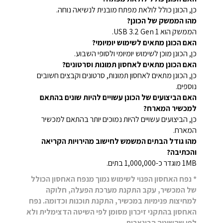
כן, הכונן כולל לולאת מפתח מובנית לנשיאה נוחה.
מהו הממשק של הכונן?
הממשק הוא USB 3.2 Gen 1.
האם הכונן מתאים לשימוש יומיומי?
כן, הכונן מוכן לשימוש יומיומי ולסופי השבוע.
האם הכונן מתאים לאחסון תמונות וסרטונים?
כן, הכונן מתאים לאחסון תמונות, סרטונים וקבצים חשובים
נוספים.
האם הביצועים של הכונן עשויים להיות שונים בהתאם
למכשיר המארח?
כן, הביצועים עשויים להיות נמוכים יותר בהתאם למכשיר
המארח.
מהו גודל הבתים המשמש לחישוב מהירויות הקריאה
והכתיבה?
1MB מוגדר כ-1,000,000 בתים.
* נפח האחסון הפנוי לשימוש נמוך מנפח האחסון הכולל
של המכשיר, עקב התקנת מערכת הפעלה, חלוקה
למחיצות פנימיות במכשיר, התקנת תוכנות וכדומה. נפח
האחסון בהתקני זיכרון מסומן לפי השיטה הדצימלית ולא
לפי שהשיטה הבינארית.