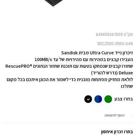
מק"ט 619659187859
SDCZ550-256G-G46
זיכרון נייד Ultra Curve מבית Sandisk
העבירו קבצים במהירות עם מהירויות של עד 100MB/s
שחזרו קבצים שנמחקו בטעות עם תוכנת שחזור הנתונים RescuePRO®
Deluxe (נדרש להוריד)
לולאת מחזיק מפתחות מובנית כדי לשמור את הכונן איתכם בכל מקום
שתלכו
בחרו צבע
הוסף להשוואה
בחרו זכרון איחסון