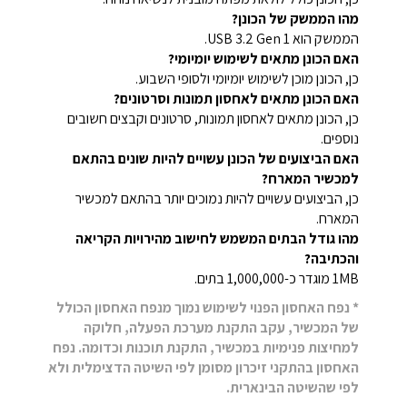
מהו הממשק של הכונן?
הממשק הוא USB 3.2 Gen 1.
האם הכונן מתאים לשימוש יומיומי?
כן, הכונן מוכן לשימוש יומיומי ולסופי השבוע.
האם הכונן מתאים לאחסון תמונות וסרטונים?
כן, הכונן מתאים לאחסון תמונות, סרטונים וקבצים חשובים
נוספים.
האם הביצועים של הכונן עשויים להיות שונים בהתאם
למכשיר המארח?
כן, הביצועים עשויים להיות נמוכים יותר בהתאם למכשיר
המארח.
מהו גודל הבתים המשמש לחישוב מהירויות הקריאה
והכתיבה?
1MB מוגדר כ-1,000,000 בתים.
* נפח האחסון הפנוי לשימוש נמוך מנפח האחסון הכולל
של המכשיר, עקב התקנת מערכת הפעלה, חלוקה
למחיצות פנימיות במכשיר, התקנת תוכנות וכדומה. נפח
האחסון בהתקני זיכרון מסומן לפי השיטה הדצימלית ולא
לפי שהשיטה הבינארית.