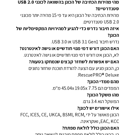
מהי מהירות הכתיבה של הכונן בהשוואה לכונני USB 2.0
סטנדרטיים?
מהירות הכתיבה של הכונן היא עד פי 15 מהירה יותר מכונני
USB 2.0 סטנדרטיים.
איזה חיבור נדרש כדי להגיע למהירויות המקסימליות של
הכונן?
נדרש חיבור USB 3.1 Gen1 או USB 3.0.
האם הכונן דורש דמי מנוי חודשיים או גישה לאינטרנט?
לא, הכונן אינו דורש דמי מנוי חודשיים או גישה לאינטרנט.
האם יש אפשרות לשחזר קבצים שנמחקו בטעות?
כן, הכונן מגיע עם הצעה להורדת תוכנת שחזור נתונים
RescuePRO® Deluxe.
מהם ממדי הכונן?
הממדים הם 45.04x 19.05x 7.75 מ"מ.
מהו משקל הכונן?
המשקל הוא 3.4 גרם.
אילו אישורים יש לכונן?
הכונן מאושר על ידי FCC, ICES, CE, UKCA, BSMI, RCM,
EAC, KCC, ואוקראינה.
האם הכונן כולל לולאת מפתח?
כן, הכונן כולל לולאת מפתח מובנית לנשיאה נוחה.