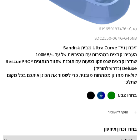
מק"ט 619659197476
SDCZ550-064G-G46NB
זיכרון נייד Ultra Curve מבית Sandisk
העבירו קבצים במהירות עם מהירויות של עד 100MB/s
שחזרו קבצים שנמחקו בטעות עם תוכנת שחזור הנתונים RescuePRO®
Deluxe (נדרש להוריד)
לולאת מחזיק מפתחות מובנית כדי לשמור את הכונן איתכם בכל מקום
שתלכו
בחרו צבע
הוסף להשוואה
בחרו זכרון איחסון