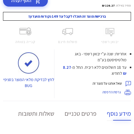
הוסף לעגלה
מחיר באילת:
126.27 ₪
ברכישת מוצר זה תוכלו לקבל עד 149 נקודות מועדון!
יבואן רשמי
משלוח חינם
קנייה בטוחה
אחריות: שנה ע"י יבואן רשמי - באג
מולטיסיסטם בע"מ
עד 18 תשלומים ללא ריבית.
החל מ-
8.27
₪
לחודש.
לחץ
לבדיקת מלאי המוצר בסניפי
שאל אותנו על מוצר זה
BUG
גרסת הדפסה
מידע נוסף
פרטים טכניים
שאלות ותשובות