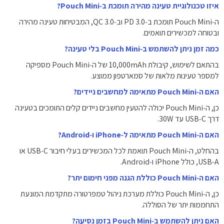
איזו טכנולוגיית טעינה מהירה תומכת ב‑Pouch Mini?
ה‑Pouch Mini תומכת ב‑PD 3.0 וב‑QC 3.0, המבטיחות טעינה מהירה
ובטוחה למכשירים תואמים.
כמה זמן ניתן להשתמש ב‑Pouch Mini בלי טעינה?
בהתאם לשימוש, קיבולת 10,000mAh של ה‑Pouch Mini מספיקה
למספר טעינות מלאות של סמארטפון ממוצע.
האם ה‑Pouch Mini מתאימה למחשבים ניידים?
כן, ה‑Pouch Mini יכולה להטעין מחשבים ניידים קלים התומכים בטעינה
דרך USB‑C עד 30W.
האם ה‑Pouch Mini מתאימה ל‑iPhone ו‑Android?
בהחלט, ה‑Pouch Mini תואמת לכל המכשירים בעלי חיבור USB‑C או
USB‑A, כולל iPhone ו‑Android.
האם ה‑Pouch Mini כוללת הגנה מפני חימום יתר?
כן, ה‑Pouch Mini כוללת מערכת ניהול טמפרטורה מתקדמת המונעת
התחממות יתר של הסוללה.
האם ניתן להשתמש ב‑Pouch Mini בזמן נסיעה?