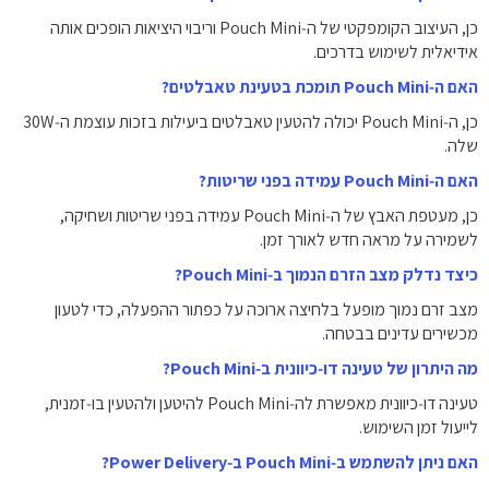
כן, העיצוב הקומפקטי של ה‑Pouch Mini וריבוי היציאות הופכים אותה
אידיאלית לשימוש בדרכים.
האם ה‑Pouch Mini תומכת בטעינת טאבלטים?
כן, ה‑Pouch Mini יכולה להטעין טאבלטים ביעילות בזכות עוצמת ה‑30W
שלה.
האם ה‑Pouch Mini עמידה בפני שריטות?
כן, מעטפת האבץ של ה‑Pouch Mini עמידה בפני שריטות ושחיקה,
לשמירה על מראה חדש לאורך זמן.
כיצד נדלק מצב הזרם הנמוך ב‑Pouch Mini?
מצב זרם נמוך מופעל בלחיצה ארוכה על כפתור ההפעלה, כדי לטעון
מכשירים עדינים בבטחה.
מה היתרון של טעינה דו‑כיוונית ב‑Pouch Mini?
טעינה דו‑כיוונית מאפשרת לה‑Pouch Mini להיטען ולהטעין בו‑זמנית,
לייעול זמן השימוש.
האם ניתן להשתמש ב‑Pouch Mini ב‑Power Delivery?