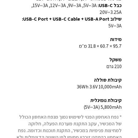
כבל USB-C:
‏ 5V⎓3A,‏ 9V⎓3A,‏ 12V⎓3A,‏ 15V⎓3A,‏
20V⎓3.25A
שילוב USB-C Port + USB-C Cable + USB-A Port:‏
5V⎓3A
מידות
95.7 ×‏ 60.7 ×‏ 31.8 מ״מ
משקל
210 גרם
קיבולת סוללה
10,000mAh‏ 3.6V‏ ‎36Wh‎
קיבולת נומינלית
5,800mAh‏ (5V⎓3A)
* נפח האחסון הפנוי לשימוש נמוך מנפח האחסון הכולל
של המכשיר, עקב התקנת מערכת הפעלה, חלוקה
למחיצות פנימיות במכשיר, התקנת תוכנות וכדומה. נפח
האחסון בהתקני זיכרון מסומן לפי השיטה הדצימלית ולא