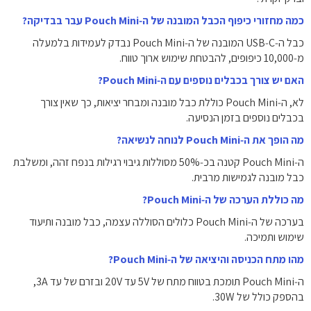
כמה מחזורי כיפוף הכבל המובנה של ה‑Pouch Mini עבר בבדיקה?
כבל ה‑USB‑C המובנה של ה‑Pouch Mini נבדק לעמידות בלמעלה
מ‑10,000 כיפופים, להבטחת שימוש ארוך טווח.
האם יש צורך בכבלים נוספים עם ה‑Pouch Mini?
לא, ה‑Pouch Mini כוללת כבל מובנה ומבחר יציאות, כך שאין צורך
בכבלים נוספים בזמן הנסיעה.
מה הופך את ה‑Pouch Mini לנוחה לנשיאה?
ה‑Pouch Mini קטנה בכ‑50% מסוללות גיבוי רגילות בנפח זהה, ומשלבת
כבל מובנה לגמישות מרבית.
מה כוללת הערכה של ה‑Pouch Mini?
בערכה של ה‑Pouch Mini כלולים הסוללה עצמה, כבל מובנה ותיעוד
שימוש ותמיכה.
מהו מתח הכניסה והיציאה של ה‑Pouch Mini?
ה‑Pouch Mini תומכת בטווח מתח של 5V עד 20V ובזרם של עד 3A,
בהספק כולל של 30W.