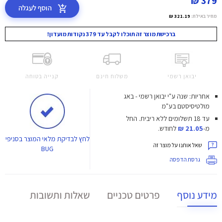
379 ₪
הוסף לעגלה
מחיר באילת:
321.19 ₪
ברכישת מוצר זה תוכלו לקבל עד 379 נקודות מועדון!
יבואן רשמי
משלוח חינם
קנייה בטוחה
אחריות: שנה ע"י יבואן רשמי - באג
מולטיסיסטם בע"מ
עד 18 תשלומים ללא ריבית.
החל
מ-
21.05 ₪
לחודש.
לחץ
לבדיקת מלאי המוצר בסניפי
שאל אותנו על מוצר זה
BUG
גרסת הדפסה
מידע נוסף
פרטים טכניים
שאלות ותשובות