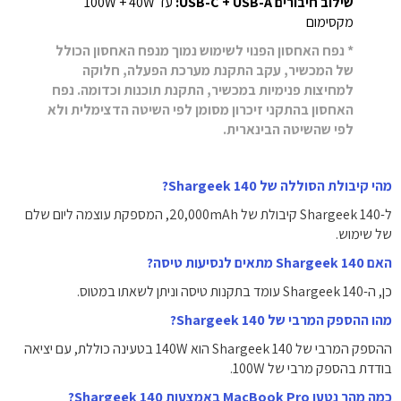
שילוב חיבורים USB-C + USB-A:
‏ עד 100W + 40W
מקסימום
* נפח האחסון הפנוי לשימוש נמוך מנפח האחסון הכולל
של המכשיר, עקב התקנת מערכת הפעלה, חלוקה
למחיצות פנימיות במכשיר, התקנת תוכנות וכדומה. נפח
האחסון בהתקני זיכרון מסומן לפי השיטה הדצימלית ולא
לפי שהשיטה הבינארית.
מהי קיבולת הסוללה של Shargeek 140?
ל-Shargeek 140 קיבולת של ‎20,000mAh‎, המספקת עוצמה ליום שלם
של שימוש.
האם Shargeek 140 מתאים לנסיעות טיסה?
כן, ה-Shargeek 140 עומד בתקנות טיסה וניתן לשאתו במטוס.
מהו ההספק המרבי של Shargeek 140?
ההספק המרבי של Shargeek 140 הוא ‎140W‎ בטעינה כוללת, עם יציאה
בודדת בהספק מרבי של ‎100W‎.
כמה מהר נטען MacBook Pro באמצעות Shargeek 140?