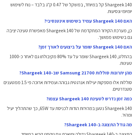
Shargeek 140 קל במיוחד, במשקל של 0.47 ק"ג בלבד – נוח לשימוש
יומיומי ונסיעות.
האם Shargeek 140 עמיד בשימוש אינטנסיבי?
כן, מערכת הקירור המתקדמת של Shargeek 140 מאפשרת טעינה יציבה
גם בשימוש ממושך.
האם Shargeek 140 שומר על ביצועים לאורך זמן?
בהחלט, Shargeek 140 שומר על עד 80% מקיבולתו גם לאחר כ-1000
טעינות.
מהן יתרונות סוללות Samsung 21700 שב-Shargeek 140?
סוללות אלו מספקות יעילות אנרגטית גבוהה ועמידות ארוכה פי 1.5 ממטענים
סטנדרטיים.
כמה זמן נדרש לטעינת Shargeek 140 עצמו?
Shargeek 140 נטען במהירות הודות לכניסת עד ‎65W‎, כך שהתהליך יעיל
ומהיר.
מה גודל התצוגה ב-Shargeek 140?
התצוגה ב-Shargeek 140 גדולה ומוארת עם טקסט קריא במיוחד.