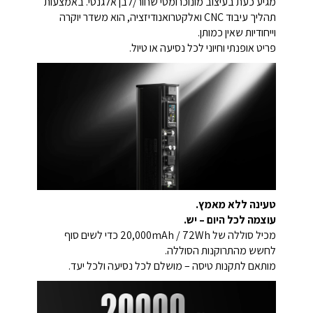
מגיע כעת בעיצוב מונוכרומטי שחור/לבן אלגנטי. באמצעות
תהליך עיבוד CNC ואלקטרואנודיזציה, הוא משדר יוקרה
וייחודיות שאין כמותן.
פריט אופנתי וחיוני לכל נסיעה או טיול.
טעינה ללא מאמץ.
עוצמה לכל היום – יש.
מכיל סוללה של ‎20,000mAh / 72Wh‎ כדי לשים סוף
לחשש מהתרוקנות הסוללה.
מותאם לתקנות טיסה – מושלם לכל נסיעה ולכל יעד.