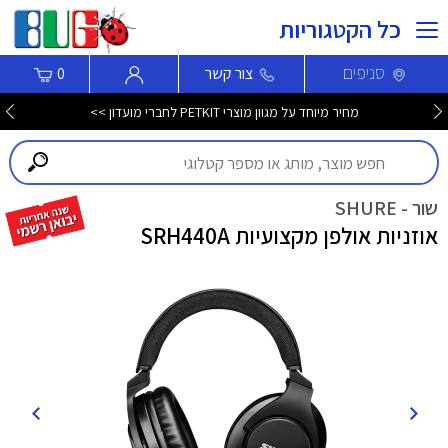
כל הקטגוריות
סניפים
צור קשר
0
מחיר מיוחד על מגוון מוצרי PETKIT לחברי מועדון >>
שור - SHURE
אוזניות אולפן מקצועיות SRH440A