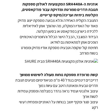
אוזניות ה-SRH440A המקצועיות לאולפן מספקות
תגובת תדרים מפורטת ומדויקת עבור פודקאסטים,
הקלטות ביתיות ועריכה/מיקס קריטיים.
התגובה הקולית האחידה והלא צבועה מספקת ייצוג מדויק
מאוד של האודיו המוקלט, מה שהופך אותן לאידיאליות
ללכידת כישרון בפודקאסט או בסשן הקלטה.
הבידוד המוגבר, הכבל הישר הכלול והחומרים האיכותיים
הופכים אותן למתאימות גם לווידאו.
חתימת קול שקופה וטבעית מספקת אודיו מדויק ומפורט
בטווח מורחב
קשת מרופדת מספקת נוחות מעולה לשימוש ממושך
דרייברים דינמיים בגודל 40 מ"מ מניאודימיום מציעים תגובת
תדרים טבעית ומאוזנת היטב עם עיוות נמוך
עיצוב אלגנטי ועמיד נראה נהדר במצלמה ומספק עמידות
לטווח ארוך
עיצוב סגור ומקיף יושב בנוחות על האוזניים ומפחית רעשי
רקע