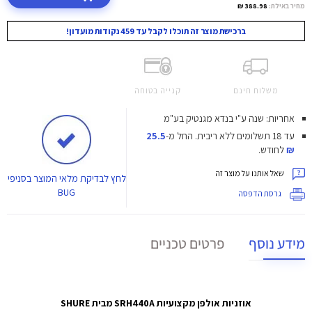
מחיר באילת:
388.98 ₪
ברכישת מוצר זה תוכלו לקבל עד 459 נקודות מועדון!
משלוח חינם
קנייה בטוחה
אחריות: שנה ע"י בנדא מגנטיק בע"מ
עד 18 תשלומים ללא ריבית.
החל מ-
25.5
₪
לחודש.
שאל אותנו על מוצר זה
לחץ
לבדיקת מלאי המוצר בסניפי
BUG
גרסת הדפסה
מידע נוסף
פרטים טכניים
אוזניות אולפן מקצועיות SRH440A מבית SHURE