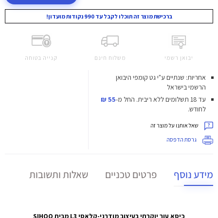
ברכישת מוצר זה תוכלו לקבל עד 990 נקודות מועדון!
יבואן רשמי
משלוח חינם
קנייה בטוחה
אחריות: שנתיים ע"י גט קומפי היבואן
הרשמי בישראל
עד 18 תשלומים ללא ריבית.
החל מ-
55 ₪
לחודש.
שאל אותנו על מוצר זה
גרסת הדפסה
מידע נוסף
פרטים טכניים
שאלות ותשובות
כיסא עור יוקרתי בעיצוב מודרני-קלאסי L3 מבית SIHOO