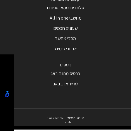
טלפונים וסמארטפונים
מחשבי All in one
שעונים חכמים
מסכי מחשב
אביזרי גיימינג
נוספים
כרטיס מתנה באג
טרייד אין בבאג
בנייה ותפעול: Blacknet.co.il
llms file