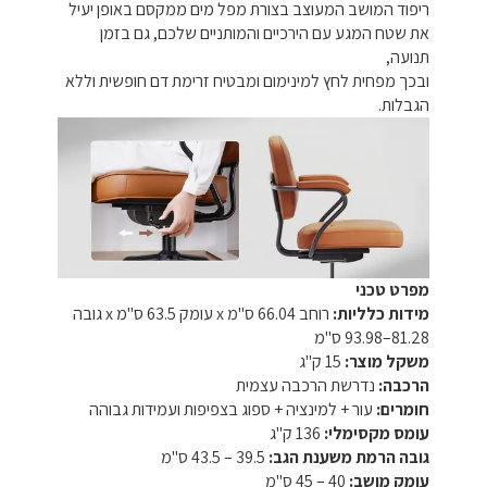
ריפוד המושב המעוצב בצורת מפל מים ממקסם באופן יעיל
את שטח המגע עם הירכיים והמותניים שלכם, גם בזמן
תנועה,
ובכך מפחית לחץ למינימום ומבטיח זרימת דם חופשית וללא
הגבלות.
מפרט טכני
מידות כלליות:
רוחב 66.04 ס"מ x עומק 63.5 ס"מ x גובה
81.28–93.98 ס"מ
משקל מוצר:
15 ק"ג
הרכבה:
נדרשת הרכבה עצמית
חומרים:
עור + למינציה + ספוג בצפיפות ועמידות גבוהה
עומס מקסימלי:
136 ק"ג
גובה הרמת משענת הגב:
39.5 – 43.5 ס"מ
עומק מושב:
40 – 45 ס"מ