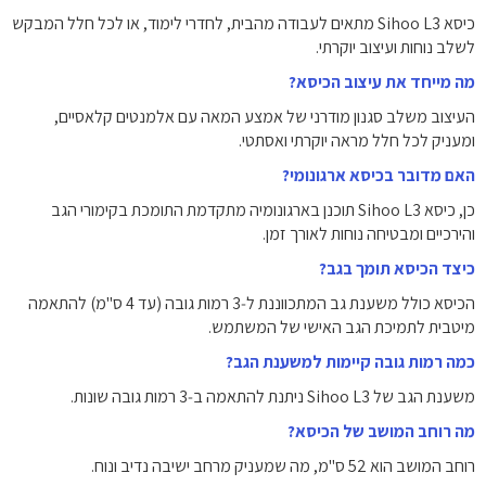
כיסא Sihoo L3 מתאים לעבודה מהבית, לחדרי לימוד, או לכל חלל המבקש
לשלב נוחות ועיצוב יוקרתי.
מה מייחד את עיצוב הכיסא?
העיצוב משלב סגנון מודרני של אמצע המאה עם אלמנטים קלאסיים,
ומעניק לכל חלל מראה יוקרתי ואסתטי.
האם מדובר בכיסא ארגונומי?
כן, כיסא Sihoo L3 תוכנן בארגונומיה מתקדמת התומכת בקימורי הגב
והירכיים ומבטיחה נוחות לאורך זמן.
כיצד הכיסא תומך בגב?
הכיסא כולל משענת גב המתכווננת ל‑3 רמות גובה (עד 4 ס"מ) להתאמה
מיטבית לתמיכת הגב האישי של המשתמש.
כמה רמות גובה קיימות למשענת הגב?
משענת הגב של Sihoo L3 ניתנת להתאמה ב‑3 רמות גובה שונות.
מה רוחב המושב של הכיסא?
רוחב המושב הוא 52 ס"מ, מה שמעניק מרחב ישיבה נדיב ונוח.