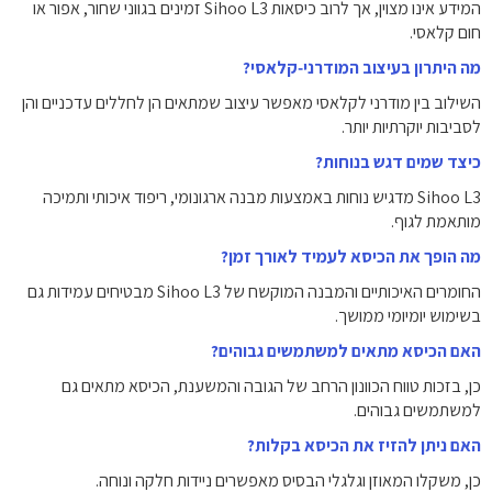
המידע אינו מצוין, אך לרוב כיסאות Sihoo L3 זמינים בגווני שחור, אפור או
חום קלאסי.
מה היתרון בעיצוב המודרני‑קלאסי?
השילוב בין מודרני לקלאסי מאפשר עיצוב שמתאים הן לחללים עדכניים והן
לסביבות יוקרתיות יותר.
כיצד שמים דגש בנוחות?
Sihoo L3 מדגיש נוחות באמצעות מבנה ארגונומי, ריפוד איכותי ותמיכה
מותאמת לגוף.
מה הופך את הכיסא לעמיד לאורך זמן?
החומרים האיכותיים והמבנה המוקשח של Sihoo L3 מבטיחים עמידות גם
בשימוש יומיומי ממושך.
האם הכיסא מתאים למשתמשים גבוהים?
כן, בזכות טווח הכוונון הרחב של הגובה והמשענת, הכיסא מתאים גם
למשתמשים גבוהים.
האם ניתן להזיז את הכיסא בקלות?
כן, משקלו המאוזן וגלגלי הבסיס מאפשרים ניידות חלקה ונוחה.