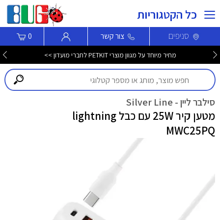
כל הקטגוריות
סניפים
צור קשר
0
מחיר מיוחד על מגוון מוצרי PETKIT לחברי מועדון >>
סילבר ליין - Silver Line
מטען קיר 25W עם כבל lightning
MWC25PQ