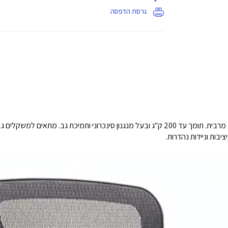
גרסת הדפסה
כיסא משרדי גדול וגבוה מרופד ועבה במיוחד לנוחות מרבית. תומך עד 200 ק"ג ובעל מנגנון סינכרוני 