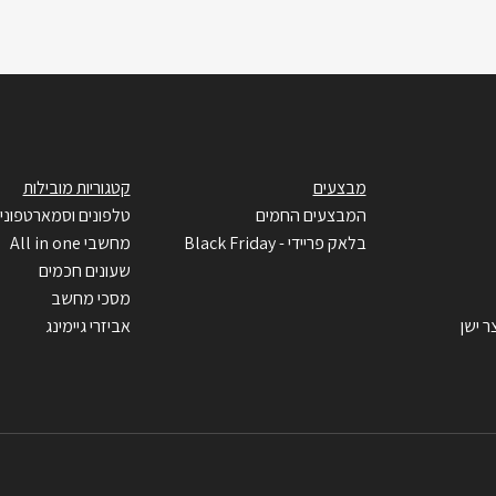
מבצעים
קטגוריות מובילות
המבצעים החמים
טלפונים וסמארטפוני
בלאק פריידי - Black Friday
מחשבי All in one
שעונים חכמים
מסכי מחשב
ר ישן
אביזרי גיימינג