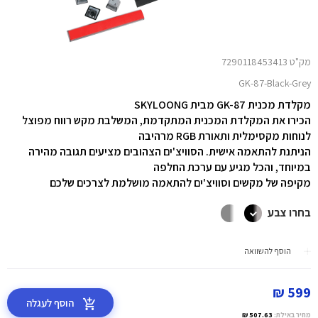
מק"ט 7290118453413
GK-87-Black-Grey
מקלדת מכנית GK-87 מבית SKYLOONG
הכירו את המקלדת המכנית המתקדמת, המשלבת מקש רווח מפוצל
לנוחות מקסימלית ותאורת RGB מרהיבה
הניתנת להתאמה אישית. הסוויצ'ים הצהובים מציעים תגובה מהירה
במיוחד, והכל מגיע עם ערכת החלפה
מקיפה של מקשים וסוויצ'ים להתאמה מושלמת לצרכים שלכם
בחרו צבע
הוסף להשוואה
599 ₪
הוסף לעגלה
מחיר באילת:
507.63 ₪