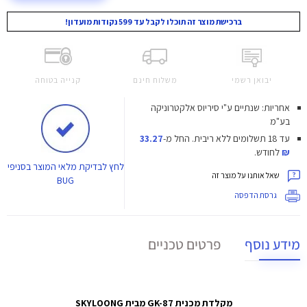
ברכישת מוצר זה תוכלו לקבל עד 599 נקודות מועדון!
יבואן רשמי
משלוח חינם
קנייה בטוחה
אחריות: שנתיים ע"י סיריוס אלקטרוניקה
בע"מ
עד 18 תשלומים ללא ריבית.
החל מ-
33.27
₪
לחודש.
לחץ
לבדיקת מלאי המוצר בסניפי
שאל אותנו על מוצר זה
BUG
גרסת הדפסה
מידע נוסף
פרטים טכניים
מקלדת מכנית GK-87 מבית SKYLOONG