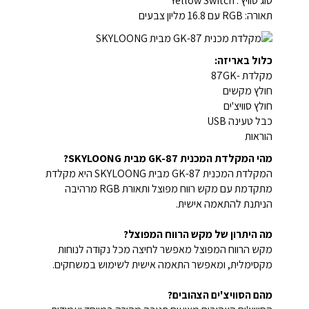
סוג סוויץ': Yellow Switch
תאורה: RGB עם 16.8 מליון צבעים
כלול באריזה:
מקלדת -87GK
חולץ מקשים
חולץ סוויצ'ים
כבל טעינה USB
הוראות
מהי המקלדת המכנית GK-87 מבית SKYLOONG?
המקלדת המכנית GK-87 מבית SKYLOONG היא מקלדת
מתקדמת עם מקש רווח מפוצל ותאורת RGB מרהיבה
הניתנת להתאמה אישית.
מה היתרון של מקש הרווח המפוצל?
מקש הרווח המפוצל מאפשר לחיצה מכל נקודה לנוחות
מקסימלית, ומאפשר התאמה אישית לשימוש במשחקים.
מהם הסוויצ'ים הצהובים?