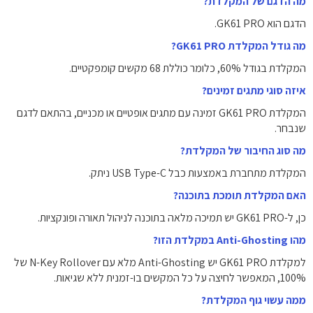
מה הדגם של המקלדת?
הדגם הוא GK61 PRO.
מה גודל המקלדת GK61 PRO?
המקלדת בגודל 60%, כלומר כוללת 68 מקשים קומפקטיים.
איזה סוגי מתגים זמינים?
המקלדת GK61 PRO זמינה עם מתגים אופטיים או מכניים, בהתאם לדגם
שנבחר.
מה סוג החיבור של המקלדת?
המקלדת מתחברת באמצעות כבל USB Type-C ניתק.
האם המקלדת תומכת בתוכנה?
כן, ל-GK61 PRO יש תמיכה מלאה בתוכנה לניהול תאורה ופונקציות.
מהו Anti-Ghosting במקלדת הזו?
למקלדת GK61 PRO יש Anti-Ghosting מלא עם N-Key Rollover של
100%, המאפשר לחיצה על כל המקשים בו-זמנית ללא שגיאות.
ממה עשוי גוף המקלדת?