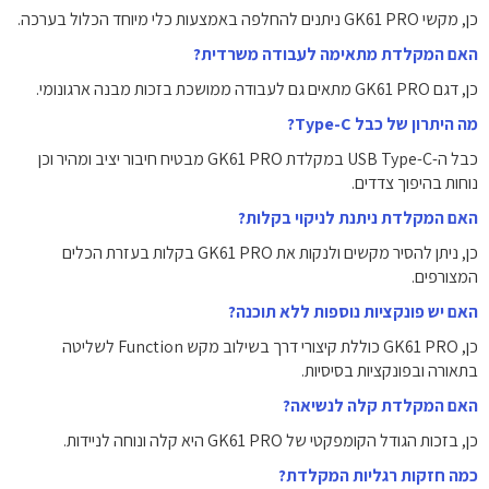
כן, מקשי GK61 PRO ניתנים להחלפה באמצעות כלי מיוחד הכלול בערכה.
האם המקלדת מתאימה לעבודה משרדית?
כן, דגם GK61 PRO מתאים גם לעבודה ממושכת בזכות מבנה ארגונומי.
מה היתרון של כבל Type-C?
כבל ה-USB Type-C במקלדת GK61 PRO מבטיח חיבור יציב ומהיר וכן
נוחות בהיפוך צדדים.
האם המקלדת ניתנת לניקוי בקלות?
כן, ניתן להסיר מקשים ולנקות את GK61 PRO בקלות בעזרת הכלים
המצורפים.
האם יש פונקציות נוספות ללא תוכנה?
כן, GK61 PRO כוללת קיצורי דרך בשילוב מקש Function לשליטה
בתאורה ובפונקציות בסיסיות.
האם המקלדת קלה לנשיאה?
כן, בזכות הגודל הקומפקטי של GK61 PRO היא קלה ונוחה לניידות.
כמה חזקות רגליות המקלדת?