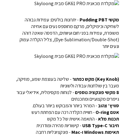
מקשי Pudding PBT
- יתרונות בולטים: עמידות גבוהה
לשחיקה וכימיקלים, מרקם מחוספס נעים עם אחיזה
משופרת, עמידות בפני חום ועיוותים, הדפסה שאינה דוהה
(Dye-Sublimation/Double-Shot), צליל הקלדה עמוק
ונעים יותר
(Key Knob) מקש כפתור
- שליטה בעוצמת שמע, מוזיקה,
מעבר בין שולחנות עבודה ולשוניות
8 מקשי פונקציה נוספים
- לנוחות מקסימלית, אידיאלי עבור
גיימרים מקצועיים ומתכנתים
סוויץ‘ צהוב
- המהיר ביותר והמבוקש ביותר בעולם.
אטם O-ring
- חוויית הקלדה רכה עם הפחתת רעש
תכנות מלא
- התאמה אישית של כל מקש
חיבור USB Type-C
- קישוריות מהירה ומודרנית
תאימות Windows ו-Mac
- פונקציונליות רחבה