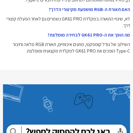
האם תאורת ה-RGB מושפעת מקיצורי הדרך?
לא, שינויי התאורה במקלדת GK61 PRO נשמרים גם לאחר הפעלת קיצורי
דרך.
מה הופך את ה-GK61 PRO לבחירה מומלצת?
השילוב של גודל קומפקטי, מתגים איכותיים, תאורת RGB מלאה וחיבור
Type-C הופכים את GK61 PRO למקלדת מקצועית ומומלצת.