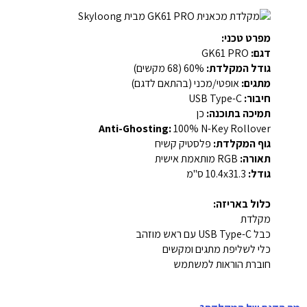
מפרט טכני:
דגם:
GK61 PRO
גודל המקלדת:
60% (68 מקשים)
מתגים:
אופטי/מכני (בהתאם לדגם)
חיבור:
USB Type-C
תמיכה בתוכנה:
כן
Anti-Ghosting:
100% N-Key Rollover
גוף המקלדת:
פלסטיק קשיח
תאורה:
RGB מותאמת אישית
גודל:
10.4x31.3 ס"מ
כלול באריזה:
מקלדת
כבל USB Type-C עם ראש מוזהב
כלי לשליפת מתגים ומקשים
חוברת הוראות למשתמש