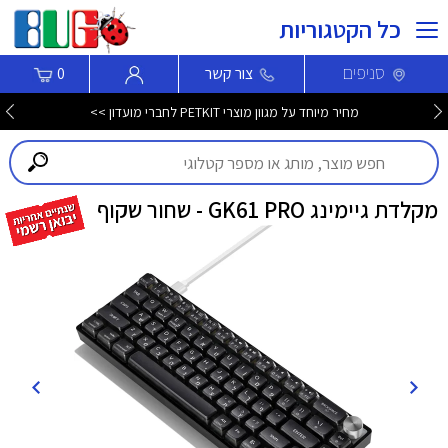
כל הקטגוריות
סניפים
צור קשר
0
מחיר מיוחד על מגוון מוצרי PETKIT לחברי מועדון >>
מקלדת גיימינג GK61 PRO - שחור שקוף