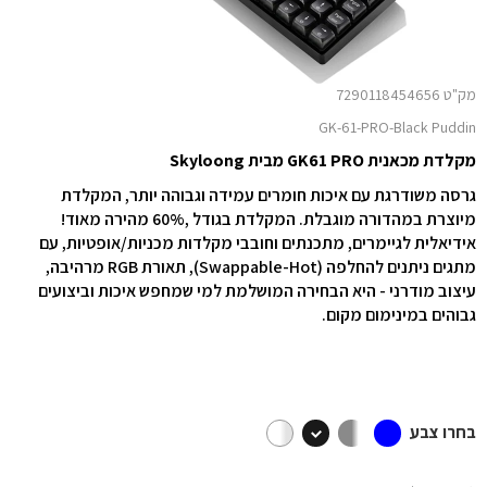
מק"ט 7290118454656
GK-61-PRO-Black Puddin
מקלדת מכאנית GK61 PRO מבית Skyloong
גרסה משודרגת עם איכות חומרים עמידה וגבוהה יותר, המקלדת
מיוצרת במהדורה מוגבלת. המקלדת בגודל ,60% מהירה מאוד!
אידיאלית לגיימרים, מתכנתים וחובבי מקלדות מכניות/אופטיות, עם
מתגים ניתנים להחלפה (Swappable-Hot), תאורת RGB מרהיבה,
עיצוב מודרני - היא הבחירה המושלמת למי שמחפש איכות וביצועים
גבוהים במינימום מקום.
בחרו צבע