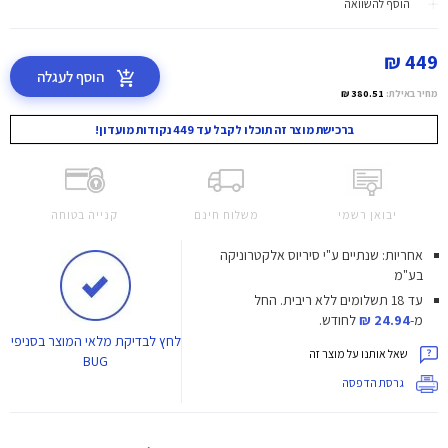
הוסף להשוואה
449 ₪
הוסף לעגלה
מחיר באילת:
380.51 ₪
ברכישת מוצר זה תוכלו לקבל עד 449 נקודות מועדון!
יבואן רשמי
משלוח חינם
קנייה בטוחה
אחריות: שנתיים ע"י סיריוס אלקטרוניקה
בע"מ
עד 18 תשלומים ללא ריבית.
החל
מ-
24.94 ₪
לחודש.
לחץ
לבדיקת מלאי המוצר בסניפי
שאל אותנו על מוצר זה
BUG
גרסת הדפסה