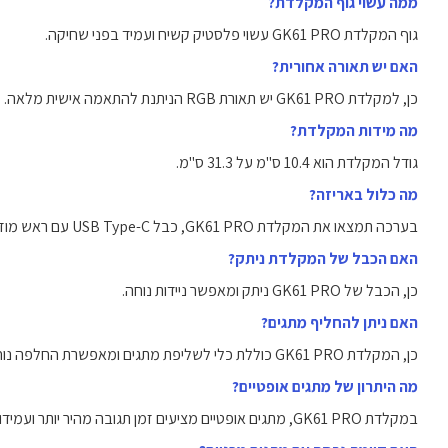
ממה עשוי גוף המקלדת?
גוף המקלדת GK61 PRO עשוי פלסטיק קשיח ועמיד בפני שחיקה.
האם יש תאורה אחורית?
כן, למקלדת GK61 PRO יש תאורת RGB הניתנת להתאמה אישית מלאה.
מה מידות המקלדת?
גודל המקלדת הוא 10.4 ס"מ על 31.3 ס"מ.
מה כלול באריזה?
בערכה תמצאו את המקלדת GK61 PRO, כבל USB Type-C עם ראש מוזהב, כלי לשליפת מקשים ומתגים, וחוברת הוראות למשתמש.
האם הכבל של המקלדת ניתק?
כן, הכבל של GK61 PRO ניתק ומאפשר ניידות נוחה.
האם ניתן להחליף מתגים?
כן, המקלדת GK61 PRO כוללת כלי לשליפת מתגים ומאפשרת החלפה נוחה.
מה היתרון של מתגים אופטיים?
במקלדת GK61 PRO, מתגים אופטיים מציעים זמן תגובה מהיר יותר ועמידות גבוהה יותר לעומת מתגים מכניים רגילים.