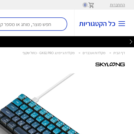
התחברות
0
כל הקטגוריות
דף הבית
>
מקלדות ועכברים
>
מקלדת גיימינג GK61 PRO - כחול שקוף