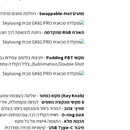
מתגים Swappable-Hot
- החלפת מתגים מהירה 
תאורת RGB מתקדמת
- ניתנת להתאמה דרך תוכנה
מקשי Pudding PBT
Sublimation/Double-Shot), צליל הקלדה עמוק ונעים יותר
(Key Knob) מקש כפתור
- שליטה בעוצמת שמע, מ
8 מקשי פונקציה נוספים
- לנוחות מקסימלית, אידיא
סוויץ‘ צהוב
- המהיר ביותר והמבוקש ביותר בעולם.
אטם O-ring
- חוויית הקלדה רכה עם הפחתת רעש
תכנות מלא
- התאמה אישית של כל מקש
חיבור USB Type-C
- קישוריות מהירה ומודרנית