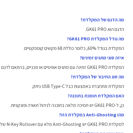
מה הדגם של המקלדת?
הדגם הוא GK61 PRO.
מה גודל המקלדת GK61 PRO?
המקלדת בגודל 60%, כלומר כוללת 68 מקשים קומפקטיים.
איזה סוגי מתגים זמינים?
המקלדת GK61 PRO זמינה עם מתגים אופטיים או מכניים, בהתאם לדגם שנבחר.
מה סוג החיבור של המקלדת?
המקלדת מתחברת באמצעות כבל USB Type-C ניתק.
האם המקלדת תומכת בתוכנה?
כן, ל-GK61 PRO יש תמיכה מלאה בתוכנה לניהול תאורה ופונקציות.
מהו Anti-Ghosting במקלדת הזו?
למקלדת GK61 PRO יש Anti-Ghosting מלא עם N-Key Rollover של 100%, המאפשר לחיצה על כל המקשים בו-זמנית ללא שגיאות.