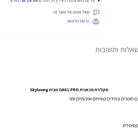
עד 18 תשלומים ללא ריבית.
החל מ-
24.94 ₪
לחודש.
שאל אותנו על מוצר זה
גרסת הדפסה
אלות ותשובות
מקלדת מכאנית GK61 PRO מבית Skyloong
 חומרים עמידים קשיחים ואיכותיים יותר
קסימלית