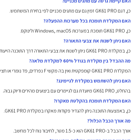
האם קיימת גרסה עם מתגים מכניים?
כן, דגם GK61 PRO זמין גם עם מתגים מכניים לפי בחירת המשתמש.
האם המקלדת תומכת בכל מערכות ההפעלה?
כן, GK61 PRO תומכת במערכות Windows, macOS ולינוקס.
האם ניתן לשנות את צבעי התאורה?
כן, במקלדת GK61 PRO ניתן לשנות את צבעי התאורה דרך התוכנה הייעודית.
מה ההבדל בין מקלדת בגודל 60% למקלדת מלאה?
המקלדת GK61 PRO קומפקטית ואין בה מקשי F נפרדים, פד נומרי או חצים נפרדים בגודל מלא, מה שחוסך מקום.
האם ניתן להשתמש במקלדת לגיימינג?
בהחלט, GK61 PRO מיועדת גם לגיימרים עם ביצועים מהירים ודיוק גבוה.
האם המקלדת תומכת בהקלטת מאקרו?
כן, באמצעות התוכנה ניתן להגדיר פקודות מאקרו במקלדת GK61 PRO.
מה אורך הכבל הכלול?
אורך הכבל ב-GK61 PRO הוא כ-1.5 מטר, לחיבור נוח לכל מחשב.