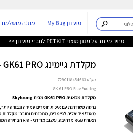
מועדון My Bug
מתנה מושלמת
מחיר מיוחד על מגוון מוצרי PETKIT לחברי מועדון >>
מקלדת גיימינג GK61 PRO - כחול שקוף
מק"ט 7290118454663
GK-61-PRO-Blue Pudding
מקלדת מכאנית GK61 PRO מבית Skyloong
תאורת RGB מרהיבה, עיצוב מודרני - היא הבחירה המושלמת למי שמחפש איכות וביצועים גבוהים במינימום מקום.