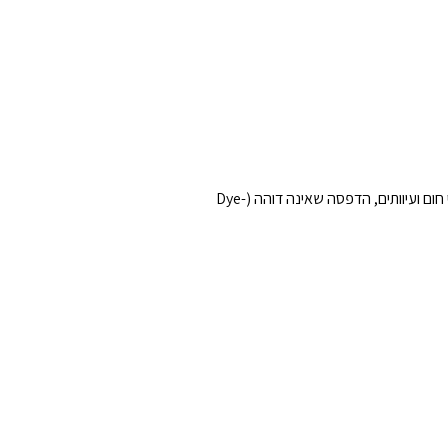
- יתרונות בולטים: עמידות גבוהה לשחיקה וכימיקלים, מרקם מחוספס נעים עם אחיזה משופרת, עמידות בפני חום ועיוותים, הדפסה שאינה דוהה (Dye-