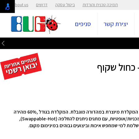
תמיכה טכנית והורדות
ביטול עסקה
דרושים
About us
יצירת קשר
סניפים
גרסה משודרגת עם איכות חומרים עמידה וגבוהה יותר, המקלדת מיוצרת במהדורה מוגבלת. המקלדת בגודל ,60% מהירה
מאוד! אידיאלית לגיימרים, מתכנתים וחובבי מקלדות מכניות/אופטיות, עם מתגים ניתנים להחלפה (Swappable-Hot),