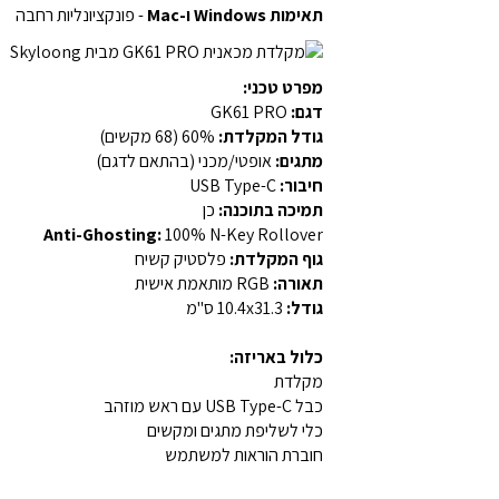
תאימות Windows ו-Mac
- פונקציונליות רחבה
מפרט טכני:
דגם:
GK61 PRO
גודל המקלדת:
60% (68 מקשים)
מתגים:
אופטי/מכני (בהתאם לדגם)
חיבור:
USB Type-C
תמיכה בתוכנה:
כן
Anti-Ghosting:
100% N-Key Rollover
גוף המקלדת:
פלסטיק קשיח
תאורה:
RGB מותאמת אישית
גודל:
10.4x31.3 ס"מ
כלול באריזה:
מקלדת
כבל USB Type-C עם ראש מוזהב
כלי לשליפת מתגים ומקשים
חוברת הוראות למשתמש